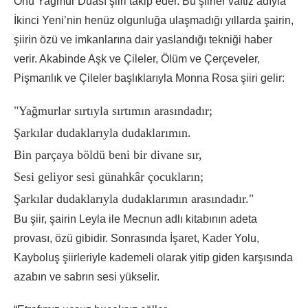
Onu Yağmur Duası şiiri takip eder. Bu şiirler vaftiz adıyla
İkinci Yeni’nin henüz olgunluğa ulaşmadığı yıllarda şairin,
şiirin özü ve imkanlarına dair yaslandığı tekniği haber
verir. Akabinde Aşk ve Çileler, Ölüm ve Çerçeveler,
Pişmanlık ve Çileler başlıklarıyla Monna Rosa şiiri gelir:
"Yağmurlar sırtıyla sırtımın arasındadır;

Şarkılar dudaklarıyla dudaklarımın.

Bin parçaya böldü beni bir divane sır,

Sesi geliyor sesi günahkâr çocukların;

Şarkılar dudaklarıyla dudaklarımın arasındadır."
Bu şiir, şairin Leyla ile Mecnun adlı kitabının adeta
provası, özü gibidir. Sonrasında İşaret, Kader Yolu,
Kayboluş şiirleriyle kademeli olarak yitip giden karşısında
azabın ve sabrın sesi yükselir.