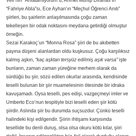
Veli’nin “Anlatamıyorum”u, Ahmet Muhip Dıranas’ın
“Fahriye Abla”sı, Ece Ayhan’ın “Meçhul Öğrenci Anıtı”
şiirleri, bu şairlerin anlaşılmasında çoğu zaman
tekelleşen bir odak noktasını meydana getirdiği olmuştur
örneğin.
Sezai Karakoç’un “Monna Rosa” şiiri de bu akıbetten
payına düşeni alanlardan oldu kuşkusuz. Çoğu karşılıksız
kalmış aşkın,
“kaç aşktan tersyüz edilmiş aşık varsa”
işte
bunların, zaman zaman yüreğine merhem olarak da
sürdüğü bu şiir, sözü edilen okurlar arasında, kendisinde
teselli bulunan bir şiir muamelesinin ötesinde bir idraka
kavuşamadı. Oysa teselli, pes edişi, vazgeçmeyi imler ve
Umberto Eco’nun tespitiyle bizi teselli eden şiir kötü
şiirdir. Aslında şiir bu durumda suçsuzdur. Çünkü teselli
halindeki kişi edilgendir. Şiirin ihtişamı karşısında
tesellide bu denli duruş, olsa olsa okuru kötü kılar, şiiri