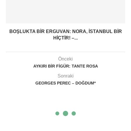
BOŞLUKTA BIR ERGUVAN: NORA, İSTANBUL BIR
HIÇTIR! –...
Önceki
AYKIRI BIR FIGÜR: TANTE ROSA
Sonraki
GEORGES PEREC – DOĞDUM*