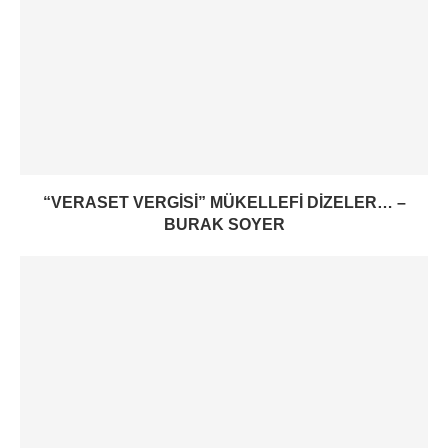
“VERASET VERGISI” MÜKELLEFI DIZELER… –
BURAK SOYER