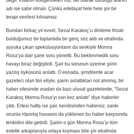
değil. İnsanın edilgenlikten hür, fail olarak durduğu alanın
adı ise sabır olmalı. Çünkü edebiyat hele hele şiir bir
terapi vesilesi kılınamaz.
Bundan birkaç yıl evvel, Sezai Karakoç’u dinleme fırsatı
bulduğumuz bir toplantıda bir genç söz aldı ve etrafında
ayyuka çıkan spekülasyonların da sevkiyle Monna
Rosa’ya dair şaire soru yöneltti. Bu beklenmedik soru
havayı biraz değiştirdi. Şair bu sorunun üzerine şiirin
yazılış öyküsünü anlattı. O esnada, şimdilerde acar
gazeteci olan biri eliyle, şairin anlattıkları not alınmış, bir
haber sitesinde oradan da bazı ulusal gazetelerde, “Sezai
Karakoç Monna Rosa’yı son kez anlattı” diye haberler
çıktı. Ertesi hafta ise şair, kendisinden habersiz, sanki
onunla röportaj havasını da yüklenen bu haber karşısında
tenkidini dile getirdi. Şairin o gün Monna Rosa’yı tüm
estetik arkaplanıyla ortaya koyması bile şiir etrafında