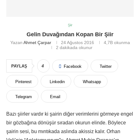
Şiir
Gelin Duvağından Kopan Bir Şiir
Yazan
Ahmet Çarpar
24 Ağustos 2016
4,7B
okunma
2 dakikada okunur
PAYLAŞ
4
Facebook
Twitter
Pinterest
Linkedin
Whatsapp
Telegram
Email
Bazı şiirler vardır ki şairin diğer verimlerini görmeye engel
bir gözbağına dönüşür sıradan okurun elinde. Böylece
şairin sesi, bu mıntıkada aslında akissiz kalır. Orhan