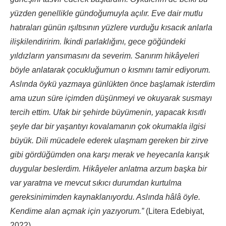
yüzden genellikle gündoğumuyla açılır. Eve dair mutlu
hatıraları günün ışıltısının yüzlere vurduğu kısacık anlarla
ilişkilendiririm. İkindi parlaklığını, gece göğündeki
yıldızların yansımasını da severim. Sanırım hikâyeleri
böyle anlatarak çocukluğumun o kısmını tamir ediyorum.
Aslında öykü yazmaya günlükten önce başlamak isterdim
ama uzun süre içimden düşünmeyi ve okuyarak susmayı
tercih ettim. Ufak bir şehirde büyümenin, yapacak kısıtlı
şeyle dar bir yaşantıyı kovalamanın çok okumakla ilgisi
büyük. Dili mücadele ederek ulaşmam gereken bir zirve
gibi gördüğümden ona karşı merak ve heyecanla karışık
duygular beslerdim. Hikâyeler anlatma arzum başka bir
var yaratma ve mevcut sıkıcı durumdan kurtulma
gereksinimimden kaynaklanıyordu. Aslında hâlâ öyle.
Kendime alan açmak için yazıyorum.”
(Litera Edebiyat,
2022)