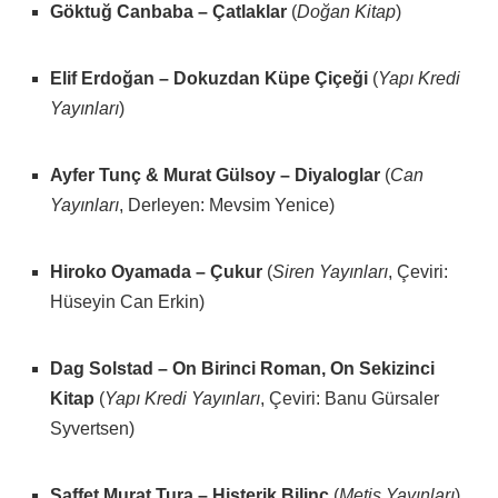
Göktuğ Canbaba – Çatlaklar
(
Doğan Kitap
)
Elif Erdoğan – Dokuzdan Küpe Çiçeği
(
Yapı Kredi
Yayınları
)
Ayfer Tunç & Murat Gülsoy – Diyaloglar
(
Can
Yayınları
, Derleyen: Mevsim Yenice)
Hiroko Oyamada – Çukur
(
Siren Yayınları
, Çeviri:
Hüseyin Can Erkin)
Dag Solstad – On Birinci Roman, On Sekizinci
Kitap
(
Yapı Kredi Yayınları
, Çeviri: Banu Gürsaler
Syvertsen)
Saffet Murat Tura – Histerik Bilinç
(
Metis Yayınları
)