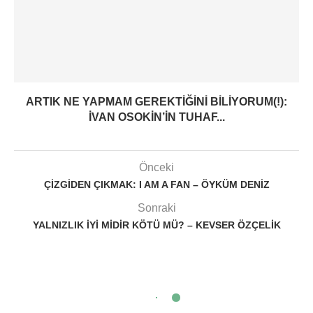
ARTIK NE YAPMAM GEREKTIĞINI BILIYORUM(!):
İVAN OSOKIN’IN TUHAF...
Önceki
ÇIZGIDEN ÇIKMAK: I AM A FAN – ÖYKÜM DENIZ
Sonraki
YALNIZLIK IYI MIDIR KÖTÜ MÜ? – KEVSER ÖZÇELIK