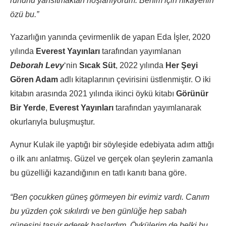
ruhunu yansıtmaktan hoşlanıyorum. Benim için hikayenin
özü bu.”
Yazarlığın yanında çevirmenlik de yapan Eda İşler, 2020
yılında
Everest Yayınları
tarafından yayımlanan
Deborah Levy
‘nin
Sıcak Süt
, 2022 yılında
Her Şeyi
Gören Adam
adlı kitaplarının çevirisini üstlenmiştir. O iki
kitabın arasında 2021 yılında ikinci öykü kitabı
Görünür
Bir Yerde
,
Everest Yayınları
tarafından yayımlanarak
okurlarıyla buluşmuştur.
Aynur Kulak ile yaptığı bir söyleşide edebiyata adım attığı
o ilk anı anlatmış. Güzel ve gerçek olan şeylerin zamanla
bu güzelliği kazandığının en tatlı kanıtı bana göre.
“Ben çocukken güneş görmeyen bir evimiz vardı. Canım
bu yüzden çok sıkılırdı ve ben günlüğe hep sabah
güneşini tasvir ederek başlardım. Öykülerim de belki bu