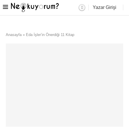
Yazar Girişi
Anasayfa
»
Eda İşler’in Önerdiği 11 Kitap