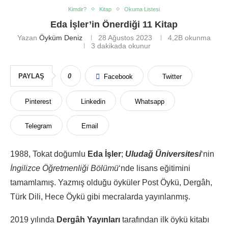
Kimdir?
Kitap
Okuma Listesi
Eda İşler’in Önerdiği 11 Kitap
Yazan
Öyküm Deniz
28 Ağustos 2023
4,2B
okunma
3 dakikada okunur
PAYLAŞ
0
Facebook
Twitter
Pinterest
Linkedin
Whatsapp
Telegram
Email
1988, Tokat doğumlu
Eda İşler
;
Uludağ Üniversitesi
‘nin
İngilizce Öğretmenliği Bölümü
‘nde lisans eğitimini
tamamlamış. Yazmış olduğu öyküler Post Öykü, Dergâh,
Türk Dili, Hece Öykü gibi mecralarda yayınlanmış.
2019 yılında
Dergâh Yayınları
tarafından ilk öykü kitabı