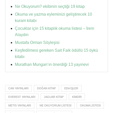
Ne Okuyorum? ekibinin seçtiği 19 kitap
Okuma ve yazma eyleminizi geliştirecek 10
kuram kitabı
Çocuklar için 15 kitaplık okuma listesi – İrem
Alaydın
Mustafa Orman Söyleşisi
Keşfedilmesi gereken Sait Faik ödüllü 15 öykü
kitabı
Murathan Mungan’ın önerdiği 13 yayınevi
CAN YAYINLARI
DOĞAN KITAP
EDA İŞLER
EVEREST YAYINLARI
JAGUAR KITAP
KIMDIR
METIS YAYINLARI
NE OKUYORUM LISTESI
OKUMA LISTESI