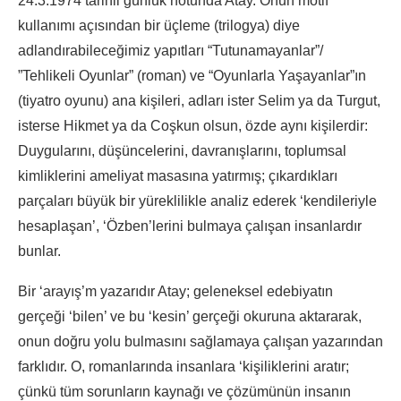
24.3.1974 tarihli günlük notunda Atay. Onun motif
kullanımı açısından bir üçleme (trilogya) diye
adlandırabileceğimiz yapıtları “Tutunamayanlar”/
”Tehlikeli Oyunlar” (roman) ve “Oyunlarla Yaşayanlar”ın
(tiyatro oyunu) ana kişileri, adları ister Selim ya da Turgut,
isterse Hikmet ya da Coşkun olsun, özde aynı kişilerdir:
Duygularını, düşüncelerini, davranışlarını, toplumsal
kimliklerini ameliyat masasına yatırmış; çıkardıkları
parçaları büyük bir yüreklilikle analiz ederek ‘kendileriyle
hesaplaşan’, ‘Özben’lerini bulmaya çalışan insanlardır
bunlar.
Bir ‘arayış’m yazarıdır Atay; geleneksel edebiyatın
gerçeği ‘bilen’ ve bu ‘kesin’ gerçeği okuruna aktararak,
onun doğru yolu bulmasını sağlamaya çalışan yazarından
farklıdır. O, romanlarında insanlara ‘kişiliklerini aratır;
çünkü tüm sorunların kaynağı ve çözümünün insanın