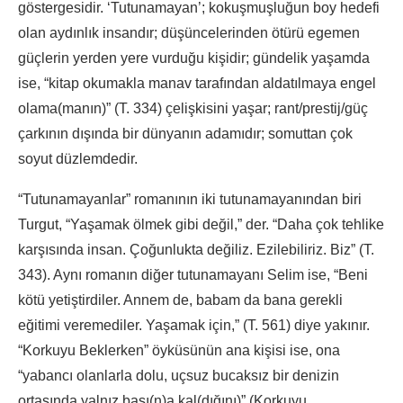
göstergesidir. ‘Tutunamayan’; kokuşmuşluğun boy hedefi
olan aydınlık insandır; düşüncelerinden ötürü egemen
güçlerin yerden yere vurduğu kişidir; gündelik yaşamda
ise, “kitap okumakla manav tarafından aldatılmaya engel
olama(manın)” (T. 334) çelişkisini yaşar; rant/prestij/güç
çarkının dışında bir dünyanın adamıdır; somuttan çok
soyut düzlemdedir.
“Tutunamayanlar” romanının iki tutunamayanından biri
Turgut, “Yaşamak ölmek gibi değil,” der. “Daha çok tehlike
karşısında insan. Çoğunlukta değiliz. Ezilebiliriz. Biz” (T.
343). Aynı romanın diğer tutunamayanı Selim ise, “Beni
kötü yetiştirdiler. Annem de, babam da bana gerekli
eğitimi veremediler. Yaşamak için,” (T. 561) diye yakınır.
“Korkuyu Beklerken” öyküsünün ana kişisi ise, ona
“yabancı olanlarla dolu, uçsuz bucaksız bir denizin
ortasında yalnız başı(n)a kal(dığını)” (Korkuyu