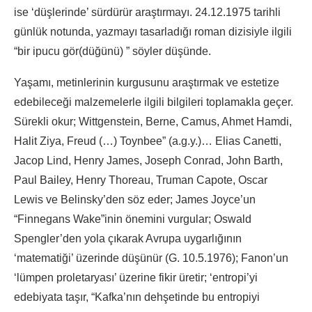
ise ‘düşlerinde’ sürdürür araştırmayı. 24.12.1975 tarihli
günlük notunda, yazmayı tasarladığı roman dizisiyle ilgili
“bir ipucu gör(düğünü) ” söyler düşünde.
Yaşamı, metinlerinin kurgusunu araştırmak ve estetize
edebileceği malzemelerle ilgili bilgileri toplamakla geçer.
Sürekli okur; Wittgenstein, Berne, Camus, Ahmet Hamdi,
Halit Ziya, Freud (…) Toynbee” (a.g.y.)… Elias Canetti,
Jacop Lind, Henry James, Joseph Conrad, John Barth,
Paul Bailey, Henry Thoreau, Truman Capote, Oscar
Lewis ve Belinsky’den söz eder; James Joyce’un
“Finnegans Wake”inin önemini vurgular; Oswald
Spengler’den yola çıkarak Avrupa uygarlığının
‘matematiği’ üzerinde düşünür (G. 10.5.1976); Fanon’un
‘lümpen proletaryası’ üzerine fikir üretir; ‘entropi’yi
edebiyata taşır, “Kafka’nın dehşetinde bu entropiyi