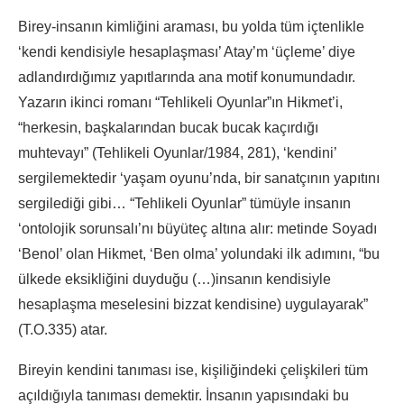
Birey-insanın kimliğini araması, bu yolda tüm içtenlikle
‘kendi kendisiyle hesaplaşması’ Atay’m ‘üçleme’ diye
adlandırdığımız yapıtlarında ana motif konumundadır.
Yazarın ikinci romanı “Tehlikeli Oyunlar”ın Hikmet’i,
“herkesin, başkalarından bucak bucak kaçırdığı
muhtevayı” (Tehlikeli Oyunlar/1984, 281), ‘kendini’
sergilemektedir ‘yaşam oyunu’nda, bir sanatçının yapıtını
sergilediği gibi… “Tehlikeli Oyunlar” tümüyle insanın
‘ontolojik sorunsalı’nı büyüteç altına alır: metinde Soyadı
‘Benol’ olan Hikmet, ‘Ben olma’ yolundaki ilk adımını, “bu
ülkede eksikliğini duyduğu (…)insanın kendisiyle
hesaplaşma meselesini bizzat kendisine) uygulayarak”
(T.O.335) atar.
Bireyin kendini tanıması ise, kişiliğindeki çelişkileri tüm
açıldığıyla tanıması demektir. İnsanın yapısındaki bu