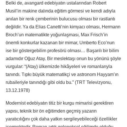
Belki de, avangard edebiyatın ustalarından Robert
Musil’in makine dalında eğitim görmesi ve kendi adıyla
anılan bir renk çemberinin bulucusu olması bir rastlantı
değildir. Ya da Elias Canetti’nin kimyacı olması, Hermann
Broch’un matematikte yoğunlaşması, Max Frisch’in
önemli konkurlar kazanan bir mimar, Umberto Eco’nun
ise bir göstergebilim profesörü olması… Başarılı bir bilim
adamıdır Oğuz Atay. Bir meslektaşı onun bu yönünü şöyle
vurgular: “(Atay) ülkemizde hikâyeleri ve romanlarıyla
tanındı. Tıpkı büyük matematikçi ve astronom Hayyam’ın
rubaileriyle tanındığı gibi oldu bu.” (TRT Televizyonu,
13.12.1978)
Modernist edebiyatın titiz bir kurgu mimarisi gerektiren
yapısı, teknik bir ön eğitimden geçmiş yazarın
yaratıcılığını çok daha yatkın sergileyebileceği özellikler
içermektedir. Roman artık geleneksel eğilimde olduğu