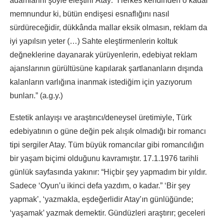
adamlarını şöyle eleştirir Atay: “Herkes kendinden o kadar
memnundur ki, bütün endişesi esnaflığını nasıl
sürdüreceğidir, dükkânda mallar eksik olmasın, reklam da
iyi yapılsın yeter (…) Sahte eleştirmenlerin koltuk
değneklerine dayanarak yürüyenlerin, edebiyat reklam
ajanslarının gürültüsüne kapılarak şartlananların dışında
kalanların varlığına inanmak istediğim için yazıyorum
bunları.” (a.g.y.)
Estetik anlayışı ve araştırıcı/deneysel üretimiyle, Türk
edebiyatının o güne değin pek alışık olmadığı bir romancı
tipi sergiler Atay. Tüm büyük romancılar gibi romancılığın
bir yaşam biçimi olduğunu kavramıştır. 17.1.1976 tarihli
günlük sayfasında yakınır: “Hiçbir şey yapmadım bir yıldır.
Sadece ‘Oyun’u ikinci defa yazdım, o kadar.” ‘Bir şey
yapmak’, ‘yazmakla, eşdeğerlidir Atay’ın günlüğünde;
‘yaşamak’ yazmak demektir. Gündüzleri araştırır; geceleri