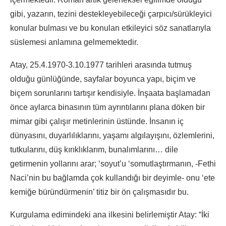
gibi, yazarın, tezini destekleyebileceği çarpıcı/sürükleyici
konular bulması ve bu konulan etkileyici söz sanatlarıyla
süslemesi anlamına gelmemektedir.
Atay, 25.4.1970-3.10.1977 tarihleri arasında tutmuş
olduğu günlüğünde, sayfalar boyunca yapı, biçim ve
biçem sorunlarını tartışır kendisiyle. İnşaata başlamadan
önce aylarca binasının tüm ayrıntılarını plana döken bir
mimar gibi çalışır metinlerinin üstünde. İnsanın iç
dünyasını, duyarlılıklarını, yaşamı algılayışını, özlemlerini,
tutkularını, düş kırıklıklarım, bunalımlarını… dile
getirmenin yollarını arar; ‘soyut’u ‘somutlaştırmanın, -Fethi
Naci’nin bu bağlamda çok kullandığı bir deyimle- onu ‘ete
kemiğe büründürmenin’ titiz bir ön çalışmasıdır bu.
Kurgulama edimindeki ana ilkesini belirlemiştir Atay: “İki