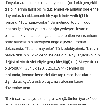
dünyalar arasındaki sınırların yok olduğu, farklı gerçeklik
disiplinlerinin farklı biçim düzlemleri ve anlatım öğelerine
dayanılarak çokkatmanlı bir yapı içinde verildiği bir
romandı “Tutunamayanlar”. Bu metinde ‘toplum’ değil,
insanın iç dünyasıydı artık odağa yerleşen; insanın
bilincinin kıvrımları, bilinçaltının labirentleri ve insanlığın
ortak bilinçaltının arketipleri imgeleşiyordu roman
dokusunda. “Tutunamayanlar” Türk edebiyatında ‘birey’in
başkaldırısının ilk köktenci belgesidir; (altıyüz yıldır) bütün
değişimlerin devlet eliyle gerçekleşti(ği) (…) Bireye de ne
oluyordu?” (Günlük/1987, 25.3.1974) denilen bir
toplumda, insanın kendisini tüm toplumsal baskıların
dışında açıkça/dürüstçe yaşama çabasını kurgu
düzlemine taşır.
“Biz insanı anlatıyoruz, bir çıkmazı çözümlemiyoruz,” der.