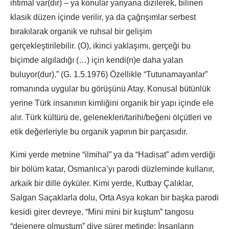
ihtimal var(dır) – ya konular yanyana dizilerek, bilinen
klasik düzen içinde verilir, ya da çağrışımlar serbest
bırakılarak organik ve ruhsal bir gelişim
gerçekleştirilebilir. (O), ikinci yaklaşımı, gerçeği bu
biçimde algıladığı (…) için kendi(n)e daha yalan
buluyor(dur).” (G. 1.5.1976) Özellikle “Tutunamayanlar”
romanında uygular bu görüşünü Atay. Konusal bütünlük
yerine Türk insanının kimliğini organik bir yapı içinde ele
alır. Türk kültürü de, gelenekleri/tarihi/beğeni ölçütleri ve
etik değerleriyle bu organik yapının bir parçasıdır.
Kimi yerde metnine “ilmihal” ya da “Hadisat” adım verdiği
bir bölüm katar, Osmanlıca’yı parodi düzleminde kullanır,
arkaik bir dille öyküler. Kimi yerde, Kutbay Çalıklar,
Salgan Saçaklarla dolu, Orta Asya kokan bir başka parodi
kesidi girer devreye. “Mini mini bir kuştum” tangosu
“dejenere olmuştum” diye sürer metinde: İnsanların