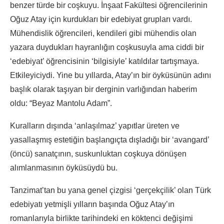
benzer türde bir coşkuyu. İnşaat Fakültesi öğrencilerinin
Oğuz Atay için kurdukları bir edebiyat grupları vardı.
Mühendislik öğrencileri, kendileri gibi mühendis olan
yazara duydukları hayranlığın coşkusuyla ama ciddi bir
‘edebiyat’ öğrencisinin ‘bilgisiyle’ katıldılar tartışmaya.
Etkileyiciydi. Yine bu yıllarda, Atay’ın bir öyküsünün adını
başlık olarak taşıyan bir derginin varlığından haberim
oldu: “Beyaz Mantolu Adam”.
Kuralların dışında ‘anlaşılmaz’ yapıtlar üreten ve
yasallaşmış estetiğin başlangıçta dışladığı bir ‘avangard’
(öncü) sanatçının, suskunluktan coşkuya dönüşen
alımlanmasının öyküsüydü bu.
Tanzimat’tan bu yana genel çizgisi ‘gerçekçilik’ olan Türk
edebiyatı yetmişli yılların başında Oğuz Atay’ın
romanlarıyla birlikte tarihindeki en köktenci değişimi