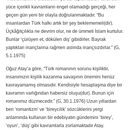
yüce içerikli kavramların engel olamadığı gerçeği, her
geçen gün yeni bir olayla doğrulanmaktadır. “Bu
insanlardan Türk halkı artık bir şey beklememeli(dir).
Üçkâğıtçılıkla ne devrim olur, ne de ümmeti İslam kurtulur.
Bunlar ‘çürüyen et, dökülen diş’ gibidirler. Bayrak
yaptıkları inançlarına rağmen aslında inançsızdırlar.” (G,
5.1.1975)
Oğuz Atay’a göre, “Türk romanının sorunu kişiliktir,
insanımızın kişilik kazanma savaşının önemini henüz
kavrayamamış olmasıdır. Kendisiyle hesaplaşma diye bir
kavramın varlığından habersiz oluşu(dur). Bunun için
romanımız düzmecedir.” (G, 30.1.1976) Uzun yıllardan
beri ‘romantizm’ ve ‘bireycilik’ sözcüklerini yergi
anlamında kullanan bir edebiyatın gündemini ‘birey’,
‘oyun’, ‘düş’ gibi kavramlarla zorlamaktadır Atay.