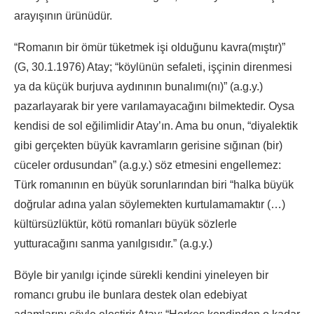
arayışının ürünüdür.
“Romanın bir ömür tüketmek işi olduğunu kavra(mıştır)”
(G, 30.1.1976) Atay; “köylünün sefaleti, işçinin direnmesi
ya da küçük burjuva aydınının bunalımı(nı)” (a.g.y.)
pazarlayarak bir yere varılamayacağını bilmektedir. Oysa
kendisi de sol eğilimlidir Atay’ın. Ama bu onun, “diyalektik
gibi gerçekten büyük kavramların gerisine sığınan (bir)
cüceler ordusundan” (a.g.y.) söz etmesini engellemez:
Türk romanının en büyük sorunlarından biri “halka büyük
doğrular adına yalan söylemekten kurtulamamaktır (…)
kültürsüzlüktür, kötü romanları büyük sözlerle
yutturacağını sanma yanılgısıdır.” (a.g.y.)
Böyle bir yanılgı içinde sürekli kendini yineleyen bir
romancı grubu ile bunlara destek olan edebiyat