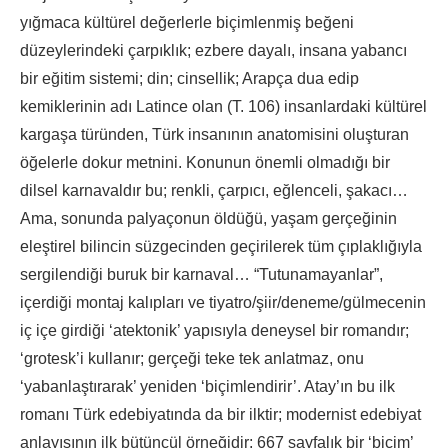
yığmaca kültürel değerlerle biçimlenmiş beğeni
düzeylerindeki çarpıklık; ezbere dayalı, insana yabancı
bir eğitim sistemi; din; cinsellik; Arapça dua edip
kemiklerinin adı Latince olan (T. 106) insanlardaki kültürel
kargaşa türünden, Türk insanının anatomisini oluşturan
öğelerle dokur metnini. Konunun önemli olmadığı bir
dilsel karnavaldır bu; renkli, çarpıcı, eğlenceli, şakacı…
Ama, sonunda palyaçonun öldüğü, yaşam gerçeğinin
eleştirel bilincin süzgecinden geçirilerek tüm çıplaklığıyla
sergilendiği buruk bir karnaval… “Tutunamayanlar”,
içerdiği montaj kalıpları ve tiyatro/şiir/deneme/gülmecenin
iç içe girdiği ‘atektonik’ yapısıyla deneysel bir romandır;
‘grotesk’i kullanır; gerçeği teke tek anlatmaz, onu
‘yabanlaştırarak’ yeniden ‘biçimlendirir’. Atay’ın bu ilk
romanı Türk edebiyatında da bir ilktir; modernist edebiyat
anlayışının ilk bütüncül örneğidir; 667 sayfalık bir ‘biçim’