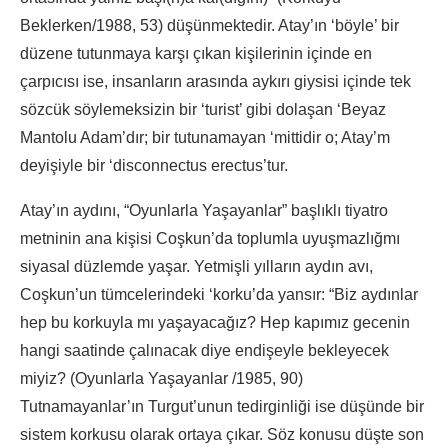
Beklerken/1988, 53) düşünmektedir. Atay’ın ‘böyle’ bir
düzene tutunmaya karşı çıkan kişilerinin içinde en
çarpıcısı ise, insanların arasında aykırı giysisi içinde tek
sözcük söylemeksizin bir ‘turist’ gibi dolaşan ‘Beyaz
Mantolu Adam’dır; bir tutunamayan ‘mittidir o; Atay’m
deyişiyle bir ‘disconnectus erectus’tur.
Atay’ın aydını, “Oyunlarla Yaşayanlar” başlıklı tiyatro
metninin ana kişisi Coşkun’da toplumla uyuşmazlığmı
siyasal düzlemde yaşar. Yetmişli yılların aydın avı,
Coşkun’un tümcelerindeki ‘korku’da yansır: “Biz aydınlar
hep bu korkuyla mı yaşayacağız? Hep kapımız gecenin
hangi saatinde çalınacak diye endişeyle bekleyecek
miyiz? (Oyunlarla Yaşayanlar /1985, 90)
Tutnamayanlar’ın Turgut’unun tedirginliği ise düşünde bir
sistem korkusu olarak ortaya çıkar. Söz konusu düşte son