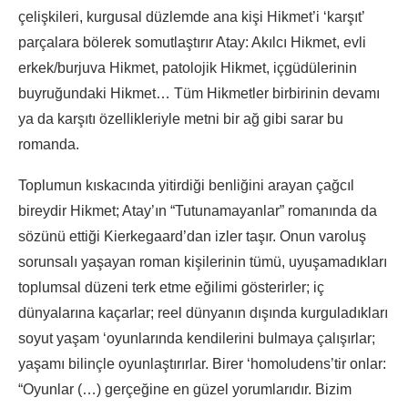
çelişkileri, kurgusal düzlemde ana kişi Hikmet’i ‘karşıt’
parçalara bölerek somutlaştırır Atay: Akılcı Hikmet, evli
erkek/burjuva Hikmet, patolojik Hikmet, içgüdülerinin
buyruğundaki Hikmet… Tüm Hikmetler birbirinin devamı
ya da karşıtı özellikleriyle metni bir ağ gibi sarar bu
romanda.
Toplumun kıskacında yitirdiği benliğini arayan çağcıl
bireydir Hikmet; Atay’ın “Tutunamayanlar” romanında da
sözünü ettiği Kierkegaard’dan izler taşır. Onun varoluş
sorunsalı yaşayan roman kişilerinin tümü, uyuşamadıkları
toplumsal düzeni terk etme eğilimi gösterirler; iç
dünyalarına kaçarlar; reel dünyanın dışında kurguladıkları
soyut yaşam ‘oyunlarında kendilerini bulmaya çalışırlar;
yaşamı bilinçle oyunlaştırırlar. Birer ‘homoludens’tir onlar:
“Oyunlar (…) gerçeğine en güzel yorumlarıdır. Bizim