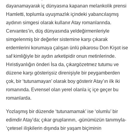
dayanamayarak iç dünyasına kapanan melankolik prensi
Hamletti, toplumla uyuşmazlık içindeki yabancılaşmış
aydının simgesi olarak kullanır Atay romanlarında.
Cervantes’in, düş dünyasında yeldeğirmenleriyle
simgelenmiş bir değerler sistemine karşı çıkarak
erdemlerini korumaya çalışan ünlü pikarosu Don Kişot ise
saf kimliğiyle bir aydın arketipidir onun metinlerinde.
Hıristiyanlığın önderi İsa da, çıkargözetmez tutumu ve
düzene karşı gösterişsiz direnişiyle bir peygamberden
çok, bir ‘tutunamayan’ olarak boy gösterir Atay’ın ilk iki
romanında. Evrensel olan yerel olanla iç içe geçer bu
romanlarda.
Yozlaşmış bir düzende ‘tutunamamak’ ise ‘olumlu’ bir
edimdir Atay’da; çıkar gruplarının, -günümüzün tanımıyla-
‘çetesel ilişkilerin dışında bir yaşam biçiminin