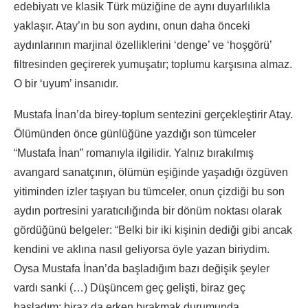
edebiyatı ve klasik Türk müziğine de aynı duyarlılıkla
yaklaşır. Atay’ın bu son aydını, onun daha önceki
aydınlarının marjinal özelliklerini ‘denge’ ve ‘hoşgörü’
filtresinden geçirerek yumuşatır; toplumu karşısına almaz.
O bir ‘uyum’ insanıdır.
Mustafa İnan’da birey-toplum sentezini gerçekleştirir Atay.
Ölümünden önce günlüğüne yazdığı son tümceler
“Mustafa İnan” romanıyla ilgilidir. Yalnız bırakılmış
avangard sanatçının, ölümün eşiğinde yaşadığı özgüven
yitiminden izler taşıyan bu tümceler, onun çizdiği bu son
aydın portresini yaratıcılığında bir dönüm noktası olarak
gördüğünü belgeler: “Belki bir iki kişinin dediği gibi ancak
kendini ve aklına nasıl geliyorsa öyle yazan biriydim.
Oysa Mustafa İnan’da başladığım bazı değişik şeyler
vardı sanki (…) Düşüncem geç gelişti, biraz geç
başladım; biraz da erken bırakmak durumunda