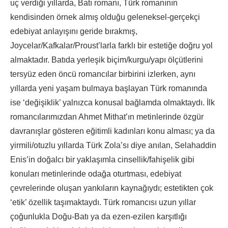
uç verdiği yıllarda, Batı romanı, Türk romanının
kendisinden örnek almış olduğu geleneksel-gerçekçi
edebiyat anlayışını geride bırakmış,
Joycelar/Kafkalar/Proust’larla farklı bir estetiğe doğru yol
almaktadır. Batıda yerleşik biçim/kurgu/yapı ölçütlerini
tersyüz eden öncü romancılar birbirini izlerken, aynı
yıllarda yeni yaşam bulmaya başlayan Türk romanında
ise ‘değişiklik’ yalnızca konusal bağlamda olmaktaydı. İlk
romancılarımızdan Ahmet Mithat’ın metinlerinde özgür
davranışlar gösteren eğitimli kadınları konu alması; ya da
yirmili/otuzlu yıllarda Türk Zola’sı diye anılan, Selahaddin
Enis’in doğalcı bir yaklaşımla cinsellik/fahişelik gibi
konuları metinlerinde odağa oturtması, edebiyat
çevrelerinde oluşan yankıların kaynağıydı; estetikten çok
‘etik’ özellik taşımaktaydı. Türk romancısı uzun yıllar
çoğunlukla Doğu-Batı ya da ezen-ezilen karşıtlığı