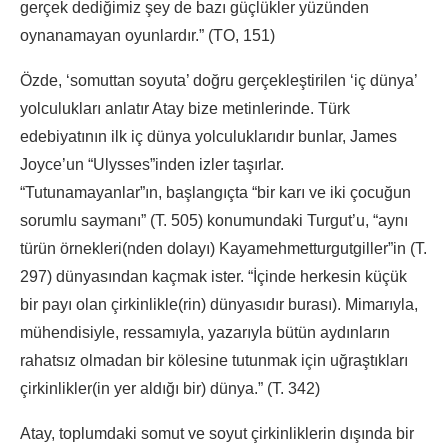
gerçek dediğimiz şey de bazı güçlükler yüzünden
oynanamayan oyunlardır.” (TO, 151)
Özde, ‘somuttan soyuta’ doğru gerçekleştirilen ‘iç dünya’
yolculukları anlatır Atay bize metinlerinde. Türk
edebiyatının ilk iç dünya yolculuklarıdır bunlar, James
Joyce’un “Ulysses”inden izler taşırlar.
“Tutunamayanlar”ın, başlangıçta “bir karı ve iki çocuğun
sorumlu saymanı” (T. 505) konumundaki Turgut’u, “aynı
türün örnekleri(nden dolayı) Kayamehmetturgutgiller”in (T.
297) dünyasından kaçmak ister. “İçinde herkesin küçük
bir payı olan çirkinlikle(rin) dünyasıdır burası). Mimarıyla,
mühendisiyle, ressamıyla, yazarıyla bütün aydınların
rahatsız olmadan bir kölesine tutunmak için uğraştıkları
çirkinlikler(in yer aldığı bir) dünya.” (T. 342)
Atay, toplumdaki somut ve soyut çirkinliklerin dışında bir