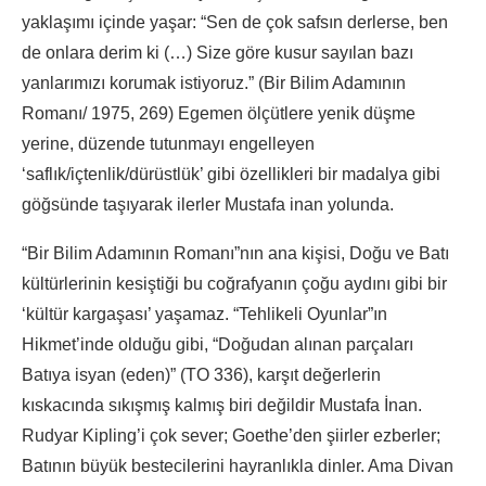
yaklaşımı içinde yaşar: “Sen de çok safsın derlerse, ben
de onlara derim ki (…) Size göre kusur sayılan bazı
yanlarımızı korumak istiyoruz.” (Bir Bilim Adamının
Romanı/ 1975, 269) Egemen ölçütlere yenik düşme
yerine, düzende tutunmayı engelleyen
‘saflık/içtenlik/dürüstlük’ gibi özellikleri bir madalya gibi
göğsünde taşıyarak ilerler Mustafa inan yolunda.
“Bir Bilim Adamının Romanı”nın ana kişisi, Doğu ve Batı
kültürlerinin kesiştiği bu coğrafyanın çoğu aydını gibi bir
‘kültür kargaşası’ yaşamaz. “Tehlikeli Oyunlar”ın
Hikmet’inde olduğu gibi, “Doğudan alınan parçaları
Batıya isyan (eden)” (TO 336), karşıt değerlerin
kıskacında sıkışmış kalmış biri değildir Mustafa İnan.
Rudyar Kipling’i çok sever; Goethe’den şiirler ezberler;
Batının büyük bestecilerini hayranlıkla dinler. Ama Divan