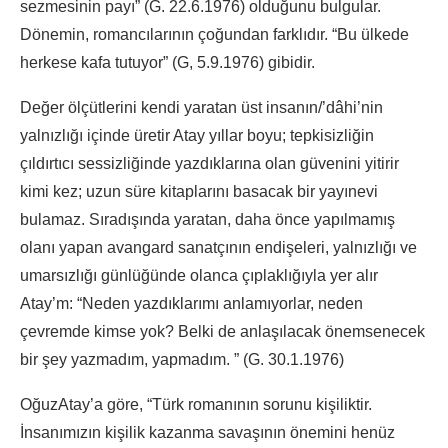
sezmesinin payı” (G. 22.6.1976) olduğunu bulgular.
Dönemin, romancılarının çoğundan farklıdır. “Bu ülkede
herkese kafa tutuyor” (G, 5.9.1976) gibidir.
Değer ölçütlerini kendi yaratan üst insanın/’dâhi’nin
yalnızlığı içinde üretir Atay yıllar boyu; tepkisizliğin
çıldırtıcı sessizliğinde yazdıklarına olan güvenini yitirir
kimi kez; uzun süre kitaplarını basacak bir yayınevi
bulamaz. Sıradışında yaratan, daha önce yapılmamış
olanı yapan avangard sanatçının endişeleri, yalnızlığı ve
umarsızlığı günlüğünde olanca çıplaklığıyla yer alır
Atay’m: “Neden yazdıklarımı anlamıyorlar, neden
çevremde kimse yok? Belki de anlaşılacak önemsenecek
bir şey yazmadım, yapmadım. ” (G. 30.1.1976)
OğuzAtay’a göre, “Türk romanının sorunu kişiliktir.
İnsanımızın kişilik kazanma savaşının önemini henüz