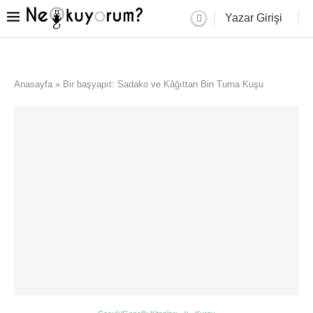
Yazar Girişi
Anasayfa
»
Bir başyapıt: Sadako ve Kâğıttan Bin Turna Kuşu