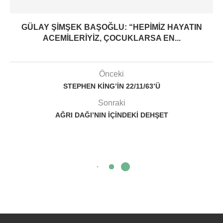
GÜLAY ŞIMŞEK BAŞOĞLU: “HEPIMIZ HAYATIN
ACEMILERIYIZ, ÇOCUKLARSA EN...
Önceki
STEPHEN KING’IN 22/11/63’Ü
Sonraki
AĞRI DAĞI’NIN İÇINDEKI DEHŞET