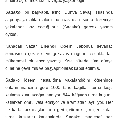
sindire öğrenmek lazım. “Ağaç yaşken eğilir!”
Sadako
, bir başyapıt. İkinci Dünya Savaşı sırasında
Japonya’ya atılan atom bombasından sonra lösemiye
yakalanan kız çocuğunun (Sadako) gerçek yaşam
öyküsü.
Kanadalı yazar
Eleanor Coerr
, Japonya seyahati
sonrasında çok etkilendiği savaş mağduru çocuklardan
mükemmel bir eser yazmış. Kısa sürede tüm dünya
dillerine çevrilmiş ve başyapıt olarak kabul edilmiş.
Sadako lösemi hastalığına yakalandığını öğrenince
onların inancına göre 1000 tane kağıttan turna kuşu
katlarsa kurtulacağını sanıyor. 644. kâğıttan turna kuşunu
katlarken ömrü vefa etmiyor ve aramızdan ayrılıyor. Her
ne kadar arkadaşları onu geri getirmek için geri kalan
turna kuşlarını katlasalarda Sadako maalesef geri