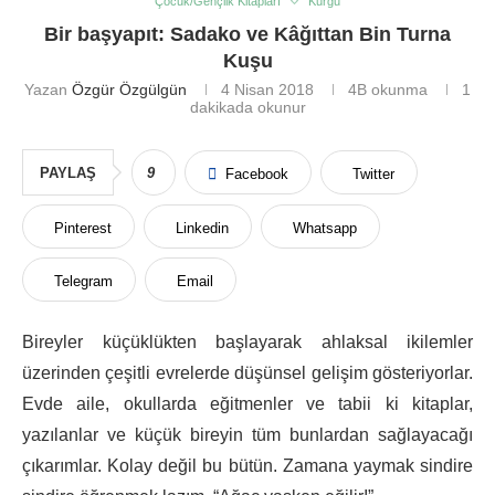
Çocuk/Gençlik Kitapları
Kurgu
Bir başyapıt: Sadako ve Kâğıttan Bin Turna
Kuşu
Yazan
Özgür Özgülgün
4 Nisan 2018
4B
okunma
1
dakikada okunur
PAYLAŞ
9
Facebook
Twitter
Pinterest
Linkedin
Whatsapp
Telegram
Email
Bireyler küçüklükten başlayarak ahlaksal ikilemler
üzerinden çeşitli evrelerde düşünsel gelişim gösteriyorlar.
Evde aile, okullarda eğitmenler ve tabii ki kitaplar,
yazılanlar ve küçük bireyin tüm bunlardan sağlayacağı
çıkarımlar. Kolay değil bu bütün. Zamana yaymak sindire