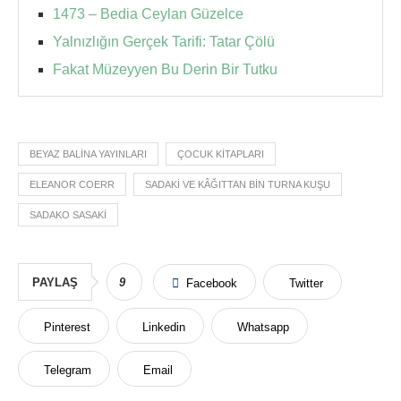
1473 – Bedia Ceylan Güzelce
Yalnızlığın Gerçek Tarifi: Tatar Çölü
Fakat Müzeyyen Bu Derin Bir Tutku
BEYAZ BALINA YAYINLARI
ÇOCUK KITAPLARI
ELEANOR COERR
SADAKI VE KÂĞITTAN BIN TURNA KUŞU
SADAKO SASAKI
PAYLAŞ
9
Facebook
Twitter
Pinterest
Linkedin
Whatsapp
Telegram
Email