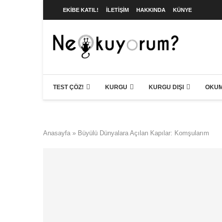
EKIBE KATIL!
İLETIŞIM
HAKKINDA
KÜNYE
TEST ÇÖZ!
KURGU
KURGU DIŞI
OKUM
Anasayfa
»
Büyülü Dünyalara Açılan Kapılar: Komşularım