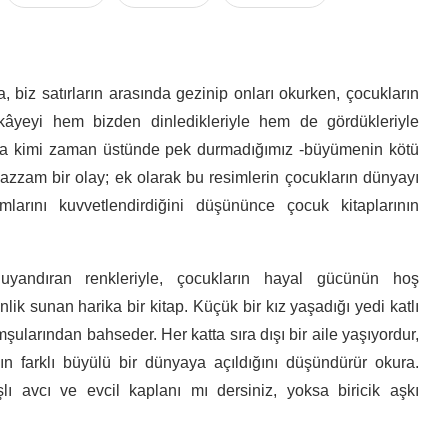
, biz satırların arasında gezinip onları okurken, çocukların
ikâyeyi hem bizden dinledikleriyle hem de gördükleriyle
ya da kimi zaman üstünde pek durmadığımız -büyümenin kötü
muazzam bir olay; ek olarak bu resimlerin çocukların dünyayı
ımlarını kuvvetlendirdiğini düşününce çocuk kitaplarının
 uyandıran renkleriyle, çocukların hayal gücünün hoş
nlik sunan harika bir kitap. Küçük bir kız yaşadığı yedi katlı
şularından bahseder. Her katta sıra dışı bir aile yaşıyordur,
nın farklı büyülü bir dünyaya açıldığını düşündürür okura.
ı avcı ve evcil kaplanı mı dersiniz, yoksa biricik aşkı