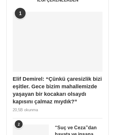
1
Elif Demirel: “Çünkü çaresizlik bizi
eşitler. Gece bizim mahallemizde
yaşayan bir kocakarı olsaydı
kapısını çalmaz mıydık?”
20,5B okunma
2
“Suç ve Ceza”dan
hayata ve insana