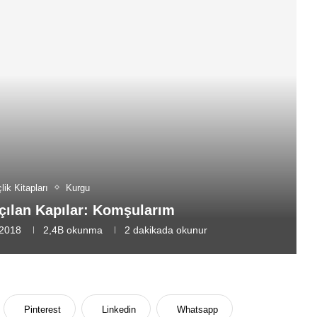
ik Kitapları
Kurgu
çılan Kapılar: Komşularım
 2018
2,4B
okunma
2 dakikada okunur
Pinterest
Linkedin
Whatsapp