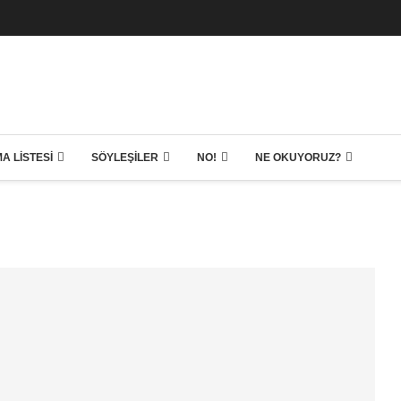
A LISTESI
SÖYLEŞILER
NO!
NE OKUYORUZ?