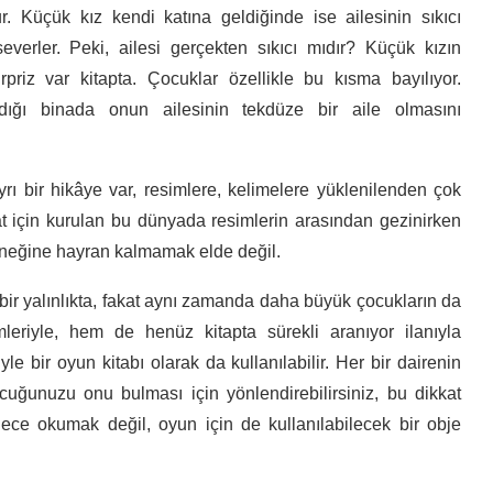
ur. Küçük kız kendi katına geldiğinde ise ailesinin sıkıcı
verler. Peki, ailesi gerçekten sıkıcı mıdır? Küçük kızın
priz var kitapta. Çocuklar özellikle bu kısma bayılıyor.
ığı binada onun ailesinin tekdüze bir aile olmasını
yrı bir hikâye var, resimlere, kelimelere yüklenilenden çok
at için kurulan bu dünyada resimlerin arasından gezinirken
eneğine hayran kalmamak elde değil.
bir yalınlıkta, fakat aynı zamanda daha büyük çocukların da
mleriyle, hem de henüz kitapta sürekli aranıyor ilanıyla
le bir oyun kitabı olarak da kullanılabilir. Her bir dairenin
ocuğunuzu onu bulması için yönlendirebilirsiniz, bu dikkat
dece okumak değil, oyun için de kullanılabilecek bir obje