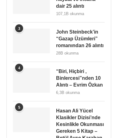
dair 25 alıntı
107,1B okunma
3
John Steinbeck’in
“Gazap Üzümleri”
romanından 26 alıntı
28B okunma
4
“Biri, Hiçbiri ,
Binlercesi”nden 10
Alıntı – Evrim Özkan
6,3B okunma
5
Hasan Ali Yücel
Klasikler Dizisi’nde
Kesinlikle Okunması
Gereken 5 Kitap –
Betül Ayşe Karahan