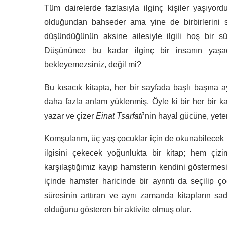
Tüm dairelerde fazlasıyla ilginç kişiler yaşıyord
olduğundan bahseder ama yine de birbirlerini se
düşündüğünün aksine ailesiyle ilgili hoş bir sür
Düşününce bu kadar ilginç bir insanın yaşad
bekleyemezsiniz, değil mi?
Bu kısacık kitapta, her bir sayfada başlı başına a
daha fazla anlam yüklenmiş. Öyle ki bir her bir k
yazar ve çizer
Einat Tsarfati
’nin hayal gücüne, yet
Komşularım, üç yaş çocuklar için de okunabilecek 
ilgisini çekecek yoğunlukta bir kitap; hem çizi
karşılaştığımız kayıp hamsterın kendini göstermesiy
içinde hamster haricinde bir ayrıntı da seçilip ç
süresinin arttıran ve aynı zamanda kitapların sa
olduğunu gösteren bir aktivite olmuş olur.