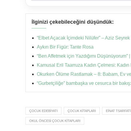
İlginizi çekebileceğini düşündük:
“Elbet Açacak İçimdeki Nilüfer” – Aziz Seyrek
Aykırı Bir Figür: Tante Rosa
“Ben Affetmek için Yazdığımı Düşünüyorum” |
Kamusal Eril Taarruza Kadın Çelmesi: Kadın 
Okurken Ölüme Rastlamak – 8: Babam, Ev ve
“Gurbetçiliğe” bambaşka ve cesurca bir bakış:
ÇOCUK EDEBIYATI
ÇOCUK KITAPLARI
EINAT TSARFATI
OKUL ÖNCESI ÇOCUK KITAPLARI