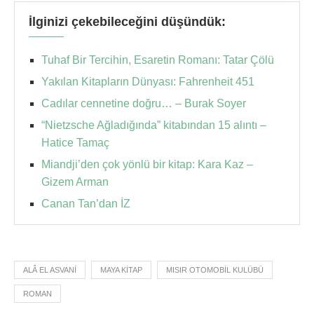
İlginizi çekebileceğini düşündük:
Tuhaf Bir Tercihin, Esaretin Romanı: Tatar Çölü
Yakılan Kitapların Dünyası: Fahrenheit 451
Cadılar cennetine doğru… – Burak Soyer
“Nietzsche Ağladığında” kitabından 15 alıntı –
Hatice Tamaç
Miandji’den çok yönlü bir kitap: Kara Kaz –
Gizem Arman
Canan Tan’dan İZ
ALÂ EL ASVANI
MAYA KITAP
MISIR OTOMOBIL KULÜBÜ
ROMAN