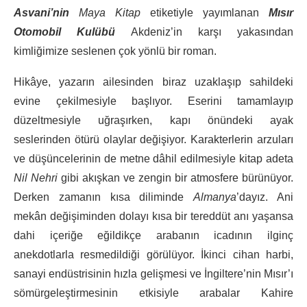
Asvani’nin
Maya Kitap
etiketiyle yayımlanan
Mısır
Otomobil Kulübü
Akdeniz’in karşı yakasından
kimliğimize seslenen çok yönlü bir roman.
Hikâye, yazarın ailesinden biraz uzaklaşıp sahildeki
evine çekilmesiyle başlıyor. Eserini tamamlayıp
düzeltmesiyle uğraşırken, kapı önündeki ayak
seslerinden ötürü olaylar değişiyor. Karakterlerin arzuları
ve düşüncelerinin de metne dâhil edilmesiyle kitap adeta
Nil Nehri
gibi akışkan ve zengin bir atmosfere bürünüyor.
Derken zamanın kısa diliminde
Almanya
’dayız. Ani
mekân değişiminden dolayı kısa bir tereddüt anı yaşansa
dahi içeriğe eğildikçe arabanın icadının ilginç
anekdotlarla resmedildiği görülüyor. İkinci cihan harbi,
sanayi endüstrisinin hızla gelişmesi ve İngiltere’nin Mısır’ı
sömürgeleştirmesinin etkisiyle arabalar Kahire