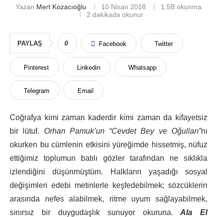
Yazan
Mert Kozacıoğlu
10 Nisan 2018
1,5B
okunma
2 dakikada okunur
PAYLAŞ
0
Facebook
Twitter
Pinterest
Linkedin
Whatsapp
Telegram
Email
Coğrafya kimi zaman kaderdir kimi zaman da kifayetsiz
bir lütuf.
Orhan Pamuk’un
“Cevdet Bey ve Oğulları”
nı
okurken bu cümlenin etkisini yüreğimde hissetmiş, nüfuz
ettiğimiz toplumun batılı gözler tarafından ne sıklıkla
izlendiğini düşünmüştüm. Halkların yaşadığı sosyal
değişimleri edebi metinlerle keşfedebilmek; sözcüklerin
arasında nefes alabilmek, ritme uyum sağlayabilmek,
sınırsız bir duygudaşlık sunuyor okuruna.
Ala El