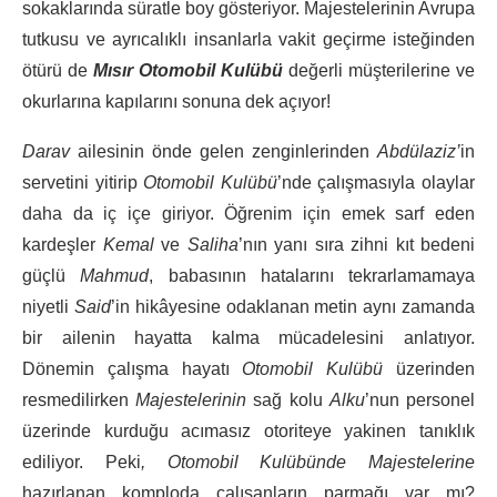
sokaklarında süratle boy gösteriyor. Majestelerinin Avrupa
tutkusu ve ayrıcalıklı insanlarla vakit geçirme isteğinden
ötürü de
Mısır Otomobil Kulübü
değerli müşterilerine ve
okurlarına kapılarını sonuna dek açıyor!
Darav
ailesinin önde gelen zenginlerinden
Abdülaziz’
in
servetini yitirip
Otomobil Kulübü
’nde çalışmasıyla olaylar
daha da iç içe giriyor. Öğrenim için emek sarf eden
kardeşler
Kemal
ve
Saliha
’nın yanı sıra zihni kıt bedeni
güçlü
Mahmud
, babasının hatalarını tekrarlamamaya
niyetli
Said
’in hikâyesine odaklanan metin aynı zamanda
bir ailenin hayatta kalma mücadelesini anlatıyor.
Dönemin çalışma hayatı
Otomobil Kulübü
üzerinden
resmedilirken
Majestelerinin
sağ kolu
Alku
’nun personel
üzerinde kurduğu acımasız otoriteye yakinen tanıklık
ediliyor. Peki
, Otomobil Kulübünde
Majestelerine
hazırlanan komploda çalışanların parmağı var mı?