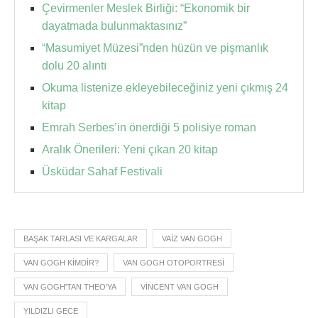
Çevirmenler Meslek Birliği: “Ekonomik bir
dayatmada bulunmaktasınız”
“Masumiyet Müzesi”nden hüzün ve pişmanlık
dolu 20 alıntı
Okuma listenize ekleyebileceğiniz yeni çıkmış 24
kitap
Emrah Serbes’in önerdiği 5 polisiye roman
Aralık Önerileri: Yeni çıkan 20 kitap
Üsküdar Sahaf Festivali
BAŞAK TARLASI VE KARGALAR
VAIZ VAN GOGH
VAN GOGH KIMDIR?
VAN GOGH OTOPORTRESI
VAN GOGH'TAN THEO'YA
VINCENT VAN GOGH
YILDIZLI GECE