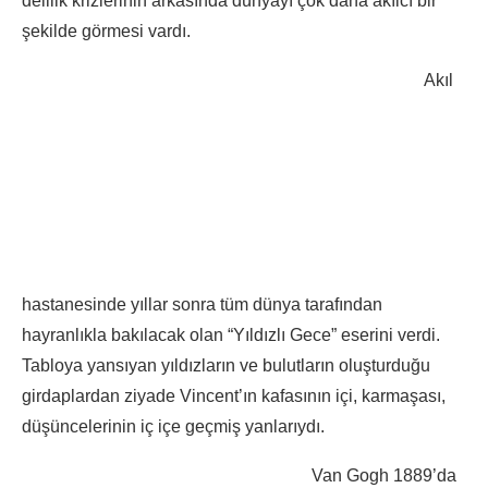
delilik krizlerinin arkasında dünyayı çok daha akılcı bir
şekilde görmesi vardı.
Akıl
hastanesinde yıllar sonra tüm dünya tarafından
hayranlıkla bakılacak olan “Yıldızlı Gece” eserini verdi.
Tabloya yansıyan yıldızların ve bulutların oluşturduğu
girdaplardan ziyade Vincent’ın kafasının içi, karmaşası,
düşüncelerinin iç içe geçmiş yanlarıydı.
Van Gogh 1889’da