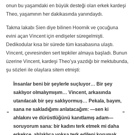
onun bu yaşamdaki en büyük desteği olan erkek kardeşi
Theo, yaşamının her dakikasında yanındaydı.
Takma lakabı Sien diye bilinen Hoornik ve çocuğuna
evini açan Vincent için endişeler süregelmişti.
Dedikodular kısa bir sürede tüm kasabasına ulaştı.
Vincent, çevresinden sert tepkiler almaya başladı. Bunun
üzerine Vincent, kardeşi Theo’ya yazdığı bir mektubunda,
şu sözleri ile olaylara sitem etmişti:
İnsanlar beni bir şeylerle suçluyor… Bir şey
saklıyor olmalıymışım… Vincent, arkasında
utanılacak bir şey saklıyormuş… Pekala, bayım,
sana ne sakladığımı anlatacağım: —sen ki
“
”
ahlakını ve dürüstlüğünü kanıtlamış adam—
soruyorum sana: bir kadını terk etmek mi daha
erkekçe, ahlaklıca yoksa terk edileni korumak