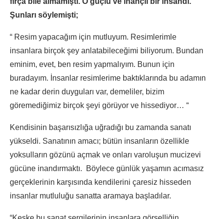
fırça bile almamıştı. O güçlü ve inançlı bir insandı.
Şunları söylemişti;
“ Resim yapacağım için mutluyum. Resimlerimle
insanlara birçok şey anlatabileceğimi biliyorum. Bundan
eminim, evet, ben resim yapmalıyım. Bunun için
buradayım. İnsanlar resimlerime baktıklarında bu adamın
ne kadar derin duyguları var, demeliler, bizim
göremediğimiz birçok şeyi görüyor ve hissediyor… “
Kendisinin başarısızlığa uğradığı bu zamanda sanatı
yükseldi. Sanatının amacı; bütün insanların özellikle
yoksulların gözünü açmak ve onları varoluşun mucizevi
gücüne inandırmaktı. Böylece günlük yaşamın acımasız
gerçeklerinin karşısında kendilerini çaresiz hisseden
insanlar mutluluğu sanatta aramaya başladılar.
“Keşke bu sanat sergilerinin insanlara görselliğin