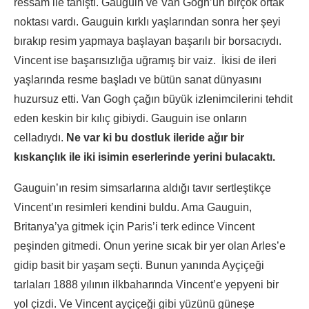
ressam ile tanıştı. Gauguin ve Van Gogh’un birçok ortak
noktası vardı. Gauguin kırklı yaşlarından sonra her şeyi
bırakıp resim yapmaya başlayan başarılı bir borsacıydı.
Vincent ise başarısızlığa uğramış bir vaiz. İkisi de ileri
yaşlarında resme başladı ve bütün sanat dünyasını
huzursuz etti. Van Gogh çağın büyük izlenimcilerini tehdit
eden keskin bir kılıç gibiydi. Gauguin ise onların
celladıydı.
Ne var ki bu dostluk ileride ağır bir
kıskançlık ile iki isimin eserlerinde yerini bulacaktı.
Gauguin’ın resim simsarlarına aldığı tavır sertleştikçe
Vincent’ın resimleri kendini buldu. Ama Gauguin,
Britanya’ya gitmek için Paris’i terk edince Vincent
peşinden gitmedi. Onun yerine sıcak bir yer olan Arles’e
gidip basit bir yaşam seçti. Bunun yanında Ayçiçeği
tarlaları 1888 yılının ilkbaharında Vincent’e yepyeni bir
yol çizdi. Ve Vincent ayçiçeği gibi yüzünü güneşe