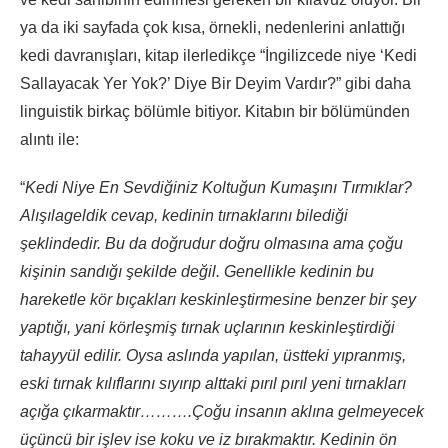
ya da iki sayfada çok kısa, örnekli, nedenlerini anlattığı
kedi davranışları, kitap ilerledikçe “İngilizcede niye ‘Kedi
Sallayacak Yer Yok?’ Diye Bir Deyim Vardır?” gibi daha
linguistik birkaç bölümle bitiyor. Kitabın bir bölümünden
alıntı ile:
“
Kedi Niye En Sevdiğiniz Koltuğun Kumaşını Tırmıklar?
Alışılageldik cevap, kedinin tırnaklarını bilediği
şeklindedir. Bu da doğrudur doğru olmasına ama çoğu
kişinin sandığı şekilde değil. Genellikle kedinin bu
hareketle kör bıçakları keskinleştirmesine benzer bir şey
yaptığı, yani körleşmiş tırnak uçlarının keskinleştirdiği
tahayyül edilir. Oysa aslında yapılan, üstteki yıpranmış,
eski tırnak kılıflarını sıyırıp alttaki pırıl pırıl yeni tırnakları
açığa çıkarmaktır……….Çoğu insanın aklına gelmeyecek
üçüncü bir işlev ise koku ve iz bırakmaktır. Kedinin ön