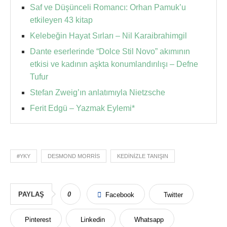
Saf ve Düşünceli Romancı: Orhan Pamuk’u
etkileyen 43 kitap
Kelebeğin Hayat Sırları – Nil Karaibrahimgil
Dante eserlerinde “Dolce Stil Novo” akımının
etkisi ve kadının aşkta konumlandırılışı – Defne
Tufur
Stefan Zweig’ın anlatımıyla Nietzsche
Ferit Edgü – Yazmak Eylemi*
#YKY
DESMOND MORRIS
KEDINIZLE TANIŞIN
PAYLAŞ
0
Facebook
Twitter
Pinterest
Linkedin
Whatsapp