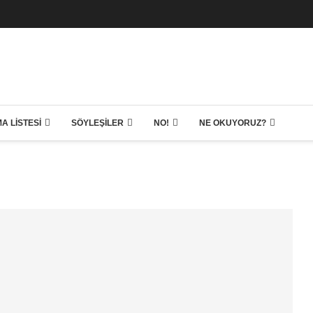
A LISTESI
SÖYLEŞILER
NO!
NE OKUYORUZ?