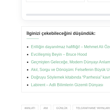
İlginizi çekebileceğini düşündük:
Erilliğin dayanılmaz hafifliği! – Mehmet Ali Ö
Evcilleşmiş Beyin – Bruce Hood
Geçmişten Geleceğe, Modern Dünyayı Anlama
Akıl, Sorgu ve Dönüşüm: Felsefenin Büyük Us
Doğruyu Söylemek kitabında “Parrhesia” kav
Labirent – Adli Bilimlerin Gizemli Dünyası
#ANLATI
ANI
GÜNLÜK
TELGRAFHANE YAYINLARI