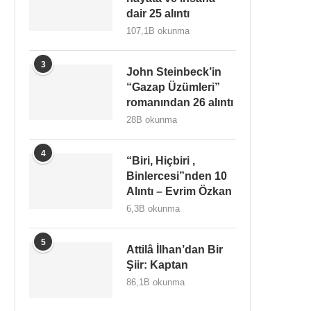
dair 25 alıntı
107,1B okunma
3
John Steinbeck’in
“Gazap Üzümleri”
romanından 26 alıntı
28B okunma
4
“Biri, Hiçbiri ,
Binlercesi”nden 10
Alıntı – Evrim Özkan
6,3B okunma
5
Attilâ İlhan’dan Bir
Şiir: Kaptan
86,1B okunma