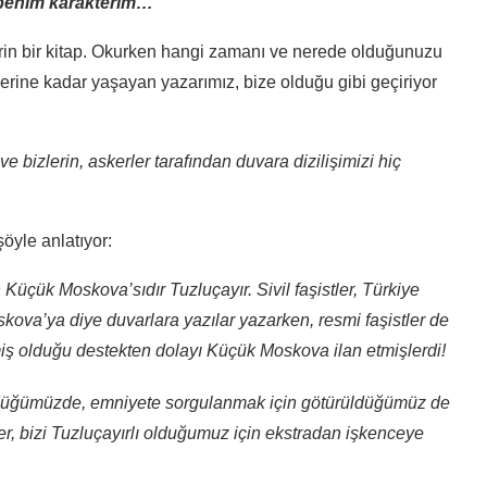
 benim karakterim…”
erin bir kitap. Okurken hangi zamanı ve nerede olduğunuzu
lerine kadar yaşayan yazarımız, bize olduğu gibi geçiriyor
e bizlerin, askerler tarafından duvara dizilişimizi hiç
öyle anlatıyor:
üçük Moskova’sıdır Tuzluçayır. Sivil faşistler, Türkiye
kova’ya diye duvarlara yazılar yazarken, resmi faşistler de
iş olduğu destekten dolayı Küçük Moskova ilan etmişlerdi!
büyüdüğümüzde, emniyete sorgulanmak için götürüldüğümüz de
ler, bizi Tuzluçayırlı olduğumuz için ekstradan işkenceye