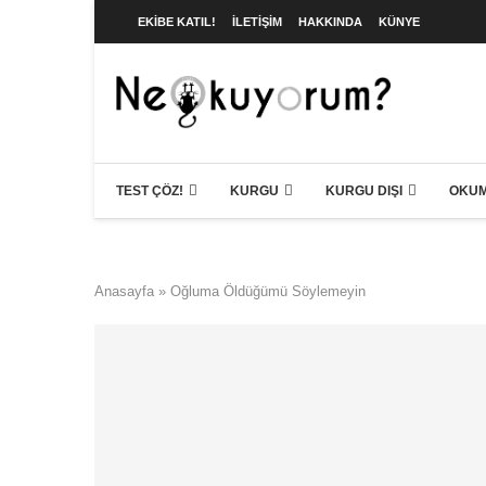
EKIBE KATIL!
İLETIŞIM
HAKKINDA
KÜNYE
TEST ÇÖZ!
KURGU
KURGU DIŞI
OKUM
Anasayfa
»
Oğluma Öldüğümü Söylemeyin