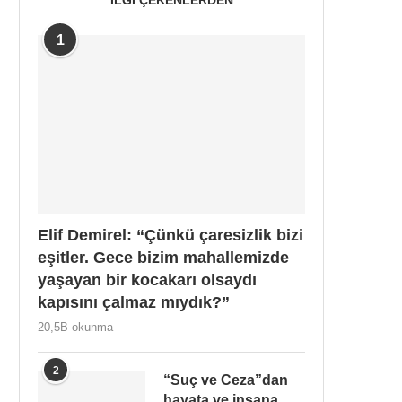
1
Elif Demirel: “Çünkü çaresizlik bizi
eşitler. Gece bizim mahallemizde
yaşayan bir kocakarı olsaydı
kapısını çalmaz mıydık?”
20,5B okunma
2
“Suç ve Ceza”dan
hayata ve insana