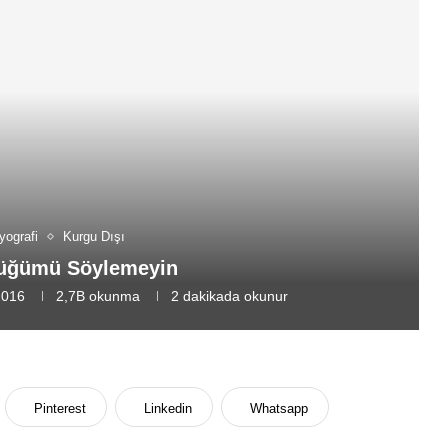
yografi
Kurgu Dışı
üğümü Söylemeyin
2016
2,7B
okunma
2 dakikada okunur
Pinterest
Linkedin
Whatsapp