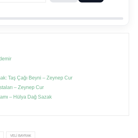
zdemir
k: Taş Çağı Beyni – Zeynep Cur
taları – Zeynep Cur
ramı – Hülya Dağ Sazak
VELI BAYRAK