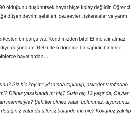
90 olduğunu düşünürsek hayat hiçte kolay değildir. Öğrenci
rağa düşen devrim şehitleri, cezaevleri, işkenceler ve yarım
kesten bir parça var. Kendimizden bile! Elime alır almaz
 diye düşündüm. Belki de o döneme bir kapıdır, binlerce
n binlerce hayatlardan…
unu? Siz hiç köy meydanında toplanıp, askerler tarafından
i mi? Diliniz yasaklandı mı hiç? Sizin hiç 13 yaşında, Ceylan
avan mermisiyle? Şehitler ölmez vatan bölünmez, diyorsunuz
z dediğiniz vatanda aileniz bölündü mü hiç? Köyünüz yakılıp