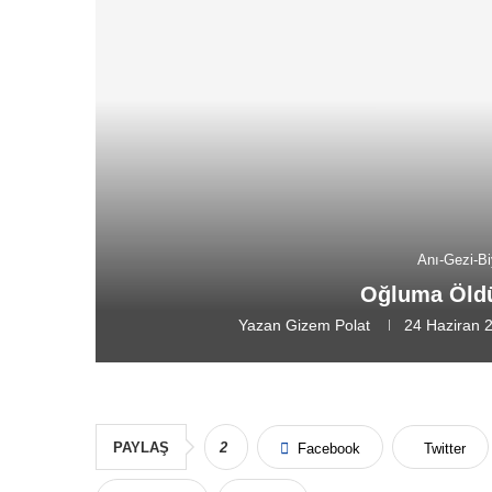
Anı-Gezi-Bi
Oğluma Öld
Yazan
Gizem Polat
24 Haziran 
PAYLAŞ
2
Facebook
Twitter