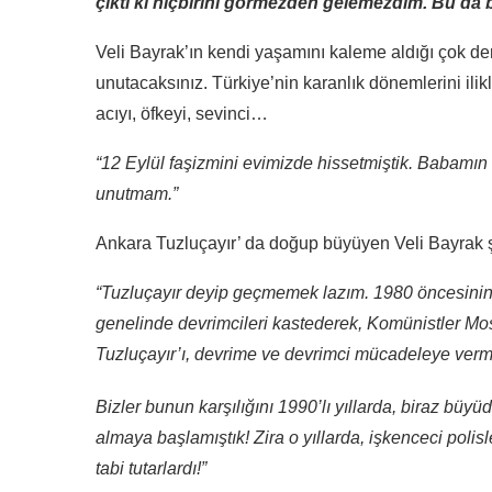
çıktı ki hiçbirini görmezden gelemezdim. Bu da
Veli Bayrak’ın kendi yaşamını kaleme aldığı çok d
unutacaksınız. Türkiye’nin karanlık dönemlerini ilik
acıyı, öfkeyi, sevinci…
“12 Eylül faşizmini evimizde hissetmiştik. Babamın v
unutmam.”
Ankara Tuzluçayır’ da doğup büyüyen Veli Bayrak ş
“Tuzluçayır deyip geçmemek lazım. 1980 öncesinin K
genelinde devrimcileri kastederek, Komünistler Mos
Tuzluçayır’ı, devrime ve devrimci mücadeleye verm
Bizler bunun karşılığını 1990’lı yıllarda, biraz 
almaya başlamıştık! Zira o yıllarda, işkenceci polis
tabi tutarlardı!”