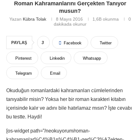
Roman Kahramanlarını Gerçekten Tanıyor
musun?
Yazan
Kübra Tolak
8 Mayıs 2016
1,6B
okunma
0
dakikada okunur
PAYLAŞ
3
Facebook
Twitter
Pinterest
Linkedin
Whatsapp
Telegram
Email
Okuduğun romanlardaki kahramanları cümlelerinden
tanıyabilir misin? Yoksa her bir roman karakteri kitabın
içerisinde kalır ve adını bile hatırlamaz mısın? İşte cevabı
bu testte. Haydi!
[os-widget path=”/neokuyorum/roman-
kahramanlar%C4%B1n%C4%B1-ger%C3%A7ekten-