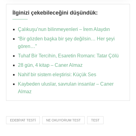
İlginizi çekebileceğini düşündük:
Çalıkuşu’nun bilinmeyenleri – İrem Alaydın
“Bir gözden başka bir şey değilsin… Her şeyi
gören…”
Tuhaf Bir Tercihin, Esaretin Romanı: Tatar Çölü
28 gün, 4 kitap – Caner Almaz
Nahif bir sistem eleştirisi: Küçük Ses
Kaybeden uluslar, savrulan insanlar – Caner
Almaz
EDEBIYAT TESTI
NE OKUYORUM TEST
TEST