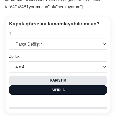
tan%C4%B1yor-musun” of=”neokuyorum”]
Kapak görselini tamamlayabilir misin?
Tür
Zorluk
KARIŞTIR
SIFIRLA