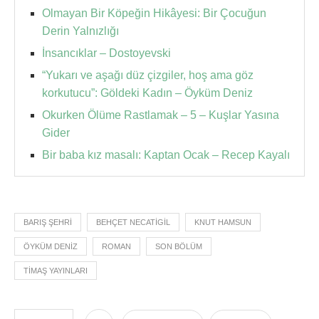
Olmayan Bir Köpeğin Hikâyesi: Bir Çocuğun
Derin Yalnızlığı
İnsancıklar – Dostoyevski
“Yukarı ve aşağı düz çizgiler, hoş ama göz
korkutucu”: Göldeki Kadın – Öyküm Deniz
Okurken Ölüme Rastlamak – 5 – Kuşlar Yasına
Gider
Bir baba kız masalı: Kaptan Ocak – Recep Kayalı
BARIŞ ŞEHRI
BEHÇET NECATIGIL
KNUT HAMSUN
ÖYKÜM DENIZ
ROMAN
SON BÖLÜM
TIMAŞ YAYINLARI