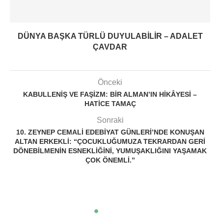
DÜNYA BAŞKA TÜRLÜ DUYULABILIR – ADALET
ÇAVDAR
Önceki
KABULLENIŞ VE FAŞIZM: BIR ALMAN’IN HIKÂYESI –
HATICE TAMAÇ
Sonraki
10. ZEYNEP CEMALI EDEBIYAT GÜNLERI’NDE KONUŞAN
ALTAN ERKEKLI: “ÇOCUKLUĞUMUZA TEKRARDAN GERI
DÖNEBILMENIN ESNEKLIĞINI, YUMUŞAKLIĞINI YAŞAMAK
ÇOK ÖNEMLI.”