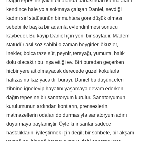
Dağın tepesine yakın bir alanda babasından kalma alanı
kendince hale yola sokmaya çalışan Daniel, sevdiği
kadını sırf statüsünün bir muhtara göre düşük olması
sebebi ile başka bir adamla evlendirilmesi sonucu
kaybeder. Bu kayıp Daniel için yeni bir sayfadır. Madem
statüdür asıl söz sahibi o zaman beygirler, öküzler,
inekler, bolca taze süt, peynir, tereyağı, yumurta, balık
dolu olacaktır bu inşa ettiği ev. Biri buradan geçerken
hiçbir yere ait olmayacak derecede güzel kokularla
hafızasına kazıyacaktır burayı. Daniel bu düşünceleri
zihnine iğneleyip hayatını yaşamaya devam ederken,
dağın tepesine bir sanatoryum kurulur. Sanatoryumun
kurulumunun ardından kontların, prenseslerin,
matmazellerin odaları doldurmasıyla sanatoryum adını
duyurmaya başlamıştır. Öyle ki insanlar sadece
hastalıklarını iyileştirmek için değil; bir sohbete, bir akşam