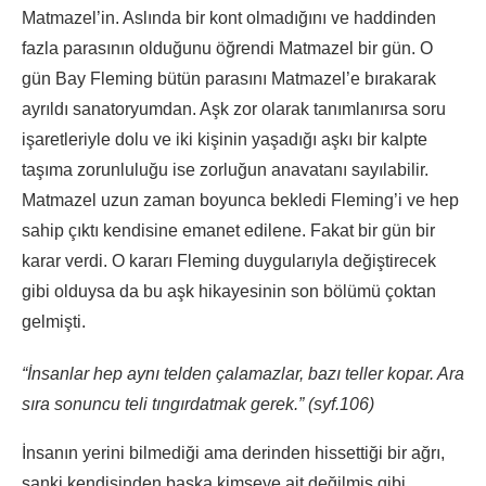
Matmazel’in. Aslında bir kont olmadığını ve haddinden
fazla parasının olduğunu öğrendi Matmazel bir gün. O
gün Bay Fleming bütün parasını Matmazel’e bırakarak
ayrıldı sanatoryumdan. Aşk zor olarak tanımlanırsa soru
işaretleriyle dolu ve iki kişinin yaşadığı aşkı bir kalpte
taşıma zorunluluğu ise zorluğun anavatanı sayılabilir.
Matmazel uzun zaman boyunca bekledi Fleming’i ve hep
sahip çıktı kendisine emanet edilene. Fakat bir gün bir
karar verdi. O kararı Fleming duygularıyla değiştirecek
gibi olduysa da bu aşk hikayesinin son bölümü çoktan
gelmişti.
“İnsanlar hep aynı telden çalamazlar, bazı teller kopar. Ara
sıra sonuncu teli tıngırdatmak gerek.” (syf.106)
İnsanın yerini bilmediği ama derinden hissettiği bir ağrı,
sanki kendisinden başka kimseye ait değilmiş gibi