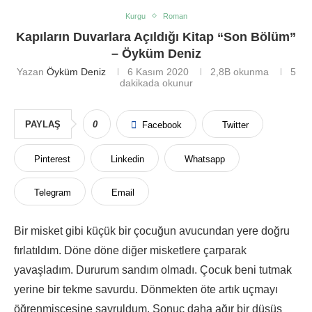
Kurgu
Roman
Kapıların Duvarlara Açıldığı Kitap “Son Bölüm”
– Öyküm Deniz
Yazan
Öyküm Deniz
6 Kasım 2020
2,8B
okunma
5
dakikada okunur
PAYLAŞ
0
Facebook
Twitter
Pinterest
Linkedin
Whatsapp
Telegram
Email
Bir misket gibi küçük bir çocuğun avucundan yere doğru
fırlatıldım. Döne döne diğer misketlere çarparak
yavaşladım. Dururum sandım olmadı. Çocuk beni tutmak
yerine bir tekme savurdu. Dönmekten öte artık uçmayı
öğrenmişçesine savruldum. Sonuç daha ağır bir düşüş