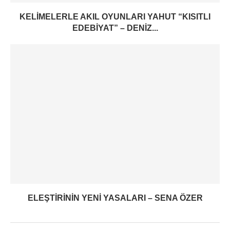
KELIMELERLE AKIL OYUNLARI YAHUT “KISITLI
EDEBIYAT” – DENIZ...
ELEŞTIRININ YENI YASALARI – SENA ÖZER