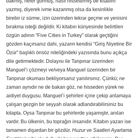
bakmış, neler görmüş, nasıl hissettirmiş de kitabını
yazmış, diyerek ivme kazanmış olsa da kesinlikle
birebir iz sürme, izin üzerinden tekrar geçme ve yenisini
bırakma isteği değildir. Ki kitabın künyesinde belirtilen
özgün adının “Five Cities in Turkey” olarak geçtiğini
gözden kaçırsanız dahi, yazarın kendisi “Giriş Niyetine Bir
Özür” başlıklı önsöz niteliğindeki yazısında bunu açıkça
dile getirmektedir. Dolayısı ile Tanpınar üzerinden
Manguel’i çözmeyi ve/veya Manguel üzerinden bir
Tanpınar okuması bekliyorsanız yanılırsınız. Çünkü; ne
zaman aynıdır ne de bakan göz, ne hisseden yürek ne
aidiyet duygusu. Manguel’i şehirleri içine çekip anlamaya
çalışan gezgin bir seyyah olarak adlandırabilirsiniz bu
kitapta. Oysa Tanpınar bu şehirlerde yaşamıştır, anıları
vardır. Bu ülkenin, bu toprağın insanıdır. Kitabın yazarı ise
tamamen dışardan bir gözdür.
Huzur
ve
Saatleri Ayarlama