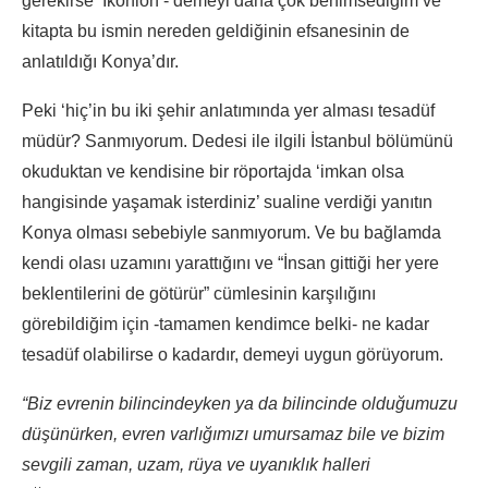
gerekirse ‘İkonion’- demeyi daha çok benimsediğim ve
kitapta bu ismin nereden geldiğinin efsanesinin de
anlatıldığı Konya’dır.
Peki ‘hiç’in bu iki şehir anlatımında yer alması tesadüf
müdür? Sanmıyorum. Dedesi ile ilgili İstanbul bölümünü
okuduktan ve kendisine bir röportajda ‘imkan olsa
hangisinde yaşamak isterdiniz’ sualine verdiği yanıtın
Konya olması sebebiyle sanmıyorum. Ve bu bağlamda
kendi olası uzamını yarattığını ve “İnsan gittiği her yere
beklentilerini de götürür” cümlesinin karşılığını
görebildiğim için -tamamen kendimce belki- ne kadar
tesadüf olabilirse o kadardır, demeyi uygun görüyorum.
“Biz evrenin bilincindeyken ya da bilincinde olduğumuzu
düşünürken, evren varlığımızı umursamaz bile ve bizim
sevgili zaman, uzam, rüya ve uyanıklık halleri