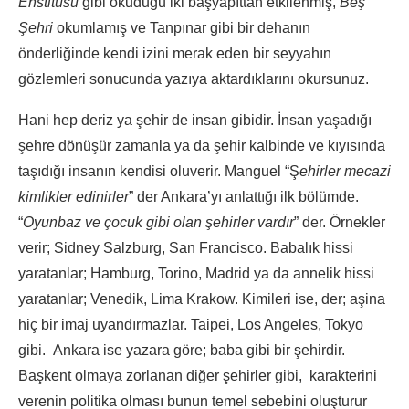
Enstitüsü
gibi okuduğu iki başyapıttan etkilenmiş,
Beş
Şehri
okumlamış ve Tanpınar gibi bir dehanın
önderliğinde kendi izini merak eden bir seyyahın
gözlemleri sonucunda yazıya aktardıklarını okursunuz.
Hani hep deriz ya şehir de insan gibidir. İnsan yaşadığı
şehre dönüşür zamanla ya da şehir kalbinde ve kıyısında
taşıdığı insanın kendisi oluverir. Manguel “Ş
ehirler mecazi
kimlikler edinirler
” der Ankara’yı anlattığı ilk bölümde.
“
Oyunbaz ve çocuk gibi olan şehirler vardır
” der. Örnekler
verir; Sidney Salzburg, San Francisco. Babalık hissi
yaratanlar; Hamburg, Torino, Madrid ya da annelik hissi
yaratanlar; Venedik, Lima Krakow. Kimileri ise, der; aşina
hiç bir imaj uyandırmazlar. Taipei, Los Angeles, Tokyo
gibi. Ankara ise yazara göre; baba gibi bir şehirdir.
Başkent olmaya zorlanan diğer şehirler gibi, karakterini
verenin politika olması bunun temel sebebini oluşturur