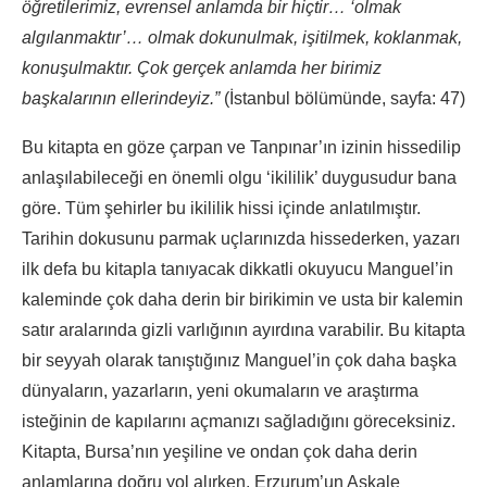
öğretilerimiz, evrensel anlamda bir hiçtir… ‘olmak
algılanmaktır’… olmak dokunulmak, işitilmek, koklanmak,
konuşulmaktır. Çok gerçek anlamda her birimiz
başkalarının ellerindeyiz.”
(İstanbul bölümünde, sayfa: 47)
Bu kitapta en göze çarpan ve Tanpınar’ın izinin hissedilip
anlaşılabileceği en önemli olgu ‘ikililik’ duygusudur bana
göre. Tüm şehirler bu ikililik hissi içinde anlatılmıştır.
Tarihin dokusunu parmak uçlarınızda hissederken, yazarı
ilk defa bu kitapla tanıyacak dikkatli okuyucu Manguel’in
kaleminde çok daha derin bir birikimin ve usta bir kalemin
satır aralarında gizli varlığının ayırdına varabilir. Bu kitapta
bir seyyah olarak tanıştığınız Manguel’in çok daha başka
dünyaların, yazarların, yeni okumaların ve araştırma
isteğinin de kapılarını açmanızı sağladığını göreceksiniz.
Kitapta, Bursa’nın yeşiline ve ondan çok daha derin
anlamlarına doğru yol alırken, Erzurum’un Aşkale