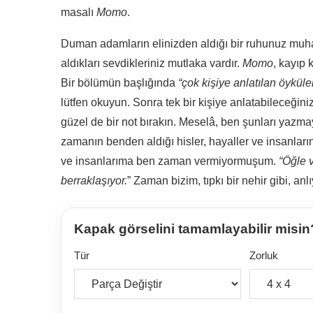
masalı
Momo
.
Duman adamların elinizden aldığı bir ruhunuz muha
aldıkları sevdikleriniz mutlaka vardır.
Momo
, kayıp 
Bir bölümün başlığında
“çok kişiye anlatılan öyküler
lütfen okuyun. Sonra tek bir kişiye anlatabileceğiniz
güzel de bir not bırakın. Meselâ, ben şunları yazm
zamanın benden aldığı hisler, hayaller ve insanla
ve insanlarıma ben zaman vermiyormuşum.
“Öğle 
berraklaşıyor.
” Zaman bizim, tıpkı bir nehir gibi, an
Kapak görselini tamamlayabilir misin
Tür
Zorluk