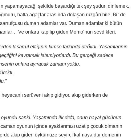
nin yapamayacağı şekilde başardığı tek şey şudur: dinlemek.
yağmuru, hatta ağaçlar arasında dolaşan rüzgârı bile. Bir de
asarrufçusu duman adamlar var. Duman adamlar ki bütün
üşmanlar… Ve onlara kapılıp giden Momo’nun sevdikleri.
den tasarruf ettiğinin kimse farkında değildi. Yaşamlarının
geçtiğini kavramak istemiyorlardı. Bu gerçeği sadece
kimsenin onlara ayıracak zamanı yoktu.
rekti.
u.”
in heyecanlı serüveni akıp gidiyor, akıp giderken de
r oyundu sanki. Yaşamında ilk defa, onun hayal gücünün
caman oyunun içinde ayaklarımızı uzatıp çocuk olmanın
iyelerde akıp giden öykümüze seyirci kalmaya dur demenin