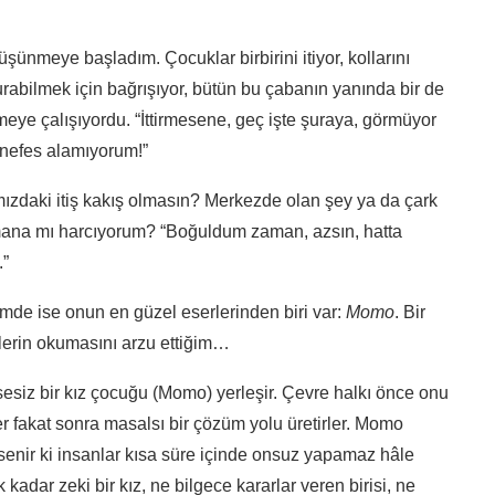
ünmeye başladım. Çocuklar birbirini itiyor, kollarını
urabilmek için bağrışıyor, bütün bu çabanın yanında bir de
meye çalışıyordu. “İttirmesene, geç işte şuraya, görmüyor
 nefes alamıyorum!”
daki itiş kakış olmasın? Merkezde olan şey ya da çark
amana mı harcıyorum? “Boğuldum zaman, azsın, hatta
.”
mde ise onun en güzel eserlerinden biri var:
Momo
. Bir
lerin okumasını arzu ettiğim…
msesiz bir kız çocuğu (Momo) yerleşir. Çevre halkı önce onu
er fakat sonra masalsı bir çözüm yolu üretirler. Momo
imsenir ki insanlar kısa süre içinde onsuz yapamaz hâle
adar zeki bir kız, ne bilgece kararlar veren birisi, ne