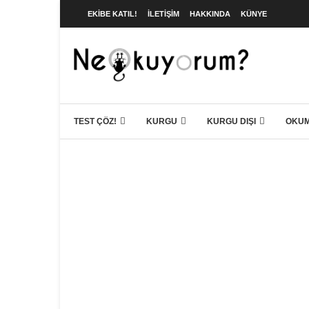
EKIBE KATIL!
İLETIŞIM
HAKKINDA
KÜNYE
TEST ÇÖZ!
KURGU
KURGU DIŞI
OKUM