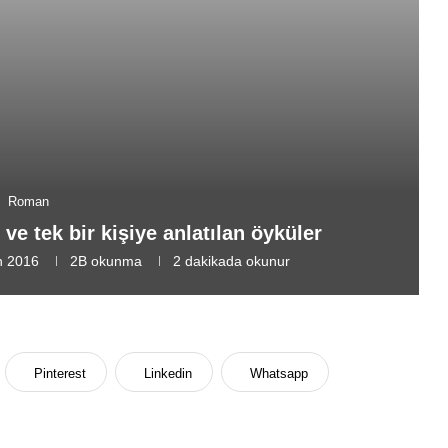
Roman
 ve tek bir kişiye anlatılan öyküler
n 2016
2B
okunma
2 dakikada okunur
Pinterest
Linkedin
Whatsapp