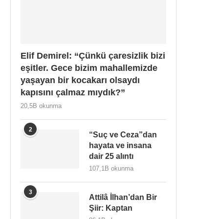
Elif Demirel: “Çünkü çaresizlik bizi
eşitler. Gece bizim mahallemizde
yaşayan bir kocakarı olsaydı
kapısını çalmaz mıydık?”
20,5B okunma
2
“Suç ve Ceza”dan
hayata ve insana
dair 25 alıntı
107,1B okunma
3
Attilâ İlhan’dan Bir
Şiir: Kaptan