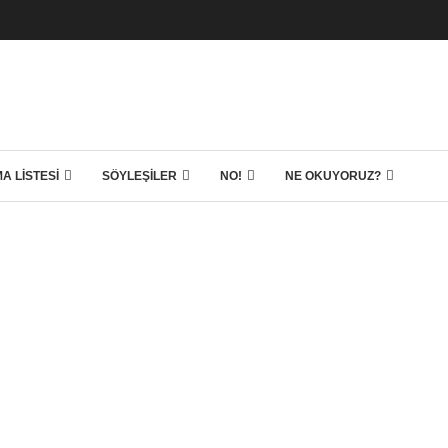
A LISTESI
SÖYLEŞILER
NO!
NE OKUYORUZ?