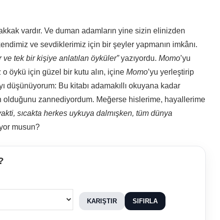
kkak vardır. Ve duman adamların yine sizin elinizden
kendimiz ve sevdiklerimiz için bir şeyler yapmanın imkânı.
 ve tek bir kişiye anlatılan öyküler”
yazıyordu.
Momo
’yu
 o öykü için güzel bir kutu alın, içine
Momo
’yu yerleştirip
ayı düşünüyorum: Bu kitabı adamakıllı okuyana kadar
rın olduğunu zannediyordum. Meğerse hislerime, hayallerime
vakti, sıcakta herkes uykuya dalmışken, tüm dünya
lıyor musun?
?
KARIŞTIR
SIFIRLA