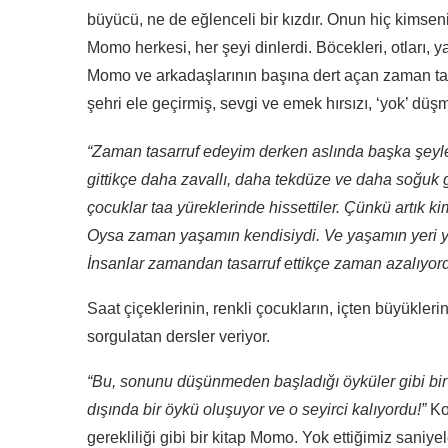
büyücü, ne de eğlenceli bir kızdır. Onun hiç kimse
Momo herkesi, her şeyi dinlerdi. Böcekleri, otları, 
Momo ve arkadaşlarının başına dert açan zaman t
şehri ele geçirmiş, sevgi ve emek hırsızı, ‘yok’ d
“Zaman tasarruf edeyim derken aslında başka şeyler
gittikçe daha zavallı, daha tekdüze ve daha soğuk 
çocuklar taa yüreklerinde hissettiler. Çünkü artık 
Oysa zaman yaşamın kendisiydi. Ve yaşamın yeri yü
İnsanlar zamandan tasarruf ettikçe zaman azalıyord
Saat çiçeklerinin, renkli çocukların, içten büyükler
sorgulatan dersler veriyor.
“Bu, sonunu düşünmeden başladığı öyküler gibi bi
dışında bir öykü oluşuyor ve o seyirci kalıyordu!”
Ko
gerekliliği gibi bir kitap Momo. Yok ettiğimiz san