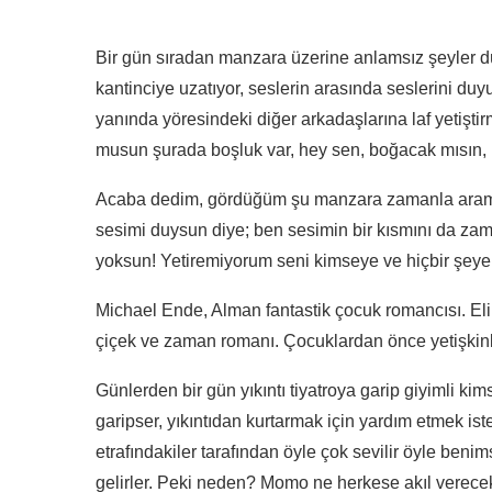
Bir gün sıradan manzara üzerine anlamsız şeyler düş
kantinciye uzatıyor, seslerin arasında seslerini duy
yanında yöresindeki diğer arkadaşlarına laf yetiştir
musun şurada boşluk var, hey sen, boğacak mısın,
Acaba dedim, gördüğüm şu manzara zamanla aramız
sesimi duysun diye; ben sesimin bir kısmını da z
yoksun! Yetiremiyorum seni kimseye ve hiçbir şeye
Michael Ende, Alman fantastik çocuk romancısı. Eli
çiçek ve zaman romanı. Çocuklardan önce yetişkin
Günlerden bir gün yıkıntı tiyatroya garip giyimli ki
garipser, yıkıntıdan kurtarmak için yardım etmek ist
etrafındakiler tarafından öyle çok sevilir öyle ben
gelirler. Peki neden? Momo ne herkese akıl verecek k