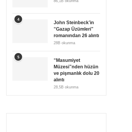
86,1B okunma
4
John Steinbeck’in
“Gazap Üzümleri”
romanından 26 alıntı
28B okunma
5
“Masumiyet
Müzesi”nden hüzün
ve pişmanlık dolu 20
alıntı
28,5B okunma