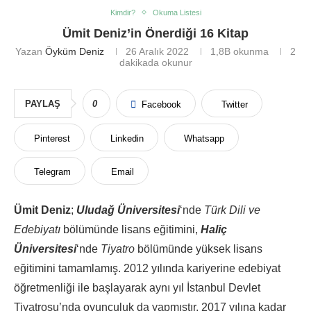
Kimdir?
Okuma Listesi
Ümit Deniz’in Önerdiği 16 Kitap
Yazan
Öyküm Deniz
26 Aralık 2022
1,8B
okunma
2
dakikada okunur
PAYLAŞ
0
Facebook
Twitter
Pinterest
Linkedin
Whatsapp
Telegram
Email
Ümit Deniz
;
Uludağ Üniversitesi
‘nde
Türk Dili ve
Edebiyatı
bölümünde lisans eğitimini,
Haliç
Üniversitesi
‘nde
Tiyatro
bölümünde yüksek lisans
eğitimini tamamlamış. 2012 yılında kariyerine edebiyat
öğretmenliği ile başlayarak aynı yıl İstanbul Devlet
Tiyatrosu’nda oyunculuk da yapmıştır. 2017 yılına kadar