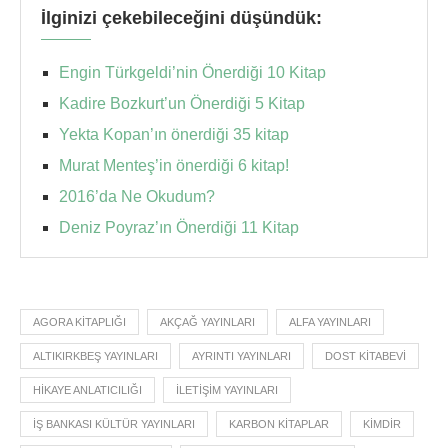
İlginizi çekebileceğini düşündük:
Engin Türkgeldi’nin Önerdiği 10 Kitap
Kadire Bozkurt’un Önerdiği 5 Kitap
Yekta Kopan’ın önerdiği 35 kitap
Murat Menteş’in önerdiği 6 kitap!
2016’da Ne Okudum?
Deniz Poyraz’ın Önerdiği 11 Kitap
AGORA KITAPLIĞI
AKÇAĞ YAYINLARI
ALFA YAYINLARI
ALTIKIRKBEŞ YAYINLARI
AYRINTI YAYINLARI
DOST KITABEVI
HIKAYE ANLATICILIĞI
İLETIŞIM YAYINLARI
İŞ BANKASI KÜLTÜR YAYINLARI
KARBON KITAPLAR
KIMDIR