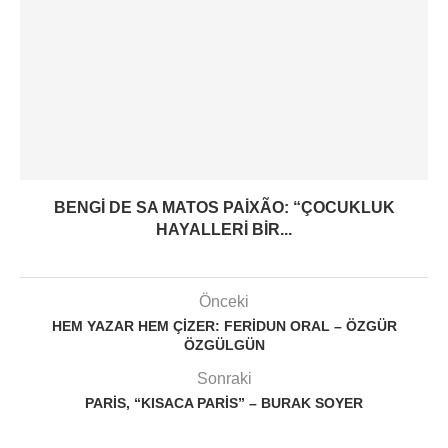
BENGI DE SA MATOS PAIXÃO: “ÇOCUKLUK
HAYALLERI BIR...
Önceki
HEM YAZAR HEM ÇIZER: FERIDUN ORAL – ÖZGÜR
ÖZGÜLGÜN
Sonraki
PARIS, “KISACA PARIS” – BURAK SOYER