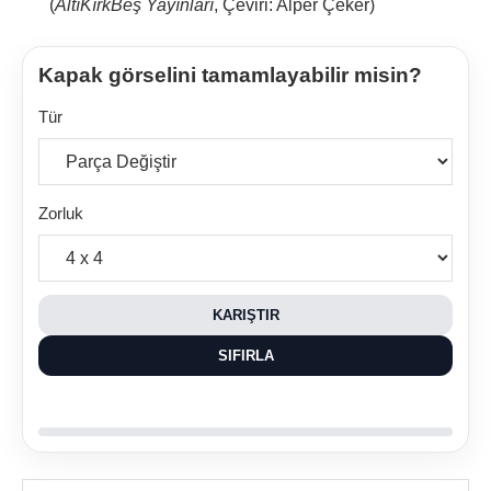
(
AltıKırkBeş Yayınları
, Çeviri: Alper Çeker)
Kapak görselini tamamlayabilir misin?
Tür
Zorluk
KARIŞTIR
SIFIRLA