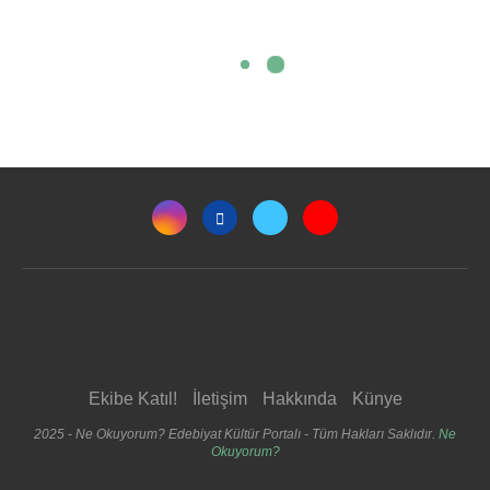
Ekibe Katıl!
İletişim
Hakkında
Künye
2025 - Ne Okuyorum? Edebiyat Kültür Portalı - Tüm Hakları Saklıdır.
Ne
Okuyorum?