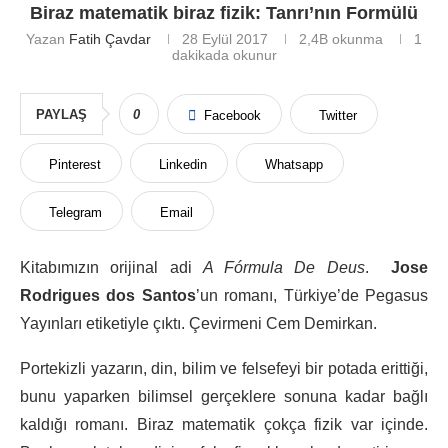
Biraz matematik biraz fizik: Tanrı’nın Formülü
Yazan
Fatih Çavdar
28 Eylül 2017
2,4B
okunma
1
dakikada okunur
PAYLAŞ
0
Facebook
Twitter
Pinterest
Linkedin
Whatsapp
Telegram
Email
Kitabımızın orijinal adi
A Fórmula De Deus
.
Jose
Rodrigues dos Santos
’un romanı, Türkiye’de Pegasus
Yayınları etiketiyle çıktı. Çevirmeni Cem Demirkan.
Portekizli yazarın, din, bilim ve felsefeyi bir potada erittiği,
bunu yaparken bilimsel gerçeklere sonuna kadar bağlı
kaldığı romanı. Biraz matematik çokça fizik var içinde.