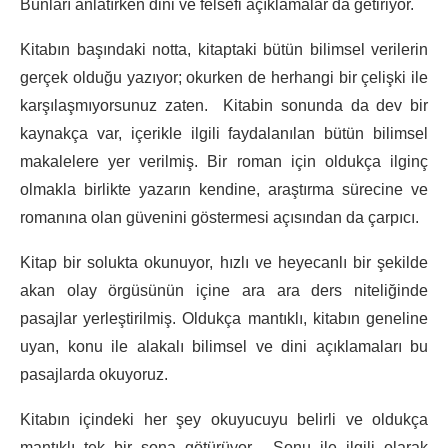
Bunları anlatırken dini ve felsefi açıklamalar da getiriyor.
Kitabın başındaki notta, kitaptaki bütün bilimsel verilerin
gerçek olduğu yazıyor; okurken de herhangi bir çelişki ile
karşılaşmıyorsunuz zaten. Kitabin sonunda da dev bir
kaynakça var, içerikle ilgili faydalanılan bütün bilimsel
makalelere yer verilmiş. Bir roman için oldukça ilginç
olmakla birlikte yazarın kendine, araştırma sürecine ve
romanına olan güvenini göstermesi açısından da çarpıcı.
Kitap bir solukta okunuyor, hızlı ve heyecanlı bir şekilde
akan olay örgüsünün içine ara ara ders niteliğinde
pasajlar yerleştirilmiş. Oldukça mantıklı, kitabın geneline
uyan, konu ile alakalı bilimsel ve dini açıklamaları bu
pasajlarda okuyoruz.
Kitabın içindeki her şey okuyucuyu belirli ve oldukça
mantıklı tek bir sona götürüyor. Sonu ile ilgili olarak