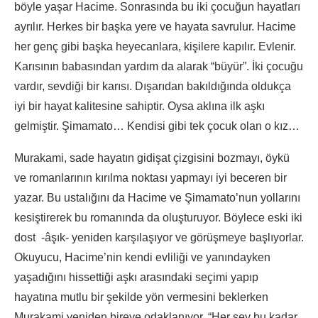
böyle yaşar Hacime. Sonrasında bu iki çocuğun hayatları
ayrılır. Herkes bir başka yere ve hayata savrulur. Hacime
her genç gibi başka heyecanlara, kişilere kapılır. Evlenir.
Karısının babasından yardım da alarak “büyür”. İki çocuğu
vardır, sevdiği bir karısı. Dışarıdan bakıldığında oldukça
iyi bir hayat kalitesine sahiptir. Oysa aklına ilk aşkı
gelmiştir. Şimamato… Kendisi gibi tek çocuk olan o kız…
Murakami, sade hayatın gidişat çizgisini bozmayı, öykü
ve romanlarının kırılma noktası yapmayı iyi beceren bir
yazar. Bu ustalığını da Hacime ve Şimamato’nun yollarını
kesiştirerek bu romanında da oluşturuyor. Böylece eski iki
dost -âşık- yeniden karşılaşıyor ve görüşmeye başlıyorlar.
Okuyucu, Hacime’nin kendi evliliği ve yanındayken
yaşadığını hissettiği aşkı arasındaki seçimi yapıp
hayatına mutlu bir şekilde yön vermesini beklerken
Murakami yeniden bireye odaklanıyor. “Her şey bu kadar