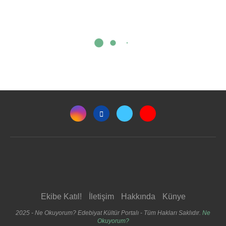
Ekibe Katıl!
İletişim
Hakkında
Künye
2025 - Ne Okuyorum? Edebiyat Kültür Portalı - Tüm Hakları Saklıdır.
Ne
Okuyorum?