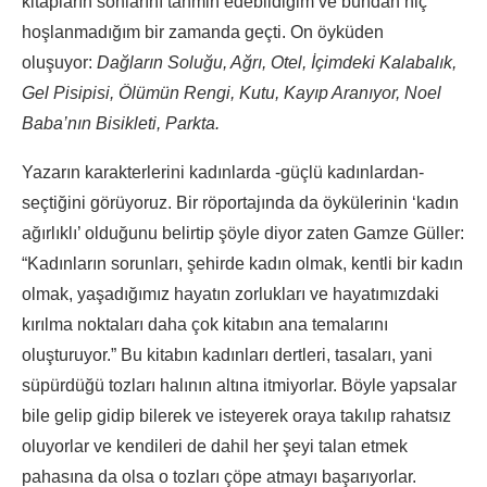
kitapların sonlarını tahmin edebildiğim ve bundan hiç
hoşlanmadığım bir zamanda geçti. On öyküden
oluşuyor:
Dağların Soluğu, Ağrı, Otel, İçimdeki Kalabalık,
Gel Pisipisi, Ölümün Rengi, Kutu, Kayıp Aranıyor, Noel
Baba’nın Bisikleti, Parkta.
Yazarın karakterlerini kadınlarda -güçlü kadınlardan-
seçtiğini görüyoruz. Bir röportajında da öykülerinin ‘kadın
ağırlıklı’ olduğunu belirtip şöyle diyor zaten Gamze Güller:
“Kadınların sorunları, şehirde kadın olmak, kentli bir kadın
olmak, yaşadığımız hayatın zorlukları ve hayatımızdaki
kırılma noktaları daha çok kitabın ana temalarını
oluşturuyor.” Bu kitabın kadınları dertleri, tasaları, yani
süpürdüğü tozları halının altına itmiyorlar. Böyle yapsalar
bile gelip gidip bilerek ve isteyerek oraya takılıp rahatsız
oluyorlar ve kendileri de dahil her şeyi talan etmek
pahasına da olsa o tozları çöpe atmayı başarıyorlar.