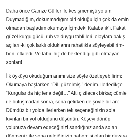
Daha önce Gamze Güller ile kesişmemişti yolum.
Duymadığım, dokunmadığım biri olduğu için çok da emin
olmadan başladım okumaya İçimdeki Kalabalık’ı. Fakat
güzel kurgu gücü, ruh ve duygu tahlilleri, olaylara bakış
açıları -ki çok farklı olduklarını rahatlıkla söyleyebilirim-
beni etkiledi. Ve tabii, hiç de beklendiği gibi olmayan
sonları!
İlk öyküyü okuduğum anımı size şöyle özetleyebilirim:
Okumaya başlarken “Dili güzelmiş.” dedim. İlerledikçe
“Kurgular da hiç fena değil…” Altı çizilecek birkaç cümle
ile buluşmadan sonra, sona gelirken de şöyle bir an:
Dümdüz bir yolda ilerlerken tek seçeneğinizin sola
kıvrılan bir yol olduğunu düşünün. Köşeyi dönüp
yolunuza devam edeceğinizi sandığınız anda solan
dönmeniz ile sona geldiğinizin habercisi olan bir duvara