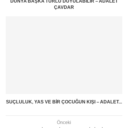
DÜNYA BAŞKA TÜRLÜ DUYULABILIR – ADALET
ÇAVDAR
SUÇLULUK, YAS VE BIR ÇOCUĞUN KIŞI – ADALET...
Önceki