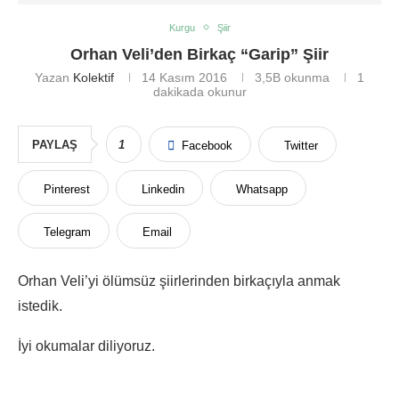
Kurgu
Şiir
Orhan Veli’den Birkaç “Garip” Şiir
Yazan
Kolektif
14 Kasım 2016
3,5B
okunma
1
dakikada okunur
PAYLAŞ
1
Facebook
Twitter
Pinterest
Linkedin
Whatsapp
Telegram
Email
Orhan Veli’yi ölümsüz şiirlerinden birkaçıyla anmak
istedik.
İyi okumalar diliyoruz.