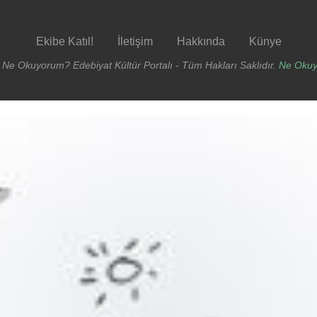
Ekibe Katıl!
İletişim
Hakkında
Künye
 Ne Okuyorum? Edebiyat Kültür Portalı - Tüm Hakları Saklıdır.
Ne Oku