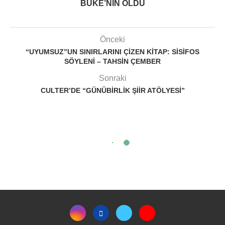
BÜKE’NIN OLDU
Önceki
“UYUMSUZ”UN SINIRLARINI ÇIZEN KITAP: SISIFOS
SÖYLENI – TAHSIN ÇEMBER
Sonraki
CULTER’DE “GÜNÜBIRLIK ŞIIR ATÖLYESI”