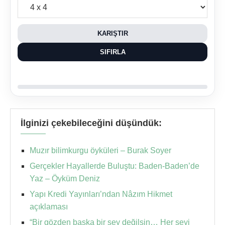
KARIŞTIR
SIFIRLA
İlginizi çekebileceğini düşündük:
Muzır bilimkurgu öyküleri – Burak Soyer
Gerçekler Hayallerde Buluştu: Baden-Baden’de
Yaz – Öyküm Deniz
Yapı Kredi Yayınları’ndan Nâzım Hikmet
açıklaması
“Bir gözden başka bir şey değilsin… Her şeyi