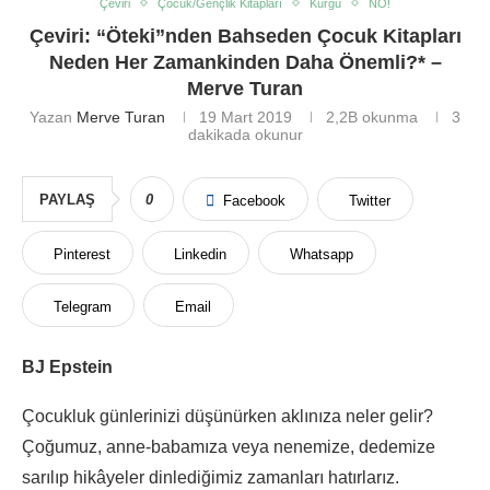
Çeviri
Çocuk/Gençlik Kitapları
Kurgu
NO!
Çeviri: “Öteki”nden Bahseden Çocuk Kitapları
Neden Her Zamankinden Daha Önemli?* –
Merve Turan
Yazan
Merve Turan
19 Mart 2019
2,2B
okunma
3
dakikada okunur
PAYLAŞ
0
Facebook
Twitter
Pinterest
Linkedin
Whatsapp
Telegram
Email
BJ Epstein
Çocukluk günlerinizi düşünürken aklınıza neler gelir?
Çoğumuz, anne-babamıza veya nenemize, dedemize
sarılıp hikâyeler dinlediğimiz zamanları hatırlarız.