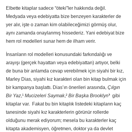
Elbette kitaplar sadece “öteki”ler hakkında değil.
Medyada veya edebiyatta bize benzeyen karakterler de
yer alır, işte o zaman kim olabileceğimizi görmüş olur,
aynı zamanda onaylanmış hissederiz. Yani edebiyat bize
hem rol modelleri sunar hem de ilham verir.
İnsanların rol modelleri konusundaki farkındalığı ve
arayışı (gerçek hayattan veya edebiyattan) artıyor, belki
de buna bir anlamda cevap verebilmek için siyahi bir kız,
Marley Dias, siyahi kız karakteri olan bin kitap bulmak için
bir kampanya başlattı. Dias’ın önerileri arasında,
Çılgın
Bir Yaz
,¹
Mucizeleri Saymak
,²
Bir Başka Brooklyn
³
gibi
kitaplar var.
Fakat bu bin kitaplık listedeki kitapların kaç
tanesinde siyahi kız karakterlerin görünür rollerde
olduğunu merak ediyorum; mesela bu karakterler kaç
kitapta akademisyen, öğretmen, doktor ya da devlet