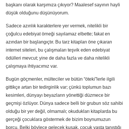
başkanı olarak karşımıza çıkıyor? Maalesef sayının hayli
düşük olduğunu düşünüyorum.
Sadece azınlık karakterlere yer vermek, nitelikli bir
çoğulcu edebiyat örneği sayılamaz elbette; fakat en
azından bir başlangıçtır. Bu tarz kitapları öne çıkaran
internet siteleri, bu çalışmaları teşvik eden edebiyat
ödülleri mevcut; yine de daha fazla ve daha nitelikli
çalışmaya ihtiyacımız var.
Bugün göçmenler, mülteciler ve bütün “öteki”lerle ilgili
gittikçe artan bir tedirginlik var; çünkü toplumun bazı
kesimleri, dünyayı beyazların yönettiği düzmece bir
geçmişi özlüyor. Dünya sadece belli bir grubun söz sahibi
olduğu bir yer değil, olmamalı; okudukları kitaplarda bu
gerçeği çocuklara göstermek de bizim boynumuzun
borcu. Belki böylece gelecek kuşak, çocuk yaşta tanıştığı