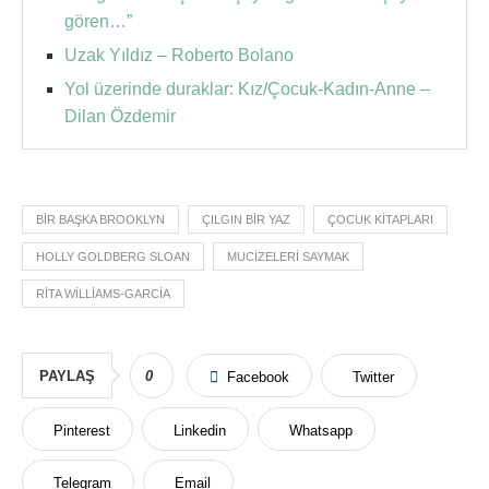
gören…”
Uzak Yıldız – Roberto Bolano
Yol üzerinde duraklar: Kız/Çocuk-Kadın-Anne –
Dilan Özdemir
BIR BAŞKA BROOKLYN
ÇILGIN BIR YAZ
ÇOCUK KITAPLARI
HOLLY GOLDBERG SLOAN
MUCIZELERI SAYMAK
RITA WILLIAMS-GARCIA
PAYLAŞ
0
Facebook
Twitter
Pinterest
Linkedin
Whatsapp
Telegram
Email