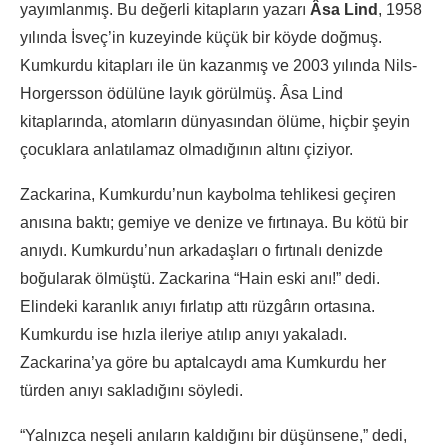
yayımlanmış. Bu değerli kitapların yazarı
Âsa Lind
, 1958
yılında İsveç’in kuzeyinde küçük bir köyde doğmuş.
Kumkurdu kitapları ile ün kazanmış ve 2003 yılında Nils-
Horgersson ödülüne layık görülmüş. Âsa Lind
kitaplarında, atomların dünyasından ölüme, hiçbir şeyin
çocuklara anlatılamaz olmadığının altını çiziyor.
Zackarina, Kumkurdu’nun kaybolma tehlikesi geçiren
anısına baktı; gemiye ve denize ve fırtınaya. Bu kötü bir
anıydı. Kumkurdu’nun arkadaşları o fırtınalı denizde
boğularak ölmüştü. Zackarina “Hain eski anı!” dedi.
Elindeki karanlık anıyı fırlatıp attı rüzgârın ortasına.
Kumkurdu ise hızla ileriye atılıp anıyı yakaladı.
Zackarina’ya göre bu aptalcaydı ama Kumkurdu her
türden anıyı sakladığını söyledi.
“Yalnızca neşeli anıların kaldığını bir düşünsene,” dedi,