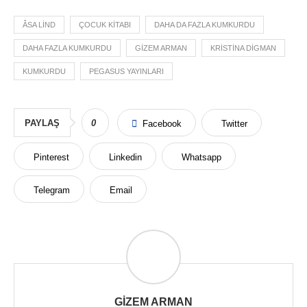
ÂSA LIND
ÇOCUK KITABI
DAHA DA FAZLA KUMKURDU
DAHA FAZLA KUMKURDU
GIZEM ARMAN
KRISTINA DIGMAN
KUMKURDU
PEGASUS YAYINLARI
PAYLAŞ
0
Facebook
Twitter
Pinterest
Linkedin
Whatsapp
Telegram
Email
GIZEM ARMAN