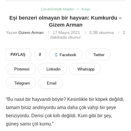
Çocuk/Gençlik Kitapları
Kurgu
Eşi benzeri olmayan bir hayvan: Kumkurdu –
Gizem Arman
Yazan
Gizem Arman
17 Mayıs 2021
3,3B
okunma
2
dakikada okunur
PAYLAŞ
0
Facebook
Twitter
Pinterest
Linkedin
Whatsapp
Telegram
Email
“Bu nasıl bir hayvandı böyle? Kesinlikle bir köpek değildi,
tamam biraz andırıyordu ama daha çok vahşi bir şeye
benziyordu. Derisi çok kıllı değildi. Kum gibi bir şey,
güneş sarısı çöl kumu.”