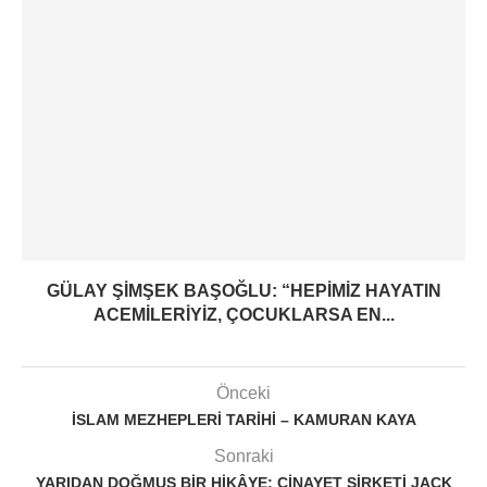
GÜLAY ŞIMŞEK BAŞOĞLU: “HEPIMIZ HAYATIN
ACEMILERIYIZ, ÇOCUKLARSA EN...
Önceki
İSLAM MEZHEPLERI TARIHI – KAMURAN KAYA
Sonraki
YARIDAN DOĞMUŞ BIR HIKÂYE: CINAYET ŞIRKETI JACK