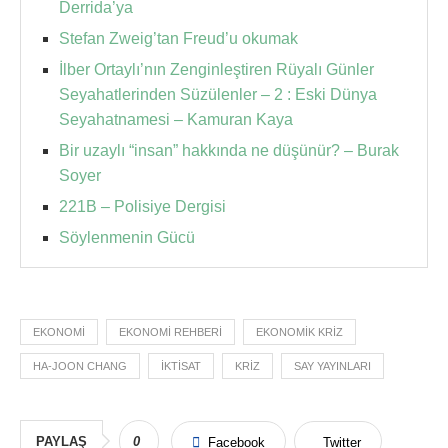
Derrida’ya
Stefan Zweig’tan Freud’u okumak
İlber Ortaylı’nın Zenginleştiren Rüyalı Günler
Seyahatlerinden Süzülenler – 2 : Eski Dünya
Seyahatnamesi – Kamuran Kaya
Bir uzaylı “insan” hakkında ne düşünür? – Burak
Soyer
221B – Polisiye Dergisi
Söylenmenin Gücü
EKONOMI
EKONOMI REHBERI
EKONOMIK KRIZ
HA-JOON CHANG
IKTISAT
KRIZ
SAY YAYINLARI
PAYLAŞ
0
Facebook
Twitter