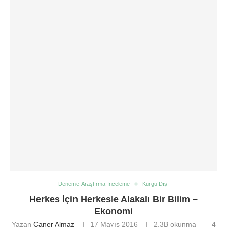
Deneme-Araştırma-İnceleme
Kurgu Dışı
Herkes İçin Herkesle Alakalı Bir Bilim –
Ekonomi
Yazan
Caner Almaz
17 Mayıs 2016
2,3B
okunma
4