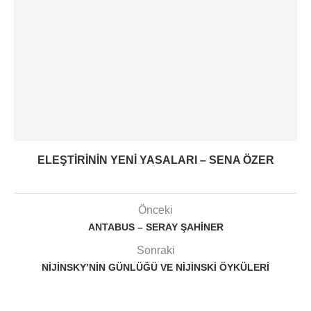
ELEŞTIRININ YENI YASALARI – SENA ÖZER
Önceki
ANTABUS – SERAY ŞAHINER
Sonraki
NIJINSKY’NIN GÜNLÜĞÜ VE NIJINSKI ÖYKÜLERI