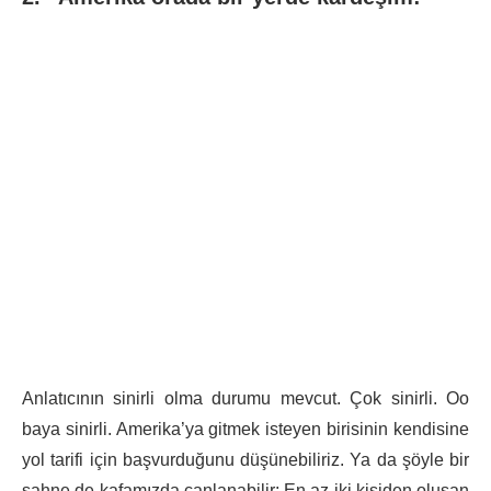
Anlatıcının sinirli olma durumu mevcut. Çok sinirli. Oo
baya sinirli. Amerika’ya gitmek isteyen birisinin kendisine
yol tarifi için başvurduğunu düşünebiliriz. Ya da şöyle bir
sahne de kafamızda canlanabilir: En az iki kişiden oluşan