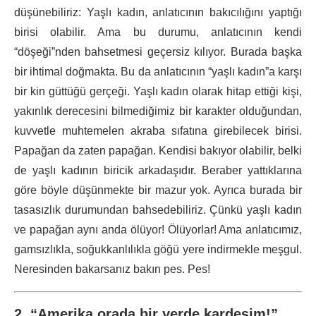
düşünebiliriz: Yaşlı kadın, anlatıcının bakıcılığını yaptığı
birisi olabilir. Ama bu durumu, anlatıcının kendi
“döşeği”nden bahsetmesi geçersiz kılıyor. Burada başka
bir ihtimal doğmakta. Bu da anlatıcının “yaşlı kadın”a karşı
bir kin güttüğü gerçeği. Yaşlı kadın olarak hitap ettiği kişi,
yakınlık derecesini bilmediğimiz bir karakter olduğundan,
kuvvetle muhtemelen akraba sıfatına girebilecek birisi.
Papağan da zaten papağan. Kendisi bakıyor olabilir, belki
de yaşlı kadının biricik arkadaşıdır. Beraber yattıklarına
göre böyle düşünmekte bir mazur yok. Ayrıca burada bir
tasasızlık durumundan bahsedebiliriz. Çünkü yaşlı kadın
ve papağan aynı anda ölüyor! Ölüyorlar! Ama anlatıcımız,
gamsızlıkla, soğukkanlılıkla göğü yere indirmekle meşgul.
Neresinden bakarsanız bakın pes. Pes!
2. “Amerika orada bir yerde kardeşim!”