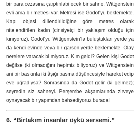
bir para cezasına çarptırılabilecek bir sahne. Wittgenstein
evli ama bir metresi var. Metresi ise Godot’yu beklemekte.
Kapı objesi dillendirildiğine göre metres olarak
nitelendirilen kadın (cinsiyetçi bir yaklaşım olduğu için
kınıyoruz), Godot’yu Wittgenstein’la buluştukları yerde ya
da kendi evinde veya bir garsoniyerde beklemekte. Olay
nerelere varacak bilmiyoruz. Kim geldi? Gelen kişi Godot
değilse (ki olmadığını hepimiz biliyoruz) ve Wittgenstein
ani bir baskınla iki âşığı basma düşüncesiyle hareket edip
eve uğradıysa? Sonrasında da Godot gelir (ki gelmez);
seyredin siz sahneyi. Perşembe akşamlarında zirveye
oynayacak bir yapımdan bahsediyoruz burada!
6. “Birtakım insanlar öykü sersemi.”