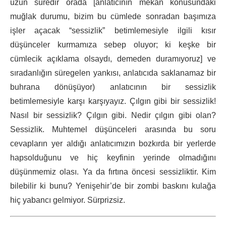
uzun süredir orada [anlatıcının mekân konusundaki
muğlak durumu, bizim bu cümlede sonradan başımıza
işler açacak “sessizlik” betimlemesiyle ilgili kısır
düşünceler kurmamıza sebep oluyor; ki keşke bir
cümlecik açıklama olsaydı, demeden duramıyoruz] ve
sıradanlığın süregelen yankısı, anlatıcıda saklanamaz bir
buhrana dönüşüyor) anlatıcının bir sessizlik
betimlemesiyle karşı karşıyayız. Çılgın gibi bir sessizlik!
Nasıl bir sessizlik? Çılgın gibi. Nedir çılgın gibi olan?
Sessizlik. Muhtemel düşünceleri arasında bu soru
cevapların yer aldığı anlatıcımızın bozkırda bir yerlerde
hapsolduğunu ve hiç keyfinin yerinde olmadığını
düşünmemiz olası. Ya da fırtına öncesi sessizliktir. Kim
bilebilir ki bunu? Yenişehir’de bir zombi baskını kulağa
hiç yabancı gelmiyor. Sürprizsiz.