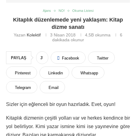
Ajans
NO!
Okuma Listesi
Kitaplık düzenlemede yeni yaklaşım: Kitap
dizme sanatı
Yazan
Kolektif
3 Nisan 2018
4,5B
okunma
6
dakikada okunur
PAYLAŞ
3
Facebook
Twitter
Pinterest
Linkedin
Whatsapp
Telegram
Email
Sizler için eğlenceli bir oyun hazırladık. Evet, oyun!
Kitaplık dizmenin çeşitli yolları var ve herkes kendince bir
yol belirliyor. Kimi yazar ismine kimi ise yayınevine göre
diziyor. Bazıları ise karmakarışık diziyorlar.