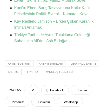
Evren “tekinsiz”, biz “yalnız” – Burak Soyer
Kant’ın Ebedi Barış Tasavvuruna Katkı: Kant
Felsefesinin Politik Evreni – Kamuran Kaya
Kay Redfield Jamison – Erken Çöken Karanlık:
İntiharı Anlamak
Türkiye Tarihinde Aydın Tutuklama Geleneği –
Sabahattin Ali’den Aslı Erdoğan’a
AHMET BOZKURT
AYRINTI YAYINLARI
JEAN PAUL SARTRE
SARTRE
TIYATRO
VAROLUŞ FELSEFESI
PAYLAŞ
2
Facebook
Twitter
Pinterest
Linkedin
Whatsapp