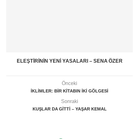
ELEŞTIRININ YENI YASALARI – SENA ÖZER
Önceki
İKLIMLER: BIR KITABIN İKI GÖLGESI
Sonraki
KUŞLAR DA GITTI – YAŞAR KEMAL