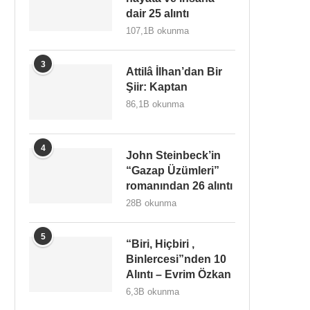
dair 25 alıntı
107,1B okunma
3
Attilâ İlhan’dan Bir
Şiir: Kaptan
86,1B okunma
4
John Steinbeck’in
“Gazap Üzümleri”
romanından 26 alıntı
28B okunma
5
“Biri, Hiçbiri ,
Binlercesi”nden 10
Alıntı – Evrim Özkan
6,3B okunma