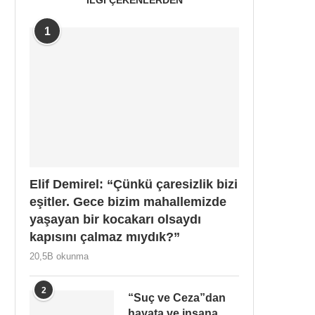
1
Elif Demirel: “Çünkü çaresizlik bizi
eşitler. Gece bizim mahallemizde
yaşayan bir kocakarı olsaydı
kapısını çalmaz mıydık?”
20,5B okunma
2
“Suç ve Ceza”dan
hayata ve insana