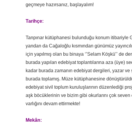
geçmeye
hazırsanız, başlayalım!
Tarihçe:
Tanpınar kütüphanesi bulunduğu konum itibariyle Gü
yandan da Cağaloğlu kısmından günümüz y
ayıncıl
için yapılmış olan bu binaya ‘’Selam Köşkü’’
de de
burada yapılan edebiyat toplantı
larına aza (üye) s
kadar burada zamanın edebiyat dergiler
i, yazar ve 
burada
toplamış
. Müze kütüphanesine dönüştürüldüğ
edebiyat sivil toplum kuruluşlarının düzenlediği pr
aşk böcüklerinin ve bizim gibi okurlarını çok seven 
varlığını
devam ettirmekte!
Mekân: