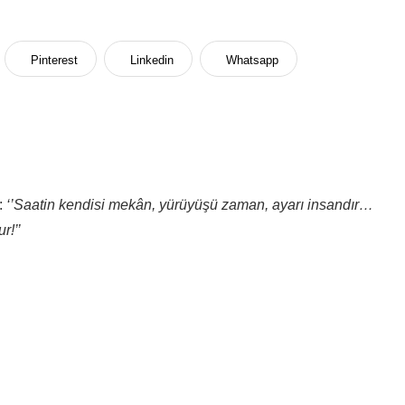
Pinterest
Linkedin
Whatsapp
:
‘
’Saatin kendisi mekân, yürüyüşü zaman, ayarı insandır…
r!’’