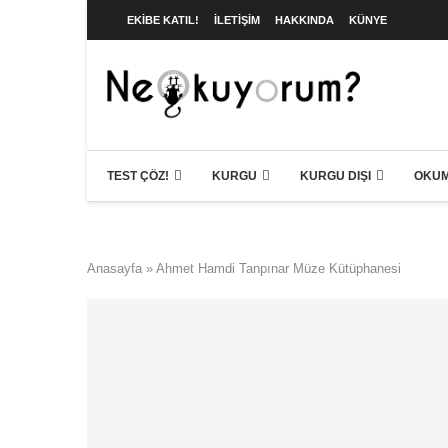
EKIBE KATIL!
İLETIŞIM
HAKKINDA
KÜNYE
TEST ÇÖZ!
KURGU
KURGU DIŞI
OKUM
Anasayfa
»
Ahmet Hamdi Tanpınar Müze Kütüphanesi