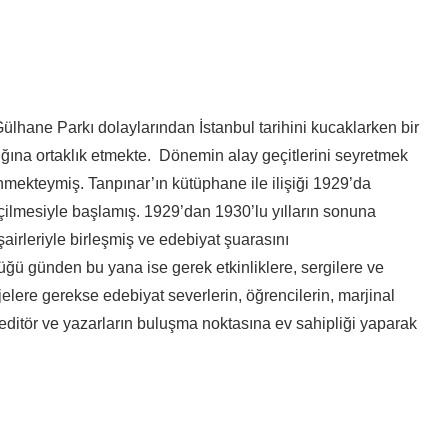
lhane Parkı dolaylarından İstanbul tarihini kucaklarken bir
ığına ortaklık etmekte
. Dönemin alay geçitlerini seyretmek
nmekteymiş
. Tanpınar
’ın kütüphane ile ilişiği 1929’
da
eçilmesiyle başlamış
. 1929’dan 1930’lu yılların sonuna
şairleriyle birleşmiş
ve
edebiyat şuarasını
ü günden bu yana ise gerek etkinliklere, sergilere ve
ojelere gerekse edebiyat severlerin
, öğrencilerin, marjinal
editör ve yazarların
buluşma noktasına ev sahipliği yaparak