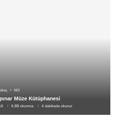
bikeç
NO!
pınar Müze Kütüphanesi
16
6,8B
okunma
4 dakikada okunur