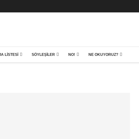
A LISTESI
SÖYLEŞILER
NO!
NE OKUYORUZ?