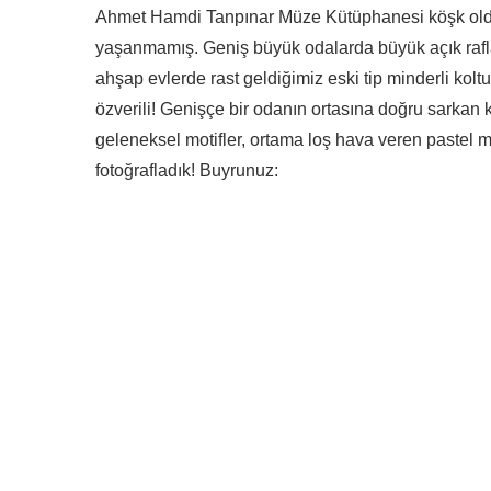
Ahmet Hamdi Tanpınar Müze Kütüphanesi köşk olduğu 
yaşanmamış. Geniş büyük odalarda büyük açık rafla
ahşap evlerde rast geldiğim
iz eski tip minderli ko
özverili! Genişçe bir odanın ortasına doğru sarkan 
geleneksel motifler, ortama loş hava veren pastel mo
fotoğrafladık! Buyrunuz: