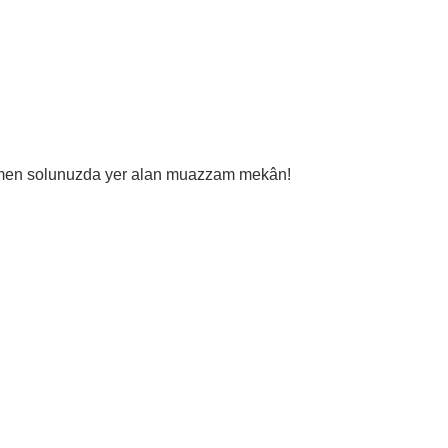
men s
olunuzda yer alan muazzam mekân!