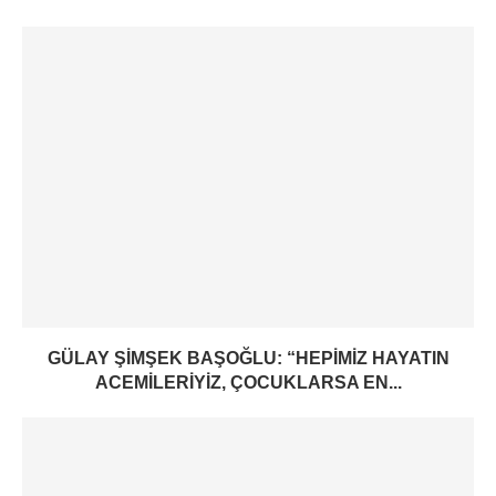
GÜLAY ŞIMŞEK BAŞOĞLU: “HEPIMIZ HAYATIN
ACEMILERIYIZ, ÇOCUKLARSA EN...