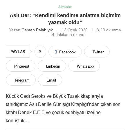
Söyleşiler
Aslı Der: “Kendimi kendime anlatma biçimim
yazmak oldu”
Yazan
Osman Palabıyık
13 Ocak 2020
3,2B
okunma
4 dakikada okunur
PAYLAŞ
0
Facebook
Twitter
Pinterest
Linkedin
Whatsapp
Telegram
Email
Küçük Cadı Şeroks ve Büyük Tuzak kitaplarıyla
tanıdığımız Aslı Der ile Günışığı Kitaplığı’ndan çıkan son
kitabı Denek E.E.E ve çocuk edebiyatı üzerine
konuştuk…