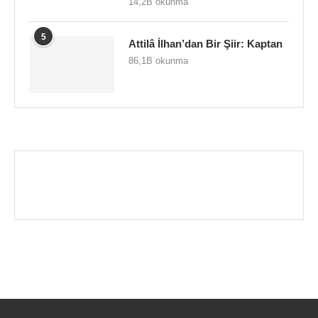
14,2B okunma
5
Attilâ İlhan’dan Bir Şiir: Kaptan
86,1B okunma