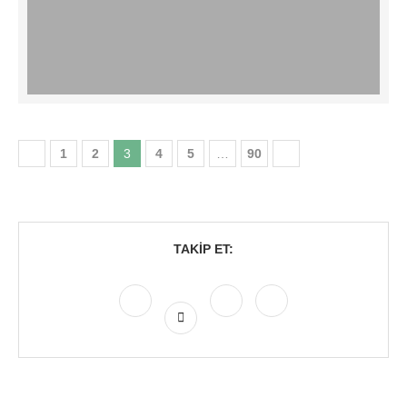
1
2
3
4
5
…
90
TAKIP ET: