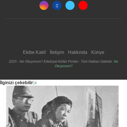
Ekibe Katıl!
İletişim
Hakkında
Künye
2025 - Ne Okuyorum? Edebiyat Kültür Portalı - Tüm Hakları Saklıdır.
Ne
Okuyorum?
İlginizi çekebilir:
x