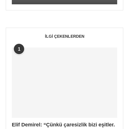
İLGI ÇEKENLERDEN
1
Elif Demirel: “Çünkü çaresizlik bizi eşitler.