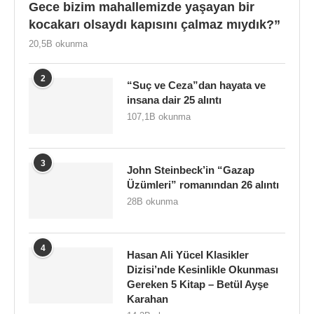
Gece bizim mahallemizde yaşayan bir
kocakarı olsaydı kapısını çalmaz mıydık?”
20,5B okunma
2
“Suç ve Ceza”dan hayata ve
insana dair 25 alıntı
107,1B okunma
3
John Steinbeck’in “Gazap
Üzümleri” romanından 26 alıntı
28B okunma
4
Hasan Ali Yücel Klasikler
Dizisi’nde Kesinlikle Okunması
Gereken 5 Kitap – Betül Ayşe
Karahan