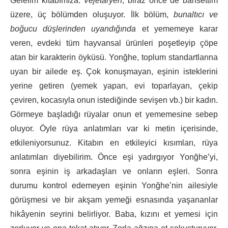
Gelelim kitabımıza.
Vejetaryen
, biraz önce de bahsettim
üzere, üç bölümden oluşuyor. İlk bölüm,
bunaltıcı ve
boğucu düşlerinden uyandığında
et yememeye karar
veren, evdeki tüm hayvansal ürünleri poşetleyip çöpe
atan bir karakterin öyküsü. Yonğhe, toplum standartlarına
uyan bir ailede eş. Çok konuşmayan, eşinin isteklerini
yerine getiren (yemek yapan, evi toparlayan, çekip
çeviren, kocasıyla onun istediğinde sevişen vb.) bir kadın.
Görmeye başladığı rüyalar onun et yememesine sebep
oluyor. Öyle rüya anlatımları var ki metin içerisinde,
etkileniyorsunuz. Kitabın en etkileyici kısımları, rüya
anlatımları diyebilirim. Önce eşi yadırgıyor Yonğhe’yi,
sonra eşinin iş arkadaşları ve onların eşleri. Sonra
durumu kontrol edemeyen eşinin Yonğhe’nin ailesiyle
görüşmesi ve bir akşam yemeği esnasında yaşananlar
hikâyenin seyrini belirliyor. Baba, kızını et yemesi için