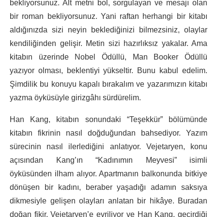
bekliyorsunuz. Alt metni bol, sorgulayan ve mesajı olan
bir roman bekliyorsunuz. Yani raftan herhangi bir kitabı
aldığınızda sizi neyin beklediğinizi bilmezsiniz, olaylar
kendiliğinden gelişir. Metin sizi hazırlıksız yakalar. Ama
kitabın üzerinde Nobel Ödüllü, Man Booker Ödüllü
yazıyor olması, beklentiyi yükseltir. Bunu kabul edelim.
Şimdilik bu konuyu kapalı bırakalım ve yazarımızın kitabı
yazma öyküsüyle girizgâhı sürdürelim.
Han Kang, kitabın sonundaki “Teşekkür” bölümünde
kitabın fikrinin nasıl doğduğundan bahsediyor. Yazım
sürecinin nasıl ilerlediğini anlatıyor. Vejetaryen, konu
açısından Kang’ın “Kadınımın Meyvesi” isimli
öyküsünden ilham alıyor. Apartmanın balkonunda bitkiye
dönüşen bir kadını, beraber yaşadığı adamın saksıya
dikmesiyle gelişen olayları anlatan bir hikâye. Buradan
doğan fikir, Vejetaryen’e evriliyor ve Han Kang, geçirdiği