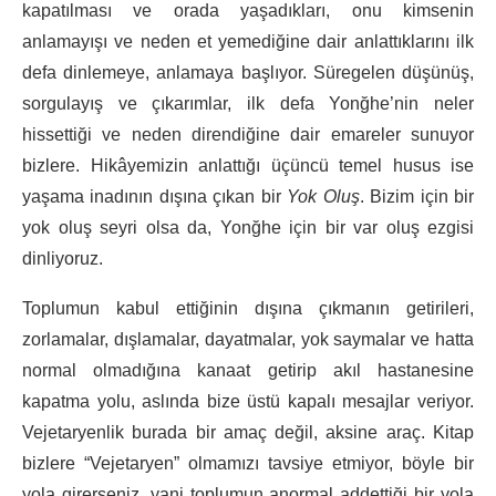
kapatılması ve orada yaşadıkları, onu kimsenin
anlamayışı ve neden et yemediğine dair anlattıklarını ilk
defa dinlemeye, anlamaya başlıyor. Süregelen düşünüş,
sorgulayış ve çıkarımlar, ilk defa Yonğhe’nin neler
hissettiği ve neden direndiğine dair emareler sunuyor
bizlere. Hikâyemizin anlattığı üçüncü temel husus ise
yaşama inadının dışına çıkan bir
Yok Oluş
. Bizim için bir
yok oluş seyri olsa da, Yonğhe için bir var oluş ezgisi
dinliyoruz.
Toplumun kabul ettiğinin dışına çıkmanın getirileri,
zorlamalar, dışlamalar, dayatmalar, yok saymalar ve hatta
normal olmadığına kanaat getirip akıl hastanesine
kapatma yolu, aslında bize üstü kapalı mesajlar veriyor.
Vejetaryenlik burada bir amaç değil, aksine araç. Kitap
bizlere “Vejetaryen” olmamızı tavsiye etmiyor, böyle bir
yola girerseniz, yani toplumun anormal addettiği bir yola