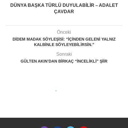
DÜNYA BAŞKA TÜRLÜ DUYULABILIR – ADALET
ÇAVDAR
Önceki
DIDEM MADAK SÖYLEŞISI: “İÇINDEN GELENI YALNIZ
KALBINLE SÖYLEYEBILIRSIN.”
Sonraki
GÜLTEN AKIN’DAN BIRKAÇ “İNCELIKLI” ŞIIR