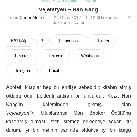
Kurgu
Öne Çıkanlar
Roman
Vejetaryen – Han Kang
Yazan
Caner Almaz
23 Ocak 2017
12,3B
okunma
4
dakikada okunur
PAYLAŞ
4
Facebook
Twitter
Pinterest
Linkedin
Whatsapp
Telegram
Email
Apoletli kitaplar hep bir endişe sebebidir; kitabın almış
olduğu ödül beklenti arttıran bir unsurdur. Keza Han
Kang’ın kaleminden çıkmış olan
Vejetaryen’in
Uluslararası Man Booker Ödülü’nü
kazanmış olması, ister istemez beklentiye sokan bir
durum. İyi bir metinin yanında oldukça iyi bir kurgu