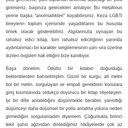
girerseniz, başınıza gelecekleri anlatıyor. Bu metaforun
yerine başka “anormallikleri” koyabilirsiniz. Keza LGBTi
bireylerin toplum içerisinde yaşadıklarını bu hususta
örnek olarak gösterebiliriz. Algılarınızla oynayan bu
rahatsız edici kitap, tüm rahatsız ediciliğinin yanında
aydınlanmacı bir karakter sergilemesinin yanı sıra üzerine
dizilen övgüleri hak ettiğini bize kanıtlıyor.
Başa dönelim. Ödüllü bir kitabın doğurduğu
beklentilerden bahsetmiştim. Güzel bir kurgu, alt metni
bol bir metin, sorgulayan ve empati gerektiren konulara
giriş kısımlarında oldukça doyurucu bir kitap
Vejetaryen
.
İyi bir dille anlatıldığını düşünmekle beraber, yansıttığı
düşünceyi daha düşünsel bir yolla anlatma yoluna neden
girmediğini sorgulamadım diyemem. Çoğunlukla birinci
tekil şahıs ağzından dinlediğimiz hikâyelerde çok az