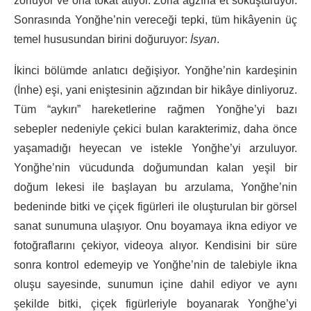
zorluyor ve ona tokat atıyor. Zorla ağzına et sokuşturuyor.
Sonrasında Yonğhe’nin vereceği tepki, tüm hikâyenin üç
temel hususundan birini doğuruyor:
İsyan
.
İkinci bölümde anlatıcı değişiyor. Yonğhe’nin kardeşinin
(İnhe) eşi, yani eniştesinin ağzından bir hikâye dinliyoruz.
Tüm “aykırı” hareketlerine rağmen Yonğhe’yi bazı
sebepler nedeniyle çekici bulan karakterimiz, daha önce
yaşamadığı heyecan ve istekle Yonğhe’yi arzuluyor.
Yonğhe’nin vücudunda doğumundan kalan yeşil bir
doğum lekesi ile başlayan bu arzulama, Yonğhe’nin
bedeninde bitki ve çiçek figürleri ile oluşturulan bir görsel
sanat sunumuna ulaşıyor. Onu boyamaya ikna ediyor ve
fotoğraflarını çekiyor, videoya alıyor. Kendisini bir süre
sonra kontrol edemeyip ve Yonğhe’nin de talebiyle ikna
oluşu sayesinde, sunumun içine dahil ediyor ve aynı
şekilde bitki, çiçek figürleriyle boyanarak Yonğhe’yi