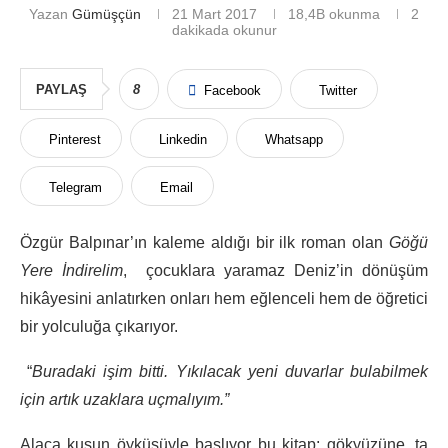
Yazan
Gümüşçün
21 Mart 2017
18,4B
okunma
2
dakikada okunur
PAYLAŞ
8
Facebook
Twitter
Pinterest
Linkedin
Whatsapp
Telegram
Email
Özgür Balpınar’ın kaleme aldığı bir ilk roman olan
Göğü
Yere İndirelim
, çocuklara yaramaz Deniz’in dönüşüm
hikâyesini anlatırken onları hem eğlenceli hem de öğretici
bir yolculuğa çıkarıyor.
“
Buradaki işim bitti. Yıkılacak yeni duvarlar bulabilmek
için artık uzaklara uçmalıyım.”
Alaca kuşun öyküsüyle başlıyor bu kitap; gökyüzüne, ta