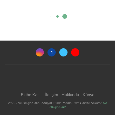
Ekibe Katıl!
İletişim
Hakkında
Künye
2025 - Ne Okuyorum? Edebiyat Kültür Portalı - Tüm Hakları Saklıdır.
Ne
Okuyorum?