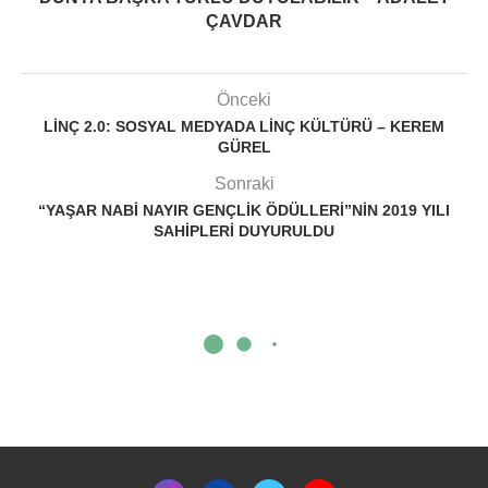
ÇAVDAR
Önceki
LİNÇ 2.0: SOSYAL MEDYADA LINÇ KÜLTÜRÜ – KEREM
GÜREL
Sonraki
“YAŞAR NABI NAYIR GENÇLIK ÖDÜLLERI”NIN 2019 YILI
SAHIPLERI DUYURULDU