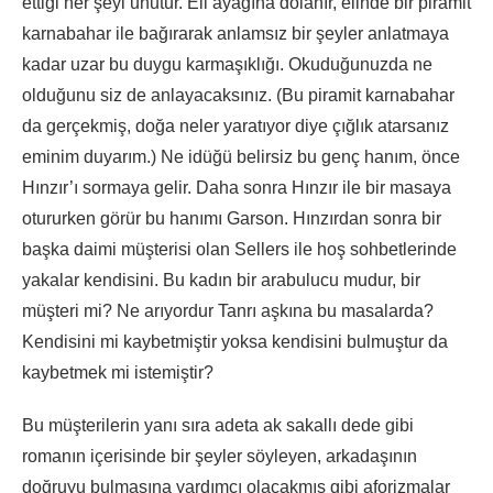
ettiği her şeyi unutur. Eli ayağına dolanır, elinde bir piramit
karnabahar ile bağırarak anlamsız bir şeyler anlatmaya
kadar uzar bu duygu karmaşıklığı. Okuduğunuzda ne
olduğunu siz de anlayacaksınız. (Bu piramit karnabahar
da gerçekmiş, doğa neler yaratıyor diye çığlık atarsanız
eminim duyarım.) Ne idüğü belirsiz bu genç hanım, önce
Hınzır’ı sormaya gelir. Daha sonra Hınzır ile bir masaya
otururken görür bu hanımı Garson. Hınzırdan sonra bir
başka daimi müşterisi olan Sellers ile hoş sohbetlerinde
yakalar kendisini. Bu kadın bir arabulucu mudur, bir
müşteri mi? Ne arıyordur Tanrı aşkına bu masalarda?
Kendisini mi kaybetmiştir yoksa kendisini bulmuştur da
kaybetmek mi istemiştir?
Bu müşterilerin yanı sıra adeta ak sakallı dede gibi
romanın içerisinde bir şeyler söyleyen, arkadaşının
doğruyu bulmasına yardımcı olacakmış gibi aforizmalar