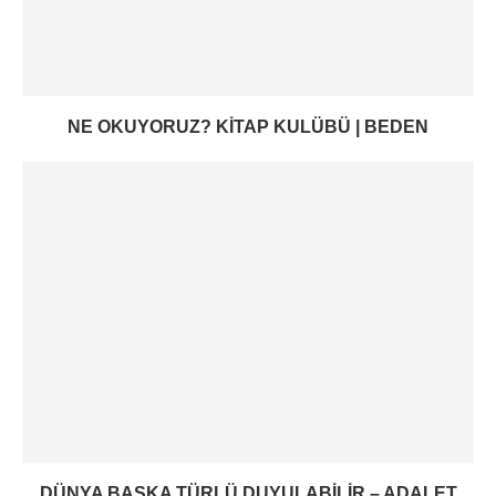
NE OKUYORUZ? KITAP KULÜBÜ | BEDEN
DÜNYA BAŞKA TÜRLÜ DUYULABILIR – ADALET