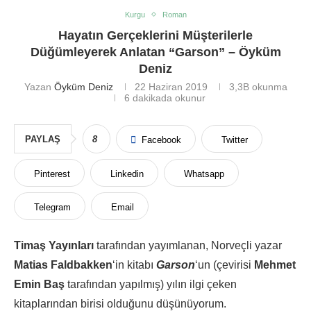
Kurgu
Roman
Hayatın Gerçeklerini Müşterilerle
Düğümleyerek Anlatan “Garson” – Öyküm
Deniz
Yazan
Öyküm Deniz
22 Haziran 2019
3,3B
okunma
6 dakikada okunur
PAYLAŞ
8
Facebook
Twitter
Pinterest
Linkedin
Whatsapp
Telegram
Email
Timaş Yayınları
tarafından yayımlanan, Norveçli yazar
Matias Faldbakken
‘in kitabı
Garson
‘un (çevirisi
Mehmet
Emin Baş
tarafından yapılmış) yılın ilgi çeken
kitaplarından birisi olduğunu düşünüyorum.