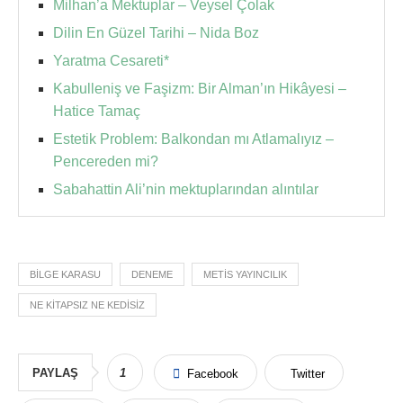
Milhan’a Mektuplar – Veysel Çolak
Dilin En Güzel Tarihi – Nida Boz
Yaratma Cesareti*
Kabulleniş ve Faşizm: Bir Alman’ın Hikâyesi –
Hatice Tamaç
Estetik Problem: Balkondan mı Atlamalıyız –
Pencereden mi?
Sabahattin Ali’nin mektuplarından alıntılar
BILGE KARASU
DENEME
METIS YAYINCILIK
NE KITAPSIZ NE KEDISIZ
PAYLAŞ
1
Facebook
Twitter