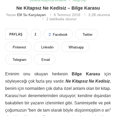
Deneme-Araştırma-İnceleme
Kurgu Dışı
Ne Kitapsız Ne Kedisiz – Bilge Karasu
Yazan
Elif Su Karşılayan
6 Temmuz 2018
3,2B
okunma
2 dakikada okunur
PAYLAŞ
1
Facebook
Twitter
Pinterest
Linkedin
Whatsapp
Telegram
Email
Eminim onu okuyan herkesin
Bilge Karasu
için
söyleyeceği çok fazla şey vardır.
Ne Kitapsız Ne Kedisiz
,
benim için normalden çok daha özel anlamı olan bir kitap.
Karasu’nun denemelerinden oluşuyor; kendine dışarıdan
bakabilen bir yazarın izlenimleri gibi. Samimiyetle ve pek
çoğumuzun “ben de tam olarak böyle düşünmüştüm o an”