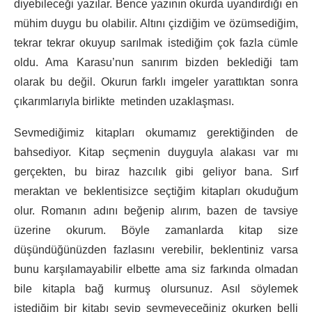
diyebileceği yazılar. Bence yazının okurda uyandırdığı en
mühim duygu bu olabilir. Altını çizdiğim ve özümsediğim,
tekrar tekrar okuyup sarılmak istediğim çok fazla cümle
oldu. Ama Karasu’nun sanırım bizden beklediği tam
olarak bu değil. Okurun farklı imgeler yarattıktan sonra
çıkarımlarıyla birlikte metinden uzaklaşması.
Sevmediğimiz kitapları okumamız gerektiğinden de
bahsediyor. Kitap seçmenin duyguyla alakası var mı
gerçekten, bu biraz hazcılık gibi geliyor bana. Sırf
meraktan ve beklentisizce seçtiğim kitapları okuduğum
olur. Romanın adını beğenip alırım, bazen de tavsiye
üzerine okurum. Böyle zamanlarda kitap size
düşündüğünüzden fazlasını verebilir, beklentiniz varsa
bunu karşılamayabilir elbette ama siz farkında olmadan
bile kitapla bağ kurmuş olursunuz. Asıl söylemek
istediğim bir kitabı sevip sevmeyeceğiniz okurken belli