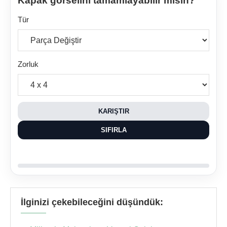
Kapak görselini tamamlayabilir misin?
Tür
Zorluk
KARIŞTIR
SIFIRLA
İlginizi çekebileceğini düşündük: