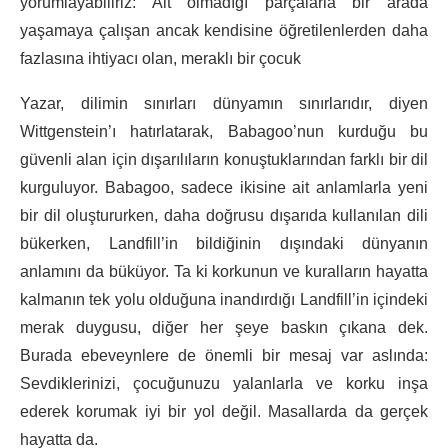
yorumlayabiliriz: Ait olmadığı parçalarla bir arada
yaşamaya çalışan ancak kendisine öğretilenlerden daha
fazlasına ihtiyacı olan, meraklı bir çocuk
Yazar, dilimin sınırları dünyamın sınırlarıdır, diyen
Wittgenstein’ı hatırlatarak, Babagoo’nun kurduğu bu
güvenli alan için dışarılıların konuştuklarından farklı bir dil
kurguluyor. Babagoo, sadece ikisine ait anlamlarla yeni
bir dil oluştururken, daha doğrusu dışarıda kullanılan dili
bükerken, Landfill’in bildiğinin dışındaki dünyanın
anlamını da büküyor. Ta ki korkunun ve kuralların hayatta
kalmanın tek yolu olduğuna inandırdığı Landfill’in içindeki
merak duygusu, diğer her şeye baskın çıkana dek.
Burada ebeveynlere de önemli bir mesaj var aslında:
Sevdiklerinizi, çocuğunuzu yalanlarla ve korku inşa
ederek korumak iyi bir yol değil. Masallarda da gerçek
hayatta da.