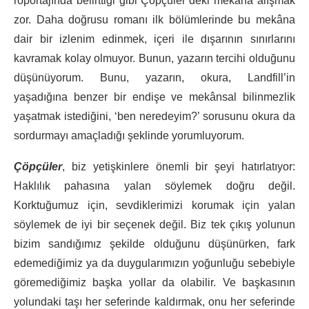
röportajında belirttiği gibi Çöpçüler’deki mekâna alışmak
zor. Daha doğrusu romanı ilk bölümlerinde bu mekâna
dair bir izlenim edinmek, içeri ile dışarının sınırlarını
kavramak kolay olmuyor. Bunun, yazarın tercihi olduğunu
düşünüyorum. Bunu, yazarın, okura, Landfill’in
yaşadığına benzer bir endişe ve mekânsal bilinmezlik
yaşatmak istediğini, ‘ben neredeyim?’ sorusunu okura da
sordurmayı amaçladığı şeklinde yorumluyorum.
Çöpçüler
, biz yetişkinlere önemli bir şeyi hatırlatıyor:
Haklılık pahasına yalan söylemek doğru değil.
Korktuğumuz için, sevdiklerimizi korumak için yalan
söylemek de iyi bir seçenek değil. Biz tek çıkış yolunun
bizim sandığımız şekilde olduğunu düşünürken, fark
edemediğimiz ya da duygularımızın yoğunluğu sebebiyle
göremediğimiz başka yollar da olabilir. Ve başkasının
yolundaki taşı her seferinde kaldırmak, onu her seferinde