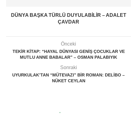
DÜNYA BAŞKA TÜRLÜ DUYULABILIR – ADALET
ÇAVDAR
Önceki
TEKIR KITAP: “HAYAL DÜNYASI GENIŞ ÇOCUKLAR VE
MUTLU ANNE BABALAR” – OSMAN PALABIYIK
Sonraki
UYURKULAK’TAN “MÜTEVAZI” BIR ROMAN: DELIBO –
NÜKET CEYLAN