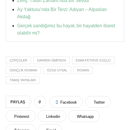
Zeliş: Tütün Zamanı’nda Bir Sevda
Ay Yaktusu’nda Bir Terzi: Adıyan – Alpaslan
Akdağ
Gerçek sandığımız bu hayat, bir hayalden ibaret
olabilir mi?
ÇÖPÇÜLER
DARREN SIMPSON
ESMA FETHIYE GÜÇLÜ
GENÇLIK ROMANI
ÖZGE UYSAL
ROMAN
TIMAŞ YAYINLARI
PAYLAŞ
0
Facebook
Twitter
Pinterest
Linkedin
Whatsapp