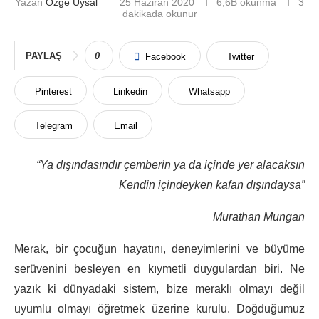
Yazan
Özge Uysal
25 Haziran 2020
6,6B
okunma
3
dakikada okunur
PAYLAŞ
0
Facebook
Twitter
Pinterest
Linkedin
Whatsapp
Telegram
Email
“Ya dışındasındır çemberin ya da içinde yer alacaksın
Kendin içindeyken kafan dışındaysa”
Murathan Mungan
Merak, bir çocuğun hayatını, deneyimlerini ve büyüme
serüvenini besleyen en kıymetli duygulardan biri. Ne
yazık ki dünyadaki sistem, bize meraklı olmayı değil
uyumlu olmayı öğretmek üzerine kurulu. Doğduğumuz