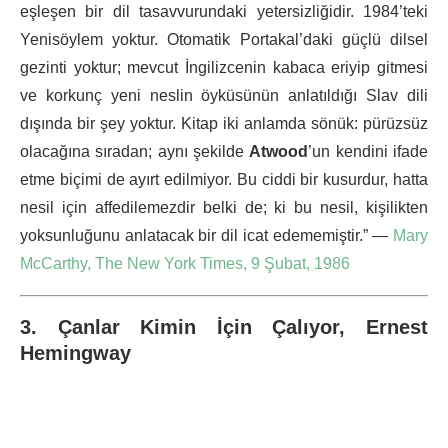
eşleşen bir dil tasavvurundaki yetersizliğidir. 1984’teki
Yenisöylem yoktur. Otomatik Portakal’daki güçlü dilsel
gezinti yoktur; mevcut İngilizcenin kabaca eriyip gitmesi
ve korkunç yeni neslin öyküsünün anlatıldığı Slav dili
dışında bir şey yoktur. Kitap iki anlamda sönük: pürüzsüz
olacağına sıradan; aynı şekilde
Atwood
’un kendini ifade
etme biçimi de ayırt edilmiyor. Bu ciddi bir kusurdur, hatta
nesil için affedilemezdir belki de; ki bu nesil, kişilikten
yoksunluğunu anlatacak bir dil icat edememiştir.” —
Mary
McCarthy, The New York Times, 9 Şubat, 1986
3. Çanlar Kimin İçin Çalıyor, Ernest
Hemingway