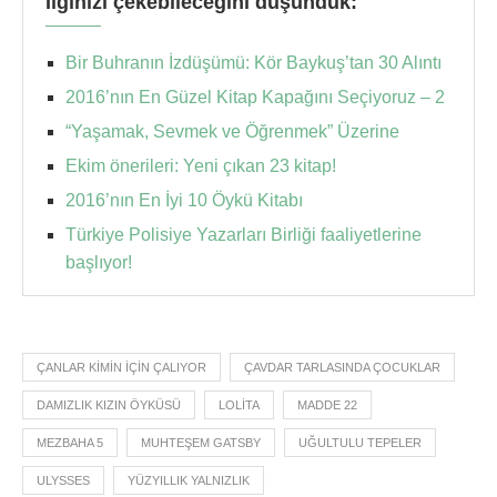
İlginizi çekebileceğini düşündük:
Bir Buhranın İzdüşümü: Kör Baykuş’tan 30 Alıntı
2016’nın En Güzel Kitap Kapağını Seçiyoruz – 2
“Yaşamak, Sevmek ve Öğrenmek” Üzerine
Ekim önerileri: Yeni çıkan 23 kitap!
2016’nın En İyi 10 Öykü Kitabı
Türkiye Polisiye Yazarları Birliği faaliyetlerine
başlıyor!
ÇANLAR KIMIN İÇIN ÇALIYOR
ÇAVDAR TARLASINDA ÇOCUKLAR
DAMIZLIK KIZIN ÖYKÜSÜ
LOLITA
MADDE 22
MEZBAHA 5
MUHTEŞEM GATSBY
UĞULTULU TEPELER
ULYSSES
YÜZYILLIK YALNIZLIK