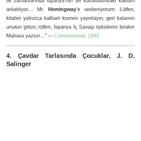
ilk zamanlarında İspanya’nın bir kasabasındaki katliam
anlatılıyor… Mr.
Hemingway
’e sesleniyorum: Lütfen,
kitabın yalnızca katliam kısmını yayınlayın, geri kalanını
unutun gitsin; lütfen, İspanya İç Savaşı öykülerini bırakın
Malraux yazsın…” —
Commonweal, 1940
4. Çavdar Tarlasında Çocuklar, J. D.
Salinger