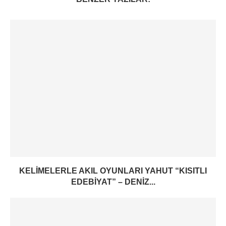
KELIMELERLE AKIL OYUNLARI YAHUT “KISITLI
EDEBIYAT” – DENIZ...