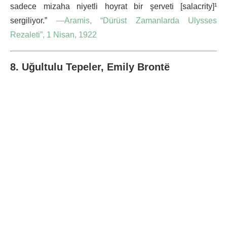
sadece mizaha niyetli hoyrat bir şerveti [salacrity]¹
sergiliyor.”
—Aramis, “Dürüst Zamanlarda Ulysses
Rezaleti”, 1 Nisan, 1922
8. Uğultulu Tepeler, Emily Brontë