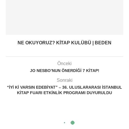
NE OKUYORUZ? KITAP KULÜBÜ | BEDEN
Önceki
JO NESBO’NUN ÖNERDIĞI 7 KITAP!
Sonraki
“İYI KI VARSIN EDEBIYAT” – 36. ULUSLARARASI İSTANBUL
KITAP FUARI ETKINLIK PROGRAMI DUYURULDU