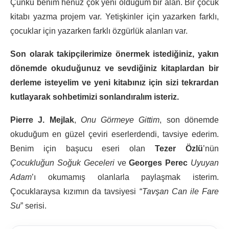
Çünkü benim henüz çok yeni olduğum bir alan. Bir çocuk
kitabı yazma projem var. Yetişkinler için yazarken farklı,
çocuklar için yazarken farklı özgürlük alanları var.
Son olarak takipçilerimize önermek istediğiniz, yakın
dönemde okuduğunuz ve sevdiğiniz kitaplardan bir
derleme isteyelim ve yeni kitabınız için sizi tekrardan
kutlayarak sohbetimizi sonlandıralım isteriz.
Pierre J. Mejlak
,
Onu Görmeye Gittim
, son dönemde
okuduğum en güzel çeviri eserlerdendi, tavsiye ederim.
Benim için başucu eseri olan
Tezer Özlü
’nün
Çocukluğun Soğuk Geceleri
ve
Georges Perec
Uyuyan
Adam
’ı okumamış olanlarla paylaşmak isterim.
Çocuklaraysa kızımın da tavsiyesi “
Tavşan Can ile Fare
Su
” serisi.