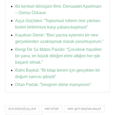
Bir kentsel dönüşüm filmi: Dersaadet Apartmanı
– Günsu Özkarar
Ayça Güçlüten: “Toplumsal rollerin öne çıkması
bizleri birbirimize karşı yabancılaştırıyor”
Kayahan Demir: “Ben yazma eylemini bir nevi
gerçeklerden uzaklaşmak olarak yorumluyorum.”
Bengi De Sa Matos Paixão: “Çocukluk hayalleri
bir yana, en büyük dileğim elimi attığım her işte
başarılı olmak.”
Bahri Baykal: “İlk kitap benim için gerçekten bir
doğum sancısı gibiydi”
Dilan Parlak: “Sevginin diline inanıyorum”
ECE ERDOĞUŞ LEVI
HEP KITAP
HER ŞEYI BAŞTAN ANLAT