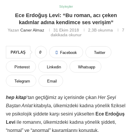
Söyleşiler
Ece Erdoğuş Levi: “Bu roman, acı çeken
kadınlar adına kendimce ses verişim”
Yazan
Caner Almaz
31 Ekim 2018
2,3B
okunma
7
dakikada okunur
PAYLAŞ
0
Facebook
Twitter
Pinterest
Linkedin
Whatsapp
Telegram
Email
hep kitap
‘tan geçtiğimiz ay içerisinde çıkan
Her Şeyi
Baştan Anlat
kitabıyla, ülkemizdeki kadına yönelik fiziksel
ve psikolojik şiddete karşı sesini yükselten
Ece Erdoğuş
Levi
ile romanını, ülkemizdeki kadına yönelik şiddeti,
“normal” ve “anormal” kavramlarını konuştuk.