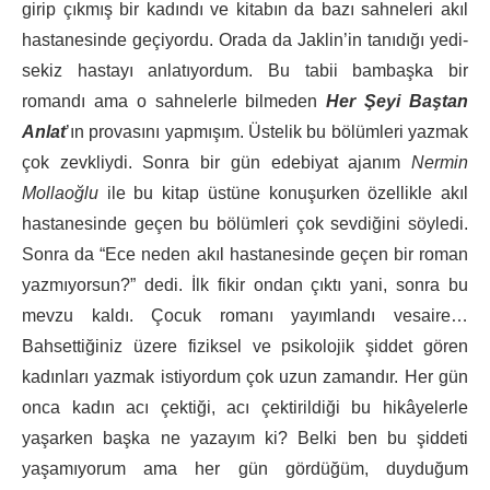
girip çıkmış bir kadındı ve kitabın da bazı sahneleri akıl
hastanesinde geçiyordu. Orada da Jaklin’in tanıdığı yedi-
sekiz hastayı anlatıyordum. Bu tabii bambaşka bir
romandı ama o sahnelerle bilmeden
Her Şeyi Baştan
Anlat
’ın provasını yapmışım. Üstelik bu bölümleri yazmak
çok zevkliydi. Sonra bir gün edebiyat ajanım
Nermin
Mollaoğlu
ile bu kitap üstüne konuşurken özellikle akıl
hastanesinde geçen bu bölümleri çok sevdiğini söyledi.
Sonra da “Ece neden akıl hastanesinde geçen bir roman
yazmıyorsun?” dedi. İlk fikir ondan çıktı yani, sonra bu
mevzu kaldı. Çocuk romanı yayımlandı vesaire…
Bahsettiğiniz üzere fiziksel ve psikolojik şiddet gören
kadınları yazmak istiyordum çok uzun zamandır. Her gün
onca kadın acı çektiği, acı çektirildiği bu hikâyelerle
yaşarken başka ne yazayım ki? Belki ben bu şiddeti
yaşamıyorum ama her gün gördüğüm, duyduğum