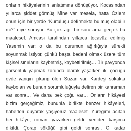
onların hikâyelerinin anlatımına dönüşüyor. Kocasından
yıllarca şiddet görmüş Mine var mesela, hatta Özlem
onun için bir yerde “Kurtuluşu delirmekte bulmuş olabilir
mi?” diye soruyor. Bu çok ağır bir soru ama gerçek bu
maalesef. Amcası tarafından yıllarca tecavüz edilmiş
Yasemin var; o da bu durumun ağırlığıyla sürekli
soyunmak istiyor, çünkü başta bedeni olmak üzere tüm
kişisel sınırlarını kaybetmiş, kaybettirilmiş… Bir pavyonda
garsonluk yapmak zorunda olarak yaşarken iki çocuğu
evde yangın çıkarıp ölen Suzan var. Kardeşi sokakta
kaybolan ve bunun sorumluluğuyla deliren bir kahraman
var sonra… Ve daha pek çoğu var… Onların hikâyesi
bizim gerçeğimiz, bununla birlikte benzer hikâyeleri,
haberleri duyarak yaşıyoruz maalesef. Yüreğimi acıtan
her hikâye, romanı yazarken geldi, yeniden karşıma
dikildi. Çorap söküğü gibi geldi sonrası. O kadar