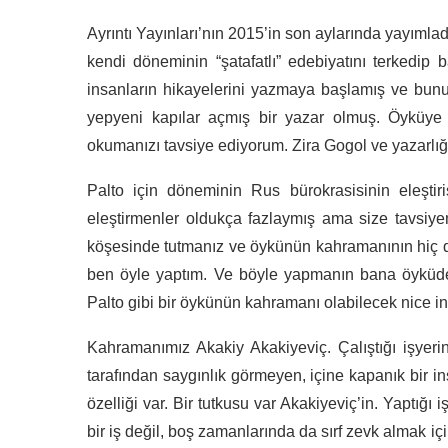
Ayrıntı Yayınları’nın 2015’in son aylarında yayıml
kendi döneminin “şatafatlı” edebiyatını terkedip b
insanların hikayelerini yazmaya başlamış ve bunu
yepyeni kapılar açmış bir yazar olmuş. Öyküye
okumanızı tavsiye ediyorum. Zira Gogol ve yazarlığı
Palto için döneminin Rus bürokrasisinin eleştir
eleştirmenler oldukça fazlaymış ama size tavsiye
köşesinde tutmanız ve öykünün kahramanının hiç de
ben öyle yaptım. Ve böyle yapmanın bana öyküd
Palto gibi bir öykünün kahramanı olabilecek nice 
Kahramanımız Akakiy Akakiyeviç. Çalıştığı işyerin
tarafından saygınlık görmeyen, içine kapanık bir i
özelliği var. Bir tutkusu var Akakiyeviç’in. Yaptığ
bir iş değil, boş zamanlarında da sırf zevk almak i