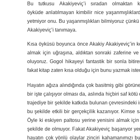
Bu tutkusu Akakiyeviç’i sıradan olmaktan 
öyküde anlatılmayan kimbilir nice yaşanmışlıklar
yetmiyor onu. Bu yaşanmışlıkları bilmiyoruz çünkü
Akakiyeviç’i tanımaya.
Kısa öyküsü boyunca önce Akakiy Akakiyeviç’in kend
almak için uğraşına, aldıktan sonraki zaferine ve
oluyoruz. Gogol hikayeyi fantastik bir sonla bitire
fakat kitap zaten kısa olduğu için bunu yazmak ist
Hayatın ağıza alındığında çok basitmiş gibi görünen
bir işte çalışıyor olması da, aslında hiçbiri saf köt
trajediye bir şekilde katkıda bulunan çevresindeki
bu şekilde etkili bir gerçekçilik kazanıyor. Kimse 
Öyle ki eskiyen paltosu yerine yenisini almak içi
şekilde de olmuyor. Fakat Akakiyeviç başarıyor ye
hayatın çok yönlü olaylar zinciri kahamanımızı bu