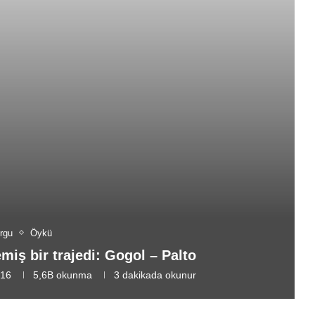
rgu
Öykü
emiş bir trajedi: Gogol – Palto
016
5,6B
okunma
3 dakikada okunur