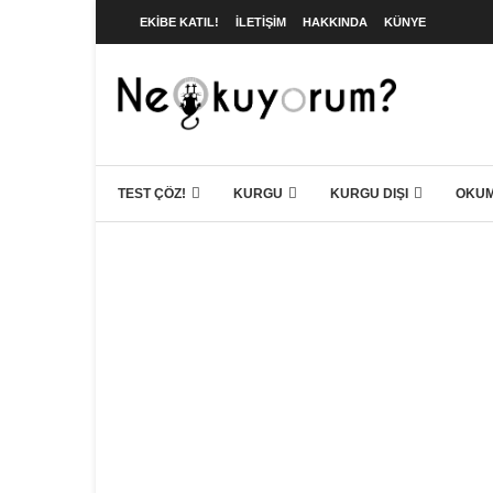
EKIBE KATIL!
İLETIŞIM
HAKKINDA
KÜNYE
TEST ÇÖZ!
KURGU
KURGU DIŞI
OKUM