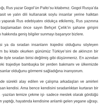
adığı, Rus yazar Gogol’ün Palto’su kitabımız. Gogol Rusya’da
asit ve yalın dili kullanarak soylu insanlar yerine halktan
 yaparak Rus edebiyatını oldukça etkilemiş, Rus yazınına
 başlamadan önce sayın Behçet Çelik’in şahane girişini
 hakkında geniş bilgiler sunmayı başarıyor bizlere.
isi ya da sıradan insanların trajedisi olduğunu söyleyen
m bu kitabı okurken günümüz Türkiye’sini de aklınızın bir
 öyle sıradan birisi değilmiş gibi düşünmeniz. En azından
eki trajediye bambaşka bir yerden bakmamı ve ülkemizde
insanlar olduğunu görmemi sağladığına inanıyorum.
de sürekli alay edilen ve çalışma arkadaşları ve amirleri
nsan kendisi. Ama bence kendisini sıradanlıktan kurtaran bir
ı iş -yazıları temize çekme işi- sadece meslek olarak gördüğü
çin yaptığı, hayatında kendisine anlamlı gelen yegane uğraşı.