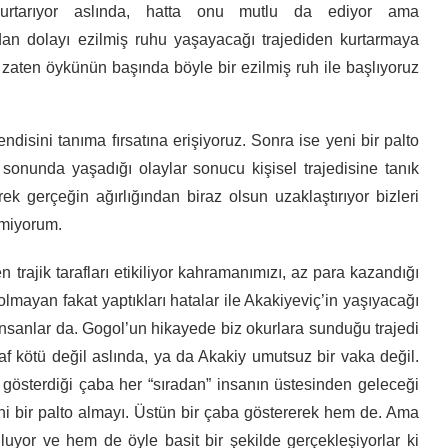
kurtarıyor aslında, hatta onu mutlu da ediyor ama
dan dolayı ezilmiş ruhu yaşayacağı trajediden kurtarmaya
 zaten öykünün başında böyle bir ezilmiş ruh ile başlıyoruz
isini tanıma fırsatına erişiyoruz. Sonra ise yeni bir palto
 sonunda yaşadığı olaylar sonucu kişisel trajedisine tanık
rek gerçeğin ağırlığından biraz olsun uzaklaştırıyor bizleri
emiyorum.
 trajik tarafları etikiliyor kahramanımızı, az para kazandığı
ü olmayan fakat yaptıkları hatalar ile Akakiyeviç’in yaşıyacağı
 insanlar da. Gogol’un hikayede biz okurlara sunduğu trajedi
saf kötü değil aslında, ya da Akakiy umutsuz bir vaka değil.
n gösterdiği çaba her “sıradan” insanın üstesinden geleceği
ni bir palto almayı. Üstün bir çaba göstererek hem de. Ama
luyor ve hem de öyle basit bir şekilde gerçekleşiyorlar ki