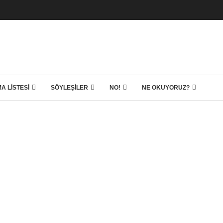
A LISTESI
SÖYLEŞILER
NO!
NE OKUYORUZ?