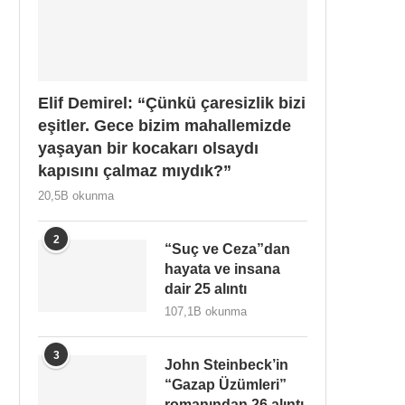
Elif Demirel: “Çünkü çaresizlik bizi
eşitler. Gece bizim mahallemizde
yaşayan bir kocakarı olsaydı
kapısını çalmaz mıydık?”
20,5B okunma
2
“Suç ve Ceza”dan
hayata ve insana
dair 25 alıntı
107,1B okunma
3
John Steinbeck’in
“Gazap Üzümleri”
romanından 26 alıntı