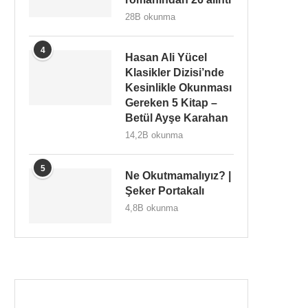
28B okunma
4
Hasan Ali Yücel
Klasikler Dizisi’nde
Kesinlikle Okunması
Gereken 5 Kitap –
Betül Ayşe Karahan
14,2B okunma
5
Ne Okutmamalıyız? |
Şeker Portakalı
4,8B okunma