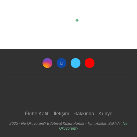
Ekibe Katıl!
İletişim
Hakkında
Künye
2025 - Ne Okuyorum? Edebiyat Kültür Portalı - Tüm Hakları Saklıdır.
Ne
Okuyorum?