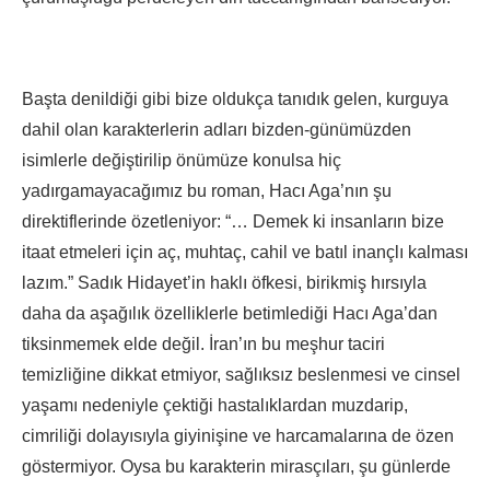
Başta denildiği gibi bize oldukça tanıdık gelen, kurguya
dahil olan karakterlerin adları bizden-günümüzden
isimlerle değiştirilip önümüze konulsa hiç
yadırgamayacağımız bu roman, Hacı Aga’nın şu
direktiflerinde özetleniyor: “… Demek ki insanların bize
itaat etmeleri için aç, muhtaç, cahil ve batıl inançlı kalması
lazım.” Sadık Hidayet’in haklı öfkesi, birikmiş hırsıyla
daha da aşağılık özelliklerle betimlediği Hacı Aga’dan
tiksinmemek elde değil. İran’ın bu meşhur taciri
temizliğine dikkat etmiyor, sağlıksız beslenmesi ve cinsel
yaşamı nedeniyle çektiği hastalıklardan muzdarip,
cimriliği dolayısıyla giyinişine ve harcamalarına de özen
göstermiyor. Oysa bu karakterin mirasçıları, şu günlerde