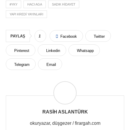
#YKY
HACI AGA
SADIK HIDAYET
YAPI KREDI YAYINLARI
PAYLAŞ
1
Facebook
Twitter
Pinterest
Linkedin
Whatsapp
Telegram
Email
RASIH ASLANTÜRK
okuryazar, düşgezer / firargah.com