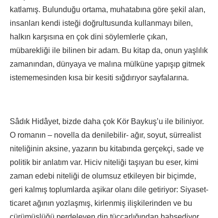
katlamış. Bulunduğu ortama, muhatabına göre şekil alan,
insanları kendi isteği doğrultusunda kullanmayı bilen,
halkın karşısına en çok dini söylemlerle çıkan,
mübarekliği ile bilinen bir adam. Bu kitap da, onun yaşlılık
zamanından, dünyaya ve malına mülküne yapışıp gitmek
istememesinden kısa bir kesiti sığdırıyor sayfalarına.
Sâdık Hidâyet, bizde daha çok Kör Baykuş’u ile biliniyor.
O romanın – novella da denilebilir- ağır, soyut, sürrealist
niteliğinin aksine, yazarın bu kitabında gerçekçi, sade ve
politik bir anlatım var. Hiciv niteliği taşıyan bu eser, kimi
zaman edebi niteliği de olumsuz etkileyen bir biçimde,
geri kalmış toplumlarda aşikar olanı dile getiriyor: Siyaset-
ticaret ağının yozlaşmış, kirlenmiş ilişkilerinden ve bu
çürümüşlüğü perdeleyen din tüccarlığından bahsediyor.