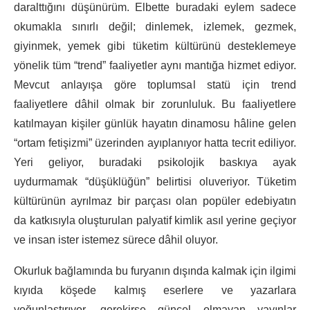
daralttığını düşünürüm. Elbette buradaki eylem sadece
okumakla sınırlı değil; dinlemek, izlemek, gezmek,
giyinmek, yemek gibi tüketim kültürünü desteklemeye
yönelik tüm “trend” faaliyetler aynı mantığa hizmet ediyor.
Mevcut anlayışa göre toplumsal statü için trend
faaliyetlere dâhil olmak bir zorunluluk. Bu faaliyetlere
katılmayan kişiler günlük hayatın dinamosu hâline gelen
“ortam fetişizmi” üzerinden ayıplanıyor hatta tecrit ediliyor.
Yeri geliyor, buradaki psikolojik baskıya ayak
uydurmamak “düşüklüğün” belirtisi oluveriyor. Tüketim
kültürünün ayrılmaz bir parçası olan popüler edebiyatın
da katkısıyla oluşturulan palyatif kimlik asıl yerine geçiyor
ve insan ister istemez sürece dâhil oluyor.
Okurluk bağlamında bu furyanın dışında kalmak için ilgimi
kıyıda köşede kalmış eserlere ve yazarlara
yoğunlaştırıyor, gerekirse güncel olmayan yayınlar