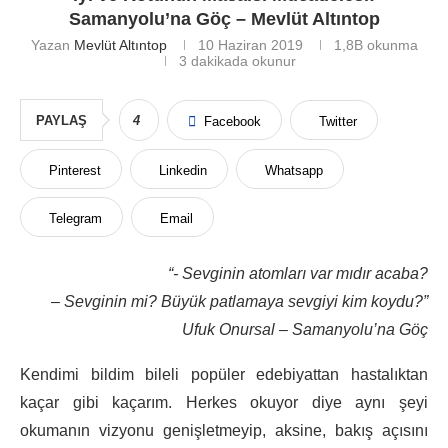
Samanyolu’na Göç – Mevlüt Altıntop
Yazan
Mevlüt Altıntop
10 Haziran 2019
1,8B
okunma
3 dakikada okunur
PAYLAŞ
4
Facebook
Twitter
Pinterest
Linkedin
Whatsapp
Telegram
Email
“- Sevginin atomları var mıdır acaba?
– Sevginin mi? Büyük patlamaya sevgiyi kim koydu?”
Ufuk Onursal – Samanyolu’na Göç
Kendimi bildim bileli popüler edebiyattan hastalıktan
kaçar gibi kaçarım. Herkes okuyor diye aynı şeyi
okumanın vizyonu genişletmeyip, aksine, bakış açısını