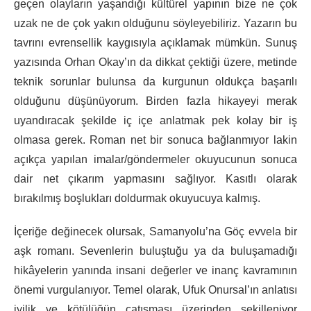
geçen olayların yaşandığı kültürel yapının bize ne çok
uzak ne de çok yakın olduğunu söyleyebiliriz. Yazarın bu
tavrını evrensellik kaygısıyla açıklamak mümkün. Sunuş
yazısında Orhan Okay’ın da dikkat çektiği üzere, metinde
teknik sorunlar bulunsa da kurgunun oldukça başarılı
olduğunu düşünüyorum. Birden fazla hikayeyi merak
uyandıracak şekilde iç içe anlatmak pek kolay bir iş
olmasa gerek. Roman net bir sonuca bağlanmıyor lakin
açıkça yapılan imalar/göndermeler okuyucunun sonuca
dair net çıkarım yapmasını sağlıyor. Kasıtlı olarak
bırakılmış boşlukları doldurmak okuyucuya kalmış.
İçeriğe değinecek olursak, Samanyolu’na Göç evvela bir
aşk romanı. Sevenlerin buluştuğu ya da buluşamadığı
hikâyelerin yanında insani değerler ve inanç kavramının
önemi vurgulanıyor. Temel olarak, Ufuk Onursal’ın anlatısı
iyilik ve kötülüğün çatışması üzerinden şekilleniyor