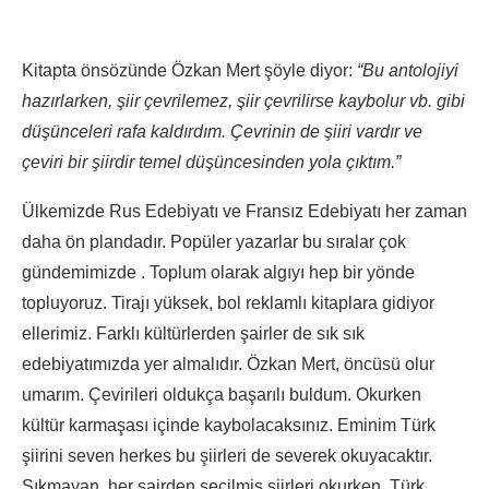
Kitapta önsözünde Özkan Mert şöyle diyor:
“Bu antolojiyi
hazırlarken, şiir çevrilemez, şiir çevrilirse kaybolur vb. gibi
düşünceleri rafa kaldırdım. Çevrinin de şiiri vardır ve
çeviri bir şiirdir temel düşüncesinden yola çıktım.”
Ülkemizde Rus Edebiyatı ve Fransız Edebiyatı her zaman
daha ön plandadır. Popüler yazarlar bu sıralar çok
gündemimizde . Toplum olarak algıyı hep bir yönde
topluyoruz. Tirajı yüksek, bol reklamlı kitaplara gidiyor
ellerimiz. Farklı kültürlerden şairler de sık sık
edebiyatımızda yer almalıdır. Özkan Mert, öncüsü olur
umarım. Çevirileri oldukça başarılı buldum. Okurken
kültür karmaşası içinde kaybolacaksınız. Eminim Türk
şiirini seven herkes bu şiirleri de severek okuyacaktır.
Sıkmayan, her şairden seçilmiş şiirleri okurken, Türk