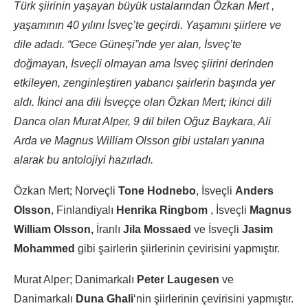
Türk şiirinin yaşayan büyük ustalarından Özkan Mert ,
yaşamının 40 yılını İsveç’te geçirdi. Yaşamını şiirlere ve
dile adadı. “Gece Güneşi”nde yer alan, İsveç’te
doğmayan, İsveçli olmayan ama İsveç şiirini derinden
etkileyen, zenginleştiren yabancı şairlerin başında yer
aldı. İkinci ana dili İsveççe olan Özkan Mert; ikinci dili
Danca olan Murat Alper, 9 dil bilen Oğuz Baykara, Ali
Arda ve Magnus William Olsson gibi ustaları yanına
alarak bu antolojiyi hazırladı.
Özkan Mert; Norveçli
Tone Hodnebo
, İsveçli
Anders
Olsson
, Finlandiyalı
Henrika Ringbom
, İsveçli
Magnus
William Olsson,
İranlı
Jila Mossaed
ve İsveçli
Jasim
Mohammed
gibi şairlerin şiirlerinin çevirisini yapmıştır.
Murat Alper; Danimarkalı
Peter Laugesen
ve
Danimarkalı
Duna Ghali
‘nin şiirlerinin çevirisini yapmıştır.