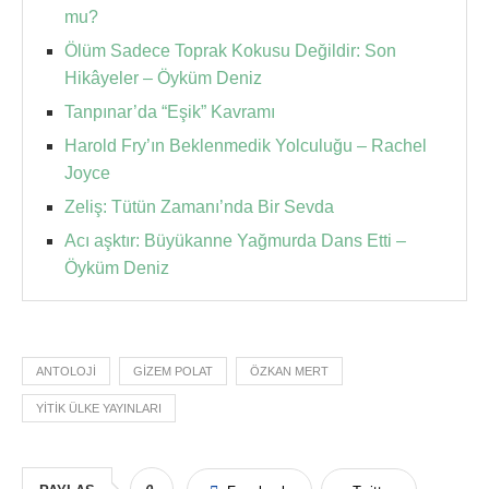
mu?
Ölüm Sadece Toprak Kokusu Değildir: Son
Hikâyeler – Öyküm Deniz
Tanpınar’da “Eşik” Kavramı
Harold Fry’ın Beklenmedik Yolculuğu – Rachel
Joyce
Zeliş: Tütün Zamanı’nda Bir Sevda
Acı aşktır: Büyükanne Yağmurda Dans Etti –
Öyküm Deniz
ANTOLOJI
GIZEM POLAT
ÖZKAN MERT
YITIK ÜLKE YAYINLARI