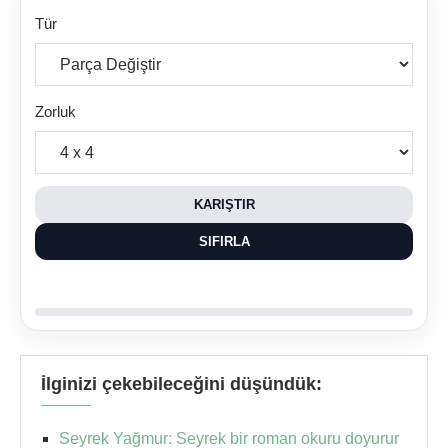
Tür
Zorluk
KARIŞTIR
SIFIRLA
İlginizi çekebileceğini düşündük:
Seyrek Yağmur: Seyrek bir roman okuru doyurur