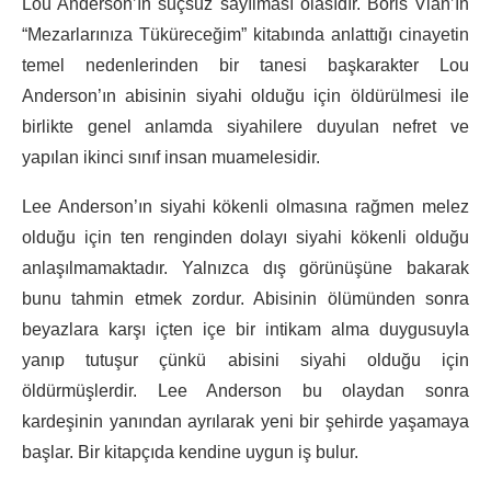
Lou Anderson’ın suçsuz sayılması olasıdır. Boris Vian’ın
“Mezarlarınıza Tüküreceğim” kitabında anlattığı cinayetin
temel nedenlerinden bir tanesi başkarakter Lou
Anderson’ın abisinin siyahi olduğu için öldürülmesi ile
birlikte genel anlamda siyahilere duyulan nefret ve
yapılan ikinci sınıf insan muamelesidir.
Lee Anderson’ın siyahi kökenli olmasına rağmen melez
olduğu için ten renginden dolayı siyahi kökenli olduğu
anlaşılmamaktadır. Yalnızca dış görünüşüne bakarak
bunu tahmin etmek zordur. Abisinin ölümünden sonra
beyazlara karşı içten içe bir intikam alma duygusuyla
yanıp tutuşur çünkü abisini siyahi olduğu için
öldürmüşlerdir. Lee Anderson bu olaydan sonra
kardeşinin yanından ayrılarak yeni bir şehirde yaşamaya
başlar. Bir kitapçıda kendine uygun iş bulur.