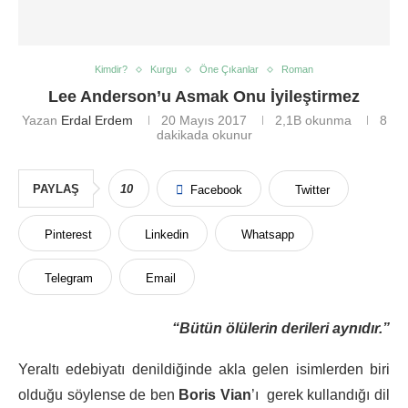
Kimdir?
Kurgu
Öne Çıkanlar
Roman
Lee Anderson’u Asmak Onu İyileştirmez
Yazan
Erdal Erdem
20 Mayıs 2017
2,1B
okunma
8
dakikada okunur
PAYLAŞ
10
Facebook
Twitter
Pinterest
Linkedin
Whatsapp
Telegram
Email
“Bütün ölülerin derileri aynıdır.”
Yeraltı edebiyatı denildiğinde akla gelen isimlerden biri
olduğu söylense de ben
Boris Vian
’ı gerek kullandığı dil