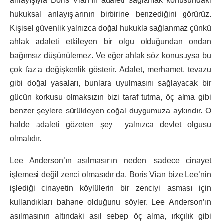
anlayışıyla Boris Vian’ın adaleti sağlamak konusundaki
hukuksal anlayışlarının birbirine benzediğini görürüz.
Kişisel güvenlik yalnızca doğal hukukla sağlanmaz çünkü
ahlak adaleti etkileyen bir olgu olduğundan ondan
bağımsız düşünülemez. Ve eğer ahlak söz konusuysa bu
çok fazla değişkenlik gösterir. Adalet, merhamet, tevazu
gibi doğal yasaları, bunlara uyulmasını sağlayacak bir
gücün korkusu olmaksızın bizi taraf tutma, öç alma gibi
benzer şeylere sürükleyen doğal duygumuza aykırıdır. O
halde adaleti gözeten şey yalnızca devlet olgusu
olmalıdır.
Lee Anderson’ın asılmasının nedeni sadece cinayet
işlemesi değil zenci olmasıdır da. Boris Vian bize Lee’nin
işlediği cinayetin köylülerin bir zenciyi asması için
kullandıkları bahane olduğunu söyler. Lee Anderson’ın
asılmasının altındaki asıl sebep öç alma, ırkçılık gibi