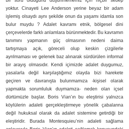
bir soru olduğunu düşünmememiz için hiçbir sebep
yoktur. Cinayeti Lee Anderson yerine beyaz bir adam
işlemiş olsaydı aynı şekilde onun da yaşamı idamla son
bulur muydu ? Adalet kavramı etnik, bölgesel dini
çerçevelerde farklı anlamlara bürünmektedir. Bu kavramın
tanımını yapmanın güç olmasının nedeni daima
tartışmaya açık, göreceli olup keskin çizgilerle
ayrılmaması ve gelenek baz alınarak sürdürülen informal
bir arayış olmasıdır. Kendi içimizde adalet duygumuz,
yasalarla değil karşılaştığımız olayda bizi harekete
geçiren ve davranışta bulunmamıza -kişisel olarak
yapmakta sorumluluk duymamıza- neden olan içsel
dürtümüzle başlar. Boris Vian’ın bu eleştirisi yalnızca
köylülerin adaleti gerçekleştirmeye yönelik çabalarına
değil hukuksal olarak da adalet sistemine getirdiği bir
eleştiridir. Burada Montesquieu’nin adaleti sağlama