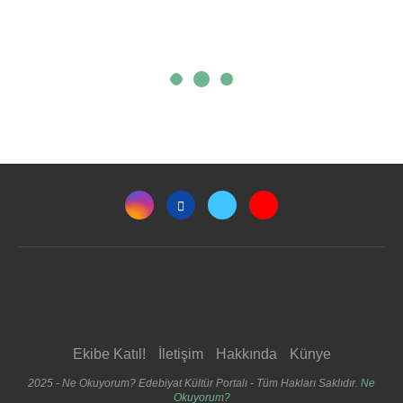
Ekibe Katıl!
İletişim
Hakkında
Künye
2025 - Ne Okuyorum? Edebiyat Kültür Portalı - Tüm Hakları Saklıdır.
Ne
Okuyorum?