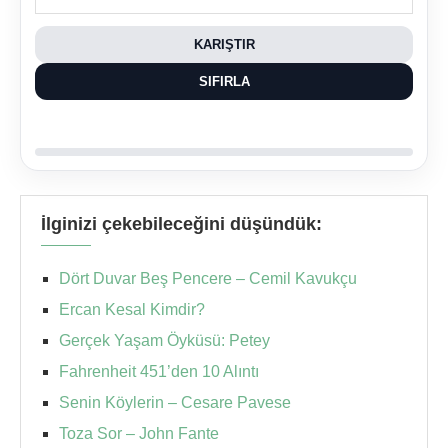
KARIŞTIR
SIFIRLA
İlginizi çekebileceğini düşündük:
Dört Duvar Beş Pencere – Cemil Kavukçu
Ercan Kesal Kimdir?
Gerçek Yaşam Öyküsü: Petey
Fahrenheit 451’den 10 Alıntı
Senin Köylerin – Cesare Pavese
Toza Sor – John Fante