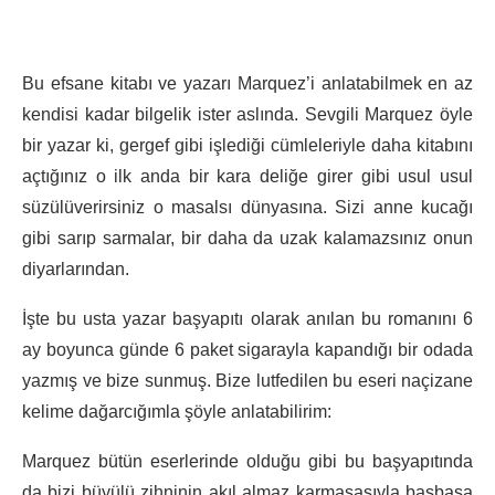
Bu efsane kitabı ve yazarı Marquez’i anlatabilmek en az
kendisi kadar bilgelik ister aslında. Sevgili Marquez öyle
bir yazar ki, gergef gibi işlediği cümleleriyle daha kitabını
açtığınız o ilk anda bir kara deliğe girer gibi usul usul
süzülüverirsiniz o masalsı dünyasına. Sizi anne kucağı
gibi sarıp sarmalar, bir daha da uzak kalamazsınız onun
diyarlarından.
İşte bu usta yazar başyapıtı olarak anılan bu romanını 6
ay boyunca günde 6 paket sigarayla kapandığı bir odada
yazmış ve bize sunmuş. Bize lutfedilen bu eseri naçizane
kelime dağarcığımla şöyle anlatabilirim:
Marquez bütün eserlerinde olduğu gibi bu başyapıtında
da bizi büyülü zihninin akıl almaz karmaşasıyla başbaşa