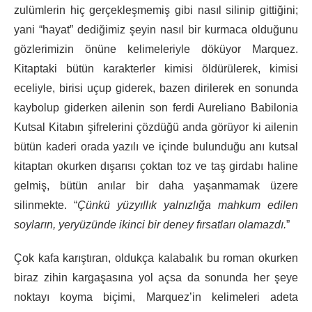
zulümlerin hiç gerçekleşmemiş gibi nasıl silinip gittiğini;
yani “hayat” dediğimiz şeyin nasıl bir kurmaca olduğunu
gözlerimizin önüne kelimeleriyle döküyor Marquez.
Kitaptaki bütün karakterler kimisi öldürülerek, kimisi
eceliyle, birisi uçup giderek, bazen dirilerek en sonunda
kaybolup giderken ailenin son ferdi Aureliano Babilonia
Kutsal Kitabın şifrelerini çözdüğü anda görüyor ki ailenin
bütün kaderi orada yazılı ve içinde bulunduğu anı kutsal
kitaptan okurken dışarısı çoktan toz ve taş girdabı haline
gelmiş, bütün anılar bir daha yaşanmamak üzere
silinmekte. “
Çünkü yüzyıllık yalnızlığa mahkum edilen
soyların, yeryüzünde ikinci bir deney fırsatları olamazdı.
”
Çok kafa karıştıran, oldukça kalabalık bu roman okurken
biraz zihin kargaşasına yol açsa da sonunda her şeye
noktayı koyma biçimi, Marquez’in kelimeleri adeta