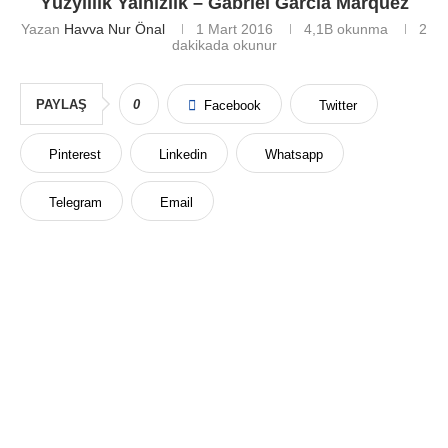
Yüzyıllık Yalnızlık – Gabriel Garcia Marquez
Yazan
Havva Nur Önal
1 Mart 2016
4,1B
okunma
2
dakikada okunur
PAYLAŞ
0
Facebook
Twitter
Pinterest
Linkedin
Whatsapp
Telegram
Email