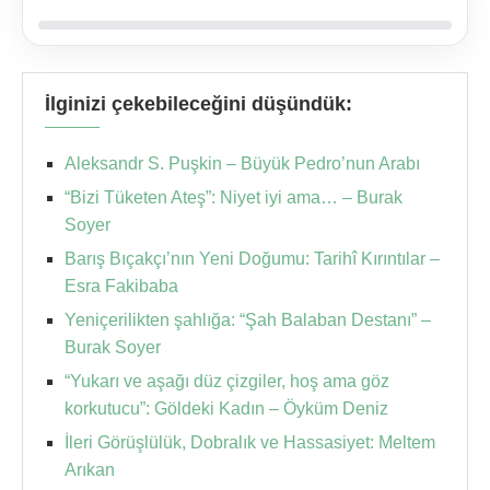
İlginizi çekebileceğini düşündük:
Aleksandr S. Puşkin – Büyük Pedro’nun Arabı
“Bizi Tüketen Ateş”: Niyet iyi ama… – Burak
Soyer
Barış Bıçakçı’nın Yeni Doğumu: Tarihî Kırıntılar –
Esra Fakibaba
Yeniçerilikten şahlığa: “Şah Balaban Destanı” –
Burak Soyer
“Yukarı ve aşağı düz çizgiler, hoş ama göz
korkutucu”: Göldeki Kadın – Öyküm Deniz
İleri Görüşlülük, Dobralık ve Hassasiyet: Meltem
Arıkan