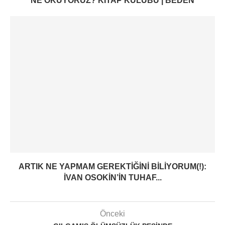
NE OKUYORUZ? KITAP KULÜBÜ | BEDEN
ARTIK NE YAPMAM GEREKTIĞINI BILIYORUM(!):
İVAN OSOKIN’IN TUHAF...
Önceki