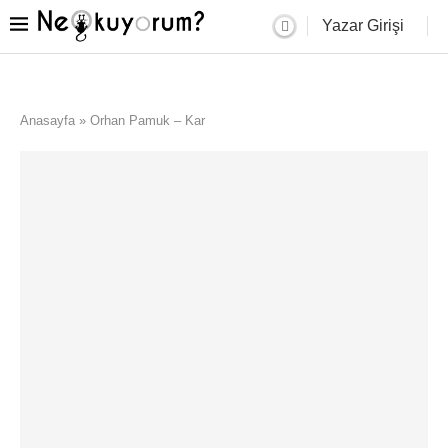
Yazar Girişi
Anasayfa
»
Orhan Pamuk – Kar