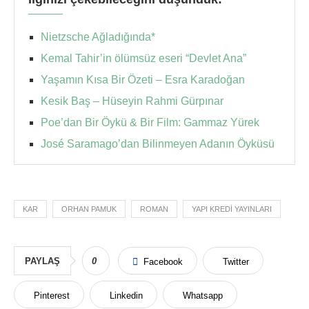
Nietzsche Ağladığında*
Kemal Tahir’in ölümsüz eseri “Devlet Ana”
Yaşamın Kısa Bir Özeti – Esra Karadoğan
Kesik Baş – Hüseyin Rahmi Gürpınar
Poe’dan Bir Öykü & Bir Film: Gammaz Yürek
José Saramago’dan Bilinmeyen Adanın Öyküsü
KAR
ORHAN PAMUK
ROMAN
YAPI KREDI YAYINLARI
PAYLAŞ
0
Facebook
Twitter
Pinterest
Linkedin
Whatsapp