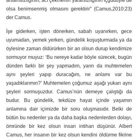
anlamsızlığının, acı çekmenin yararsızlığının içgüdüyle de
olsa benimsenmiş olmasını gerektirir” (Camus,2010:23)
der Camus.
İşe giderken, işten dönerken, sabah uyanırken, gece
uyumadan, yemek yerken, gündelik koşuşturmada ya da
öylesine zaman öldürürken bir an olsun durup kendimize
sormuyor muyuz: ‘Bu nereye kadar böyle sürecek, bugün
dünden farklı bir şey yapmadım, yarın da muhtemelen
aynı şeyleri yapıp duracağım, ne anlamı var bu
yaşadıklarımın?’ Muhtemelen çoğumuz aşağı yukarı aynı
şeyleri sormuşuzdur. Camus’nün demeye çalıştığı da
budur. Bu gündelik, tekdüze hayat içinde yaşamın
anlamına dair içimizde bir soru oluşmasıdır. Belki de
bütün bu nedenler ya da daha başka nedenlerden dolayı,
ömründe bir kez olsun insan intiharı düşünür. Albert
Camus, her insanın bir kez olsun kendini öldürme fikrine