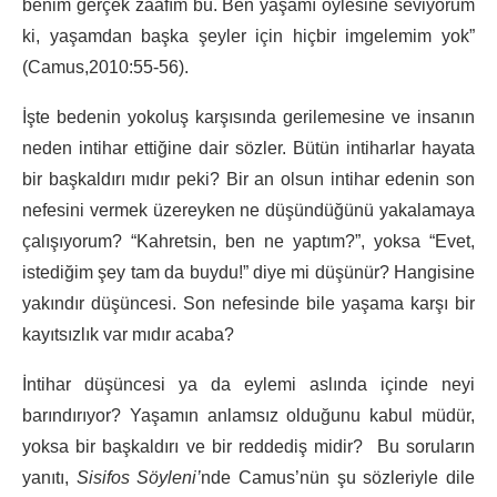
benim gerçek zaafım bu. Ben yaşamı öylesine seviyorum
ki, yaşamdan başka şeyler için hiçbir imgelemim yok”
(Camus,2010:55-56).
İşte bedenin yokoluş karşısında gerilemesine ve insanın
neden intihar ettiğine dair sözler. Bütün intiharlar hayata
bir başkaldırı mıdır peki? Bir an olsun intihar edenin son
nefesini vermek üzereyken ne düşündüğünü yakalamaya
çalışıyorum? “Kahretsin, ben ne yaptım?”, yoksa “Evet,
istediğim şey tam da buydu!” diye mi düşünür? Hangisine
yakındır düşüncesi. Son nefesinde bile yaşama karşı bir
kayıtsızlık var mıdır acaba?
İntihar düşüncesi ya da eylemi aslında içinde neyi
barındırıyor? Yaşamın anlamsız olduğunu kabul müdür,
yoksa bir başkaldırı ve bir reddediş midir? Bu soruların
yanıtı,
Sisifos Söyleni’
nde Camus’nün şu sözleriyle dile