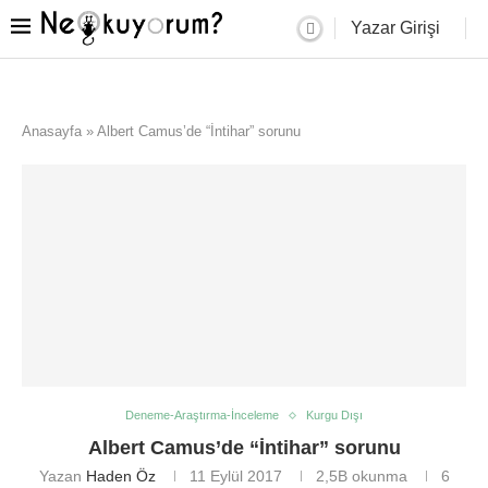
Yazar Girişi
Anasayfa
»
Albert Camus’de “İntihar” sorunu
Deneme-Araştırma-İnceleme
Kurgu Dışı
Albert Camus’de “İntihar” sorunu
Yazan
Haden Öz
11 Eylül 2017
2,5B
okunma
6