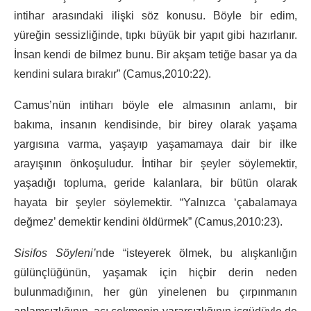
intihar arasındaki ilişki söz konusu. Böyle bir edim,
yüreğin sessizliğinde, tıpkı büyük bir yapıt gibi hazırlanır.
İnsan kendi de bilmez bunu. Bir akşam tetiğe basar ya da
kendini sulara bırakır” (Camus,2010:22).
Camus’nün intiharı böyle ele almasının anlamı, bir
bakıma, insanın kendisinde, bir birey olarak yaşama
yargısına varma, yaşayıp yaşamamaya dair bir ilke
arayışının önkoşuludur. İntihar bir şeyler söylemektir,
yaşadığı topluma, geride kalanlara, bir bütün olarak
hayata bir şeyler söylemektir. “Yalnızca ‘çabalamaya
değmez’ demektir kendini öldürmek” (Camus,2010:23).
Sisifos Söyleni’
nde “isteyerek ölmek, bu alışkanlığın
gülünçlüğünün, yaşamak için hiçbir derin neden
bulunmadığının, her gün yinelenen bu çırpınmanın