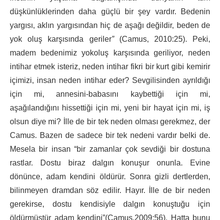
düşkünlüklerinden daha güçlü bir şey vardır. Bedenin
yargısı, aklın yargısından hiç de aşağı değildir, beden de
yok oluş karşısında geriler
”
(Camus, 2010:25). Peki,
madem bedenimiz yokoluş karşısında geriliyor, neden
intihar etmek isteriz, neden intihar fikri bir kurt gibi kemirir
içimizi, insan neden intihar eder? Sevgilisinden ayrıldığı
için mi, annesini-babasını kaybettiği için mi,
aşağılandığını hissettiği için mi, yeni bir hayat için mi, iş
olsun diye mi? İlle de bir tek neden olması gerekmez, der
Camus. Bazen de sadece bir tek nedeni vardır belki de.
Mesela bir insan “bir zamanlar çok sevdiği bir dostuna
rastlar. Dostu biraz dalgın konuşur onunla. Evine
dönünce, adam kendini öldürür. Sonra gizli dertlerden,
bilinmeyen dramdan söz edilir. Hayır. İlle de bir neden
gerekirse, dostu kendisiyle dalgın konuştuğu için
öldürmüştür adam kendini”(Camus,2009:56). Hatta bunu