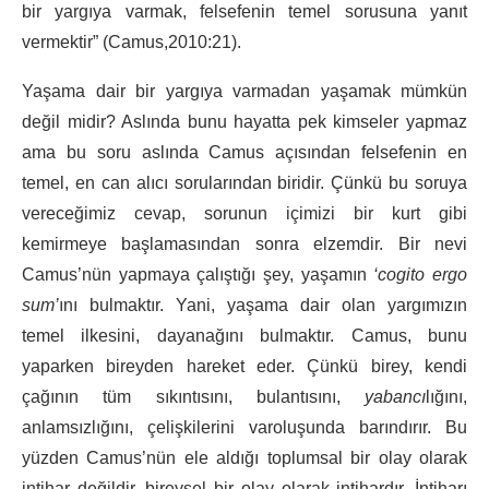
bir yargıya varmak, felsefenin temel sorusuna yanıt
vermektir” (Camus,2010:21).
Yaşama dair bir yargıya varmadan yaşamak mümkün
değil midir? Aslında bunu hayatta pek kimseler yapmaz
ama bu soru aslında Camus açısından felsefenin en
temel, en can alıcı sorularından biridir. Çünkü bu soruya
vereceğimiz cevap, sorunun içimizi bir kurt gibi
kemirmeye başlamasından sonra elzemdir. Bir nevi
Camus’nün yapmaya çalıştığı şey, yaşamın
‘cogito ergo
sum’
ını bulmaktır. Yani, yaşama dair olan yargımızın
temel ilkesini, dayanağını bulmaktır. Camus, bunu
yaparken bireyden hareket eder. Çünkü birey, kendi
çağının tüm sıkıntısını, bulantısını,
yabancı
lığını,
anlamsızlığını, çelişkilerini varoluşunda barındırır. Bu
yüzden Camus’nün ele aldığı toplumsal bir olay olarak
intihar değildir, bireysel bir olay olarak intihardır. İntiharı