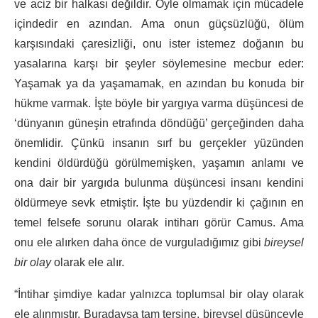
ve aciz bir halkası değildir. Öyle olmamak için mücadele
içindedir en azından. Ama onun güçsüzlüğü, ölüm
karşısındaki çaresizliği, onu ister istemez doğanın bu
yasalarına karşı bir şeyler söylemesine mecbur eder:
Yaşamak ya da yaşamamak, en azından bu konuda bir
hükme varmak. İşte böyle bir yargıya varma düşüncesi de
‘dünyanın güneşin etrafında döndüğü’ gerçeğinden daha
önemlidir. Çünkü insanın sırf bu gerçekler yüzünden
kendini öldürdüğü görülmemişken, yaşamın anlamı ve
ona dair bir yargıda bulunma düşüncesi insanı kendini
öldürmeye sevk etmiştir. İşte bu yüzdendir ki çağının en
temel felsefe sorunu olarak intiharı görür Camus. Ama
onu ele alırken daha önce de vurguladığımız gibi
bireysel
bir olay
olarak ele alır.
“İntihar şimdiye kadar yalnızca toplumsal bir olay olarak
ele alınmıştır. Buradaysa tam tersine, bireysel düşünceyle