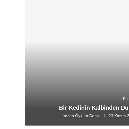
Kur
Bir Kedinin Kalbinden D
Yazan
Öyküm Deniz
23 Kasım 