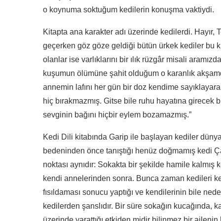
o koynuma soktuğum kedilerin konuşma vaktiydi.
Kitapta ana karakter adı üzerinde kedilerdi. Hayır
geçerken göz göze geldiği bütün ürkek kediler bu ki
olanlar ise varlıklarını bir ılık rüzgâr misali aramı
kuşumun ölümüne şahit olduğum o karanlık akşamd
annemin lafını her gün bir doz kendime sayıklayarak
hiç bırakmazmış. Gitse bile ruhu hayatına girecek bi
sevginin bağını hiçbir eylem bozamazmış.”
Kedi Dili kitabında Garip ile başlayan kediler düny
bedeninden önce tanıştığı henüz doğmamış kedi Çap
noktası aynıdır: Sokakta bir şekilde hamile kalmış 
kendi annelerinden sonra. Bunca zaman kedileri ke
fısıldaması sonucu yaptığı ve kendilerinin bile nede
kedilerden şanslıdır. Bir süre sokağın kucağında, k
üzerinde yarattığı etkiden midir bilinmez bir aileni