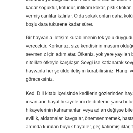
kadar soğuktur, kötüdür, intikam kokar, pislik kokar
vermiş canlılar kalırlar. O da sokak onları daha köt
boşluklara tükürene kadar sürer.
Bir hayvanla iletişim kurabilmenin tek yolu duygudur
verecektir. Korkunuz, size kendisinin masum olduğu
sevmeniz için adım atar. Öfkeniz, yok yere yayılan 
nitelikte öfkeyle karşılaşır. Sevgi ise katlanarak se
hayvanla her şekilde iletişim kurabilirsiniz. Hangi y
göreceksiniz.
Kedi Dili kitabı içerisinde kedilerin gözlerinden h
insanların hayat hikayelerini de dinleme şansı bu
hikayelerinin kahramanları veya adları değişse bil
evlilik, aldatmalar, kavgalar, önemsenmemek, hastal
ardında kurulan büyük hayaller, geç kalınmışlıklar, t