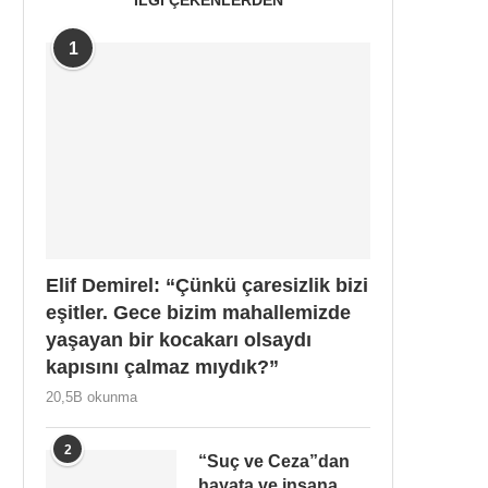
1
Elif Demirel: “Çünkü çaresizlik bizi
eşitler. Gece bizim mahallemizde
yaşayan bir kocakarı olsaydı
kapısını çalmaz mıydık?”
20,5B okunma
2
“Suç ve Ceza”dan
hayata ve insana