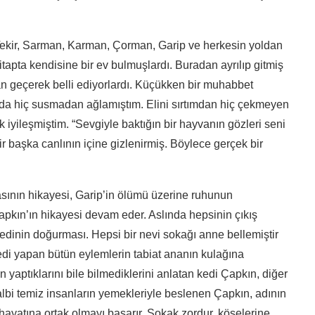
, Tekir, Sarman, Karman, Çorman, Garip ve herkesin yoldan
tapta kendisine bir ev bulmuşlardı. Buradan ayrılıp gitmiş
zdan geçerek belli ediyorlardı. Küçükken bir muhabbet
a hiç susmadan ağlamıştım. Elini sırtımdan hiç çekmeyen
 iyileşmiştim. “Sevgiyle baktığın bir hayvanın gözleri seni
r başka canlının içine gizlenirmiş. Böylece gerçek bir
asının hikayesi, Garip’in ölümü üzerine ruhunun
kın’ın hikayesi devam eder. Aslında hepsinin çıkış
kedinin doğurması. Hepsi bir nevi sokağı anne bellemiştir
di yapan bütün eylemlerin tabiat ananın kulağına
n yaptıklarını bile bilmediklerini anlatan kedi Çapkın, diğer
albi temiz insanların yemekleriyle beslenen Çapkın, adının
n hayatına ortak olmayı başarır. Sokak zordur, köşelerine