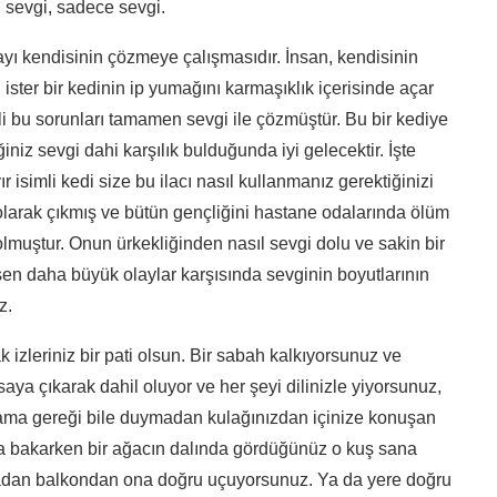
r, sevgi, sadece sevgi.
ayı kendisinin çözmeye çalışmasıdır. İnsan, kendisinin
 ister bir kedinin ip yumağını karmaşıklık içerisinde açar
Dili bu sorunları tamamen sevgi ile çözmüştür. Bu bir kediye
iniz sevgi dahi karşılık bulduğunda iyi gelecektir. İşte
r isimli kedi size bu ilacı nasıl kullanmanız gerektiğinizi
 olarak çıkmış ve bütün gençliğini hastane odalarında ölüm
olmuştur. Onun ürkekliğinden nasıl sevgi dolu ve sakin bir
n daha büyük olaylar karşısında sevginin boyutlarının
iz.
 izleriniz bir pati olsun. Bir sabah kalkıyorsunuz ve
asaya çıkarak dahil oluyor ve her şeyi dilinizle yiyorsunuz,
lama gereği bile duymadan kulağınızdan içinize konuşan
ya bakarken bir ağacın dalında gördüğünüz o kuş sana
amadan balkondan ona doğru uçuyorsunuz. Ya da yere doğru