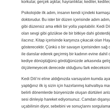
korkular, gerçek aşklar, hayranlıklar, kediler, kedile
Psikolojide ilk adım, insanın kendi içindeki karmaş
doktorudur. Bu ister bir düzen içerisinde adım adım,
gibi düzensiz ama etkili bir yolla yapılabilir. Kedi 
olan sevgi gibi gözükse de bir bitkiye dahi gösterdiğ
ilacınız. Kitap içerisinde karşınıza çıkacak olan Hayı
gösterecektir. Çünkü o bir savaşın içerisinden sağ
ile danslar ederek geçirmiş bir kadının evine dahil 
kediye dönüştüğünü gördüğünüzde arkasında gelişe
ölçülemeyecek derecede olduğunu fark edeceksin
Kedi Dili’ni eline aldığınızda varsayalım kumda ayak
yaptığınız ilk iş sizin için hazırlanmış kahvaltıya m
belirli dönemlerde bünyenizde oluşan dürtüleri an
sesi dinleyip hareket ediyorsunuz. Camdan dışarı
uçabilirsin diyor, sebebini ve sonuçlarını sorgul