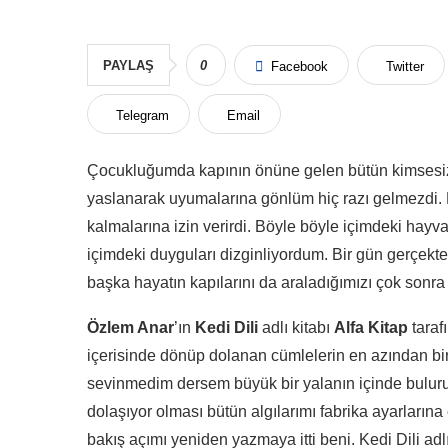
PAYLAŞ
0
Facebook
Twitter
Telegram
Email
Çocukluğumda kapının önüne gelen bütün kimsesiz ya
yaslanarak uyumalarına gönlüm hiç razı gelmezdi
kalmalarına izin verirdi. Böyle böyle içimdeki hayv
içimdeki duyguları dizginliyordum. Bir gün gerçekte
başka hayatın kapılarını da araladığımızı çok sonra 
Özlem Anar
’ın
Kedi Dili
adlı kitabı
Alfa Kitap
taraf
içerisinde dönüp dolanan cümlelerin en azından bir
sevinmedim dersem büyük bir yalanın içinde bulurum
dolaşıyor olması bütün algılarımı fabrika ayarların
bakış açımı yeniden yazmaya itti beni. Kedi Dili adl