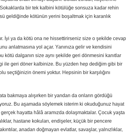
. Sokaklarda bir tek kalbini kötülüğe sonsuza kadar rehin
üsü geldiğinde kötünün yerini boşaltmak için karanlık
. İyi ya da kötü ona ne hissettirirseniz size o şekilde cevap
nu anlatmasına yol açar. Yanınıza gelir ve kendisini
bu kötü dalganın size aynı şekilde geri dönmesini kanıtlar
vgi ile geri döner kalbinize. Bu yüzden hep dediğim gibi bir
olu seçtiğinizin önemi yoktur. Hepsinin bir karşılığını
ayata bakmaya alışırken bir yandan da onların gördüğü
luyoruz. Bu aşamada söylemek isterim ki okuduğunuz hayat
e gerçek hayatta hâlâ aramızda dolaşmaktalar. Çocuk yaşta
ıklar, hastane kokuları, endişeler, küçük bir pencere
akıntılar, anadan doğmayan evlatlar, savaşlar, yalnızlıklar,