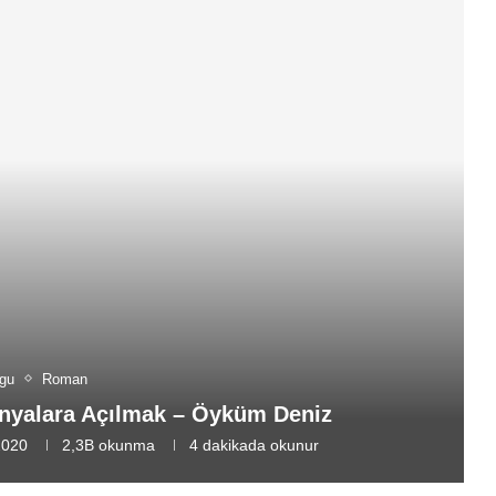
gu
Roman
ünyalara Açılmak – Öyküm Deniz
2020
2,3B
okunma
4 dakikada okunur