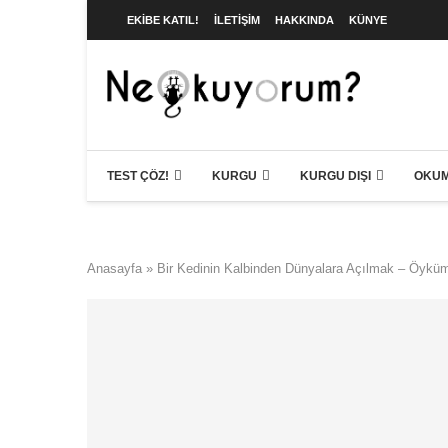
EKIBE KATIL!
İLETIŞIM
HAKKINDA
KÜNYE
TEST ÇÖZ!
KURGU
KURGU DIŞI
OKUM
Anasayfa
»
Bir Kedinin Kalbinden Dünyalara Açılmak – Öykü