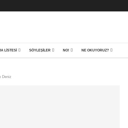
A LISTESI
SÖYLEŞILER
NO!
NE OKUYORUZ?
m Deniz