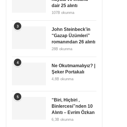
dair 25 alıntı
107B okunma
3
John Steinbeck’in
“Gazap Üzümleri”
romanından 26 alıntı
28B okunma
4
Ne Okutmamalıyız? |
Şeker Portakalı
4,8B okunma
5
“Biri, Hiçbiri ,
Binlercesi”nden 10
Alıntı – Evrim Özkan
6,3B okunma