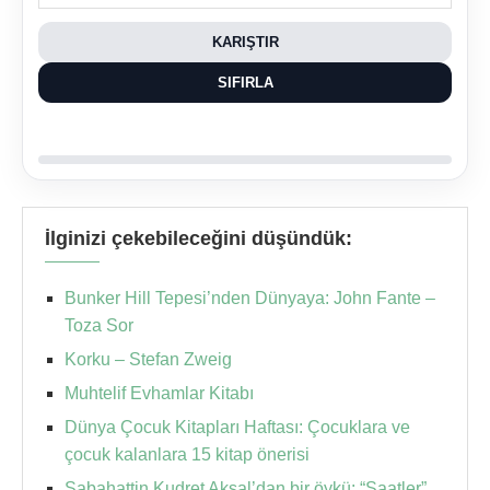
KARIŞTIR
SIFIRLA
İlginizi çekebileceğini düşündük:
Bunker Hill Tepesi’nden Dünyaya: John Fante –
Toza Sor
Korku – Stefan Zweig
Muhtelif Evhamlar Kitabı
Dünya Çocuk Kitapları Haftası: Çocuklara ve
çocuk kalanlara 15 kitap önerisi
Sabahattin Kudret Aksal’dan bir öykü: “Saatler”