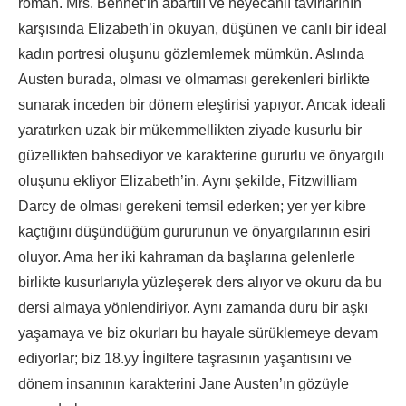
roman. Mrs. Bennet‘in abartılı ve heyecanlı tavırlarının
karşısında Elizabeth’in okuyan, düşünen ve canlı bir ideal
kadın portresi oluşunu gözlemlemek mümkün. Aslında
Austen burada, olması ve olmaması gerekenleri birlikte
sunarak inceden bir dönem eleştirisi yapıyor. Ancak ideali
yaratırken uzak bir mükemmellikten ziyade kusurlu bir
güzellikten bahsediyor ve karakterine gururlu ve önyargılı
oluşunu ekliyor Elizabeth’in. Aynı şekilde, Fitzwilliam
Darcy de olması gerekeni temsil ederken; yer yer kibre
kaçtığını düşündüğüm gururunun ve önyargılarının esiri
oluyor. Ama her iki kahraman da başlarına gelenlerle
birlikte kusurlarıyla yüzleşerek ders alıyor ve okuru da bu
dersi almaya yönlendiriyor. Aynı zamanda duru bir aşkı
yaşamaya ve biz okurları bu hayale sürüklemeye devam
ediyorlar; biz 18.yy İngiltere taşrasının yaşantısını ve
dönem insanının karakterini Jane Austen’ın gözüyle