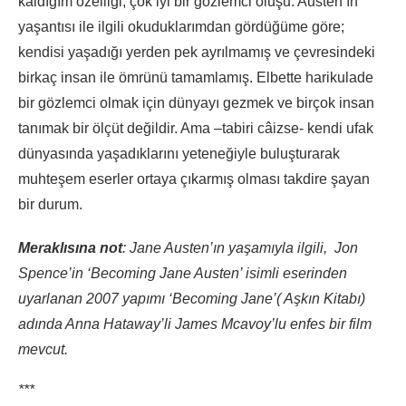
kaldığım özelliği, çok iyi bir gözlemci oluşu. Austen‘ın
yaşantısı ile ilgili okuduklarımdan gördüğüme göre;
kendisi yaşadığı yerden pek ayrılmamış ve çevresindeki
birkaç insan ile ömrünü tamamlamış. Elbette harikulade
bir gözlemci olmak için dünyayı gezmek ve birçok insan
tanımak bir ölçüt değildir. Ama –tabiri câizse- kendi ufak
dünyasında yaşadıklarını yeteneğiyle buluşturarak
muhteşem eserler ortaya çıkarmış olması takdire şayan
bir durum.
Meraklısına not
: Jane Austen’ın yaşamıyla ilgili, Jon
Spence’in ‘Becoming Jane Austen’ isimli eserinden
uyarlanan 2007 yapımı ‘Becoming Jane’( Aşkın Kitabı)
adında Anna Hataway’li James Mcavoy’lu enfes bir film
mevcut.
***