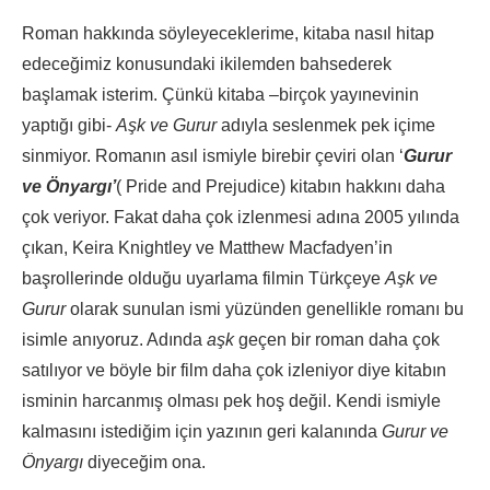
Roman hakkında söyleyeceklerime, kitaba nasıl hitap
edeceğimiz konusundaki ikilemden bahsederek
başlamak isterim. Çünkü kitaba –birçok yayınevinin
yaptığı gibi-
Aşk ve Gurur
adıyla seslenmek pek içime
sinmiyor. Romanın asıl ismiyle birebir çeviri olan ‘
Gurur
ve Önyargı’
( Pride and Prejudice) kitabın hakkını daha
çok veriyor. Fakat daha çok izlenmesi adına 2005 yılında
çıkan, Keira Knightley ve Matthew Macfadyen’in
başrollerinde olduğu uyarlama filmin Türkçeye
Aşk ve
Gurur
olarak sunulan ismi yüzünden genellikle romanı bu
isimle anıyoruz. Adında
aşk
geçen bir roman daha çok
satılıyor ve böyle bir film daha çok izleniyor diye kitabın
isminin harcanmış olması pek hoş değil. Kendi ismiyle
kalmasını istediğim için yazının geri kalanında
Gurur ve
Önyargı
diyeceğim ona.