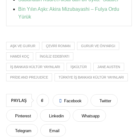
Bin Yılın Aşkı: Akira Mizubayashi – Fulya Ordu
Yürük
AŞK VE GURUR
ÇEVIRI ROMAN
GURUR VE ÖNYARGI
HAMDI KOÇ
İNGILIZ EDEBIYATI
IŞ BANKASI KÜLTÜR YAYINLARI
IŞKÜLTÜR
JANE AUSTEN
PRIDE AND PREJUDICE
TÜRKIYE IŞ BANKASI KÜLTÜR YAYINLARI
PAYLAŞ
6
Facebook
Twitter
Pinterest
Linkedin
Whatsapp
Telegram
Email