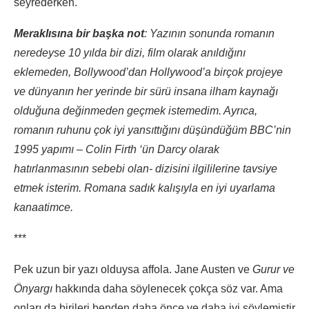
seyrederken.
Meraklısına bir başka not
: Yazının sonunda romanın
neredeyse 10 yılda bir dizi, film olarak anıldığını
eklemeden, Bollywood’dan Hollywood’a birçok projeye
ve dünyanın her yerinde bir sürü insana ilham kaynağı
olduğuna değinmeden geçmek istemedim. Ayrıca,
romanın ruhunu çok iyi yansıttığını düşündüğüm BBC’nin
1995 yapımı – Colin Firth ‘ün Darcy olarak
hatırlanmasının sebebi olan- dizisini ilgililerine tavsiye
etmek isterim. Romana sadık kalışıyla en iyi uyarlama
kanaatimce.
***
Pek uzun bir yazı olduysa affola. Jane Austen ve
Gurur ve
Önyargı
hakkında daha söylenecek çokça söz var. Ama
onları da birileri benden daha önce ve daha iyi söylemiştir