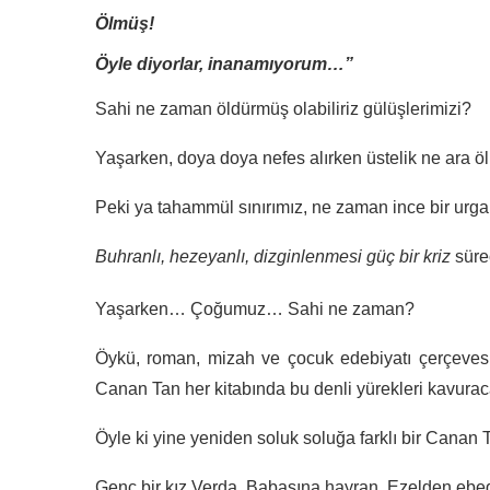
Ölmüş!
Öyle diyorlar, inanamıyorum…”
Sahi ne zaman öldürmüş olabiliriz gülüşlerimizi?
Yaşarken, doya doya nefes alırken üstelik ne ara öl
Peki ya tahammül sınırımız, ne zaman ince bir urg
Buhranlı, hezeyanlı, dizginlenmesi güç bir kriz
sürec
Yaşarken… Çoğumuz… Sahi ne zaman?
Öykü, roman, mizah ve çocuk edebiyatı çerçevesin
Canan Tan her kitabında bu denli yürekleri kavurac
Öyle ki yine yeniden soluk soluğa farklı bir Canan
Genç bir kız Verda. Babasına hayran. Ezelden ebe