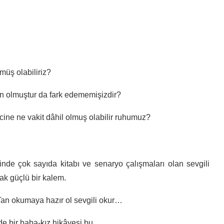
müş olabiliriz?
an olmuştur da fark edememişizdir?
ine ne vakit dâhil olmuş olabilir ruhumuz?
de çok sayıda kitabı ve senaryo çalışmaları olan sevgili
ak güçlü bir kalem.
 Tan okumaya hazır ol sevgili okur…
de bir baba-kız hikâyesi bu…