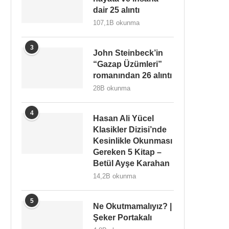
dair 25 alıntı
107,1B okunma
3
John Steinbeck’in
“Gazap Üzümleri”
romanından 26 alıntı
28B okunma
4
Hasan Ali Yücel
Klasikler Dizisi’nde
Kesinlikle Okunması
Gereken 5 Kitap –
Betül Ayşe Karahan
14,2B okunma
5
Ne Okutmamalıyız? |
Şeker Portakalı