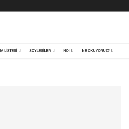
A LISTESI
SÖYLEŞILER
NO!
NE OKUYORUZ?