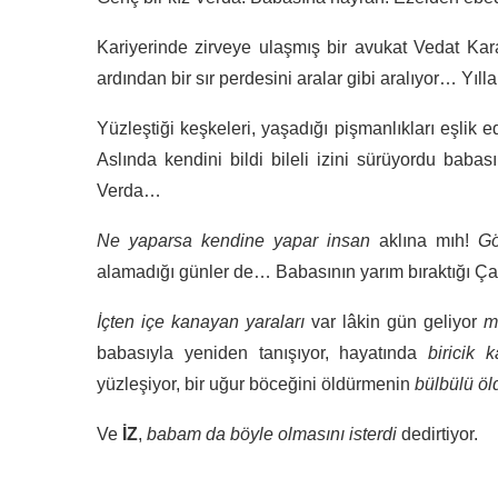
Kariyerinde zirveye ulaşmış bir avukat Vedat Kara
ardından bir sır perdesini aralar gibi aralıyor… Yıl
Yüzleştiği keşkeleri, yaşadığı pişmanlıkları eşlik 
Aslında kendini bildi bileli izini sürüyordu babas
Verda…
Ne yaparsa kendine yapar insan
aklına mıh!
G
alamadığı günler de… Babasının yarım bıraktığı Ça
İçten içe kanayan yaraları
var lâkin gün geliyor
m
babasıyla yeniden tanışıyor, hayatında
biricik 
yüzleşiyor, bir uğur böceğini öldürmenin
bülbülü öld
Ve
İZ
,
babam da böyle olmasını isterdi
dedirtiyor.