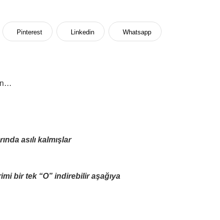
Pinterest
Linkedin
Whatsapp
an…
nda asılı kalmışlar
i bir tek “O” indirebilir aşağıya