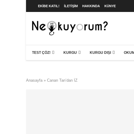
EKIBE KATIL!
İLETIŞIM
HAKKINDA
KÜNYE
TEST ÇÖZ!
KURGU
KURGU DIŞI
OKUM
Anasayfa
»
Canan Tan’dan İZ