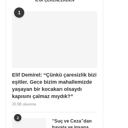
1
Elif Demirel: “Çünkü çaresizlik bizi
eşitler. Gece bizim mahallemizde
yaşayan bir kocakarı olsaydı
kapısını çalmaz mıydık?”
20,5B okunma
2
“Suç ve Ceza”dan
hayata ve insana