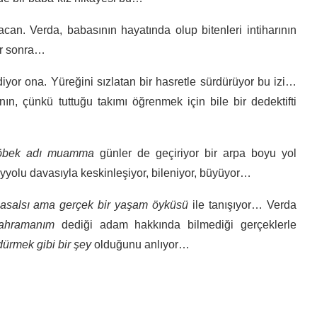
can. Verda, babasının hayatında olup bitenleri intiharının
lar sonra…
ediyor ona. Yüreğini sızlatan bir hasretle sürdürüyor bu izi…
ının, çünkü tuttuğu takımı öğrenmek için bile bir dedektifti
öbek adı muamma
günler de geçiriyor bir arpa boyu yol
yyolu davasıyla keskinleşiyor, bileniyor, büyüyor…
asalsı ama gerçek bir yaşam öyküsü
ile tanışıyor… Verda
kahramanım
dediği adam hakkında bilmediği gerçeklerle
ürmek gibi bir şey
olduğunu anlıyor…