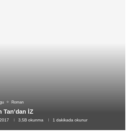
gu
Roman
 Tan’dan İZ
 2017
3,5B
okunma
1 dakikada okunur