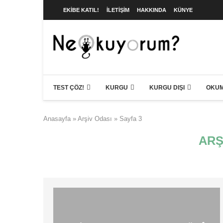
EKIBE KATIL!
İLETIŞIM
HAKKINDA
KÜNYE
TEST ÇÖZ!
KURGU
KURGU DIŞI
OKUM
Anasayfa
»
Arşiv Odası
»
Sayfa 3
ARŞ