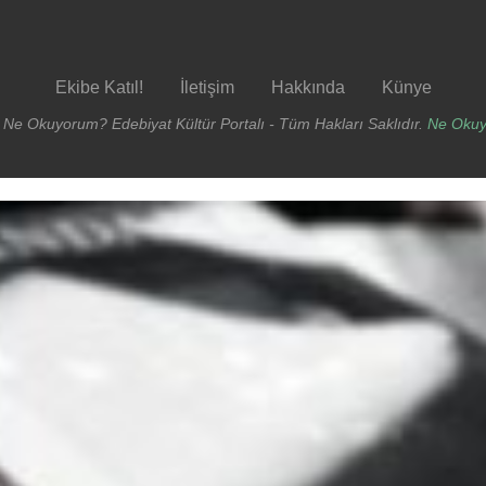
Ekibe Katıl!
İletişim
Hakkında
Künye
 Ne Okuyorum? Edebiyat Kültür Portalı - Tüm Hakları Saklıdır.
Ne Oku