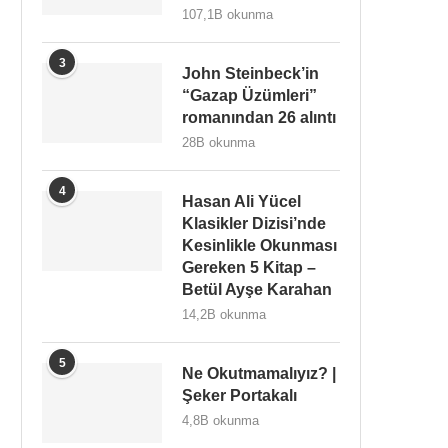
107,1B okunma
3
John Steinbeck’in
“Gazap Üzümleri”
romanından 26 alıntı
28B okunma
4
Hasan Ali Yücel
Klasikler Dizisi’nde
Kesinlikle Okunması
Gereken 5 Kitap –
Betül Ayşe Karahan
14,2B okunma
5
Ne Okutmamalıyız? |
Şeker Portakalı
4,8B okunma