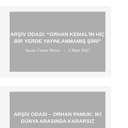
ARŞIV ODASI: “ORHAN KEMAL’IN HIÇ
BIR YERDE YAYINLANMAMIŞ ŞIIRI”
Yazan
Caner Almaz
2 Mart 2017
ARŞIV ODASI – ORHAN PAMUK: İKI
DÜNYA ARASINDA KARARSIZ