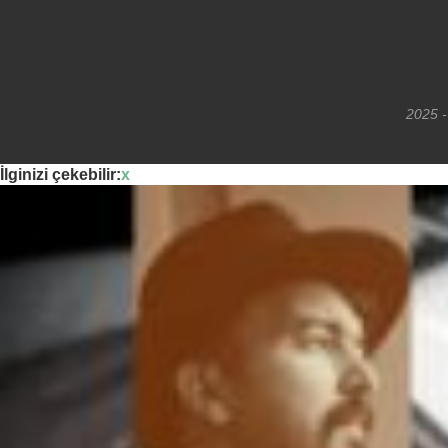
2025 -
İlginizi çekebilir:
x