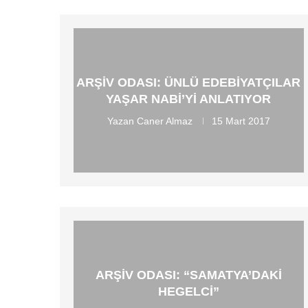
ARŞIV ODASI: ÜNLÜ EDEBIYATÇILAR
YAŞAR NABI’YI ANLATIYOR
Yazan
Caner Almaz
15 Mart 2017
ARŞIV ODASI: “SAMATYA’DAKI
HEGELCI”