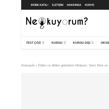
EKIBE KATIL!
İLETIŞIM
HAKKINDA
KÜNYE
TEST ÇÖZ!
KURGU
KURGU DIŞI
OKUM
Anasayfa
»
Elden ve dilden gelenlerin hikâyesi: Servi Nine v