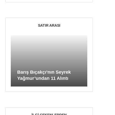
SATIR ARASI
Barış Bıçakçı’nın Seyrek
Yağmur’undan 11 Alıntı
İLGI ÇEKENLERDEN