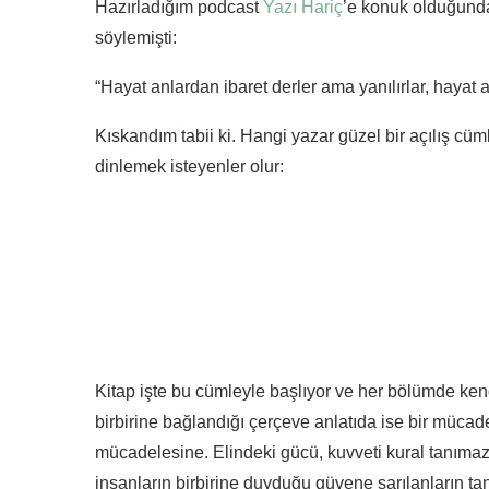
Hazırladığım podcast
Yazı Hariç
’e konuk olduğunda 
söylemişti:
“Hayat anlardan ibaret derler ama yanılırlar, hayat a
Kıskandım tabii ki. Hangi yazar güzel bir açılış cü
dinlemek isteyenler olur:
Kitap işte bu cümleyle başlıyor ve her bölümde ke
birbirine bağlandığı çerçeve anlatıda ise bir mücad
mücadelesine. Elindeki gücü, kuvveti kural tanımaz
insanların birbirine duyduğu güvene sarılanların 