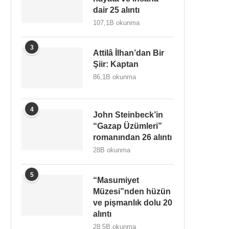
dair 25 alıntı
107,1B okunma
3
Attilâ İlhan’dan Bir
Şiir: Kaptan
86,1B okunma
4
John Steinbeck’in
“Gazap Üzümleri”
romanından 26 alıntı
28B okunma
5
“Masumiyet
Müzesi”nden hüzün
ve pişmanlık dolu 20
alıntı
28,5B okunma