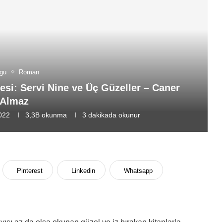
gu
Roman
yesi: Servi Nine ve Üç Güzeller – Caner
Almaz
2022
3,3B
okunma
3 dakikada okunur
Pinterest
Linkedin
Whatsapp