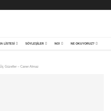
A LISTESI
SÖYLEŞILER
NO!
NE OKUYORUZ?
e Üç Güzeller – Caner Almaz