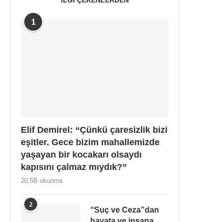
1
Elif Demirel: “Çünkü çaresizlik bizi
eşitler. Gece bizim mahallemizde
yaşayan bir kocakarı olsaydı
kapısını çalmaz mıydık?”
20,5B okunma
2
“Suç ve Ceza”dan
hayata ve insana