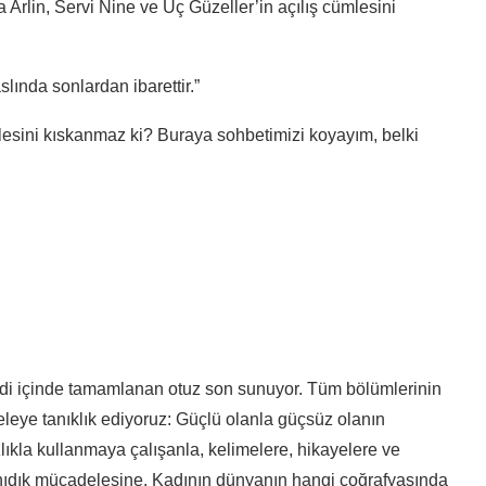
Arlin, Servi Nine ve Üç Güzeller’in açılış cümlesini
slında sonlardan ibarettir.”
mlesini kıskanmaz ki? Buraya sohbetimizi koyayım, belki
ndi içinde tamamlanan otuz son sunuyor. Tüm bölümlerinin
eleye tanıklık ediyoruz: Güçlü olanla güçsüz olanın
lıkla kullanmaya çalışanla, kelimelere, hikayelere ve
tanıdık mücadelesine. Kadının dünyanın hangi coğrafyasında