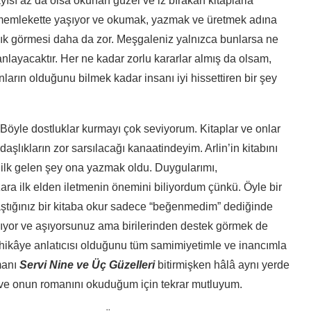
ayısı az da olsa okunan güzel ve iz bırakan kitaplarla
r memlekette yaşıyor ve okumak, yazmak ve üretmek adına
lık görmesi daha da zor. Meşgaleniz yalnızca bunlarsa ne
layacaktır. Her ne kadar zorlu kararlar almış da olsam,
ların olduğunu bilmek kadar insanı iyi hissettiren bir şey
 Böyle dostluklar kurmayı çok seviyorum. Kitaplar ve onlar
lıkların zor sarsılacağı kanaatindeyim. Arlin’in kitabını
ma ilk gelen şey ona yazmak oldu. Duygularımı,
zara ilk elden iletmenin önemini biliyordum çünkü. Öyle bir
raştığınız bir kitaba okur sadece “beğenmedim” dediğinde
şıyor ve aşıyorsunuz ama birilerinden destek görmek de
r hikâye anlatıcısı olduğunu tüm samimiyetimle ve inancımla
manı
Servi Nine ve Üç Güzelleri
bitirmişken hâlâ aynı yerde
sı ve onun romanını okuduğum için tekrar mutluyum.