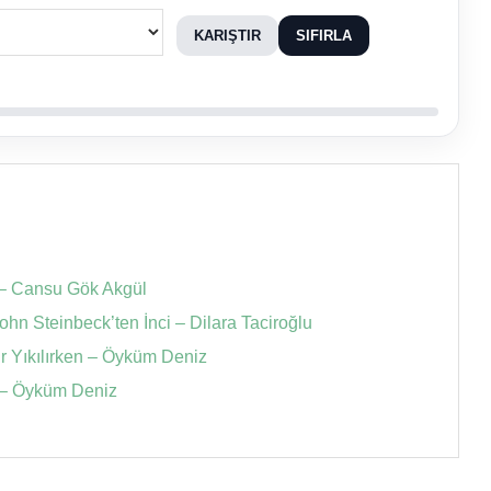
KARIŞTIR
SIFIRLA
 – Cansu Gök Akgül
hn Steinbeck’ten İnci – Dilara Taciroğlu
ir Yıkılırken – Öyküm Deniz
i – Öyküm Deniz