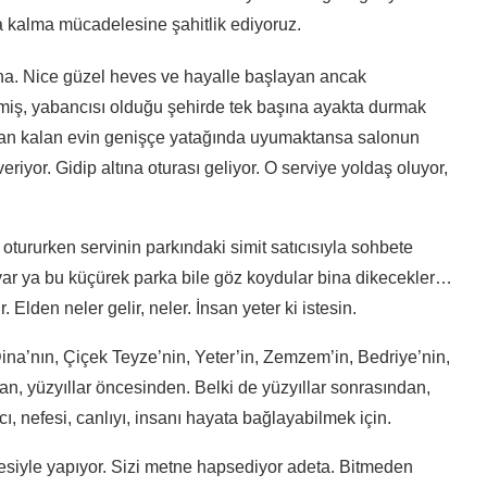
 kalma mücadelesine şahitlik ediyoruz.
a. Nice güzel heves ve hayalle başlayan ancak
ermiş, yabancısı olduğu şehirde tek başına ayakta durmak
dan kalan evin genişçe yatağında uyumaktansa salonun
riyor. Gidip altına oturası geliyor. O serviye yoldaş oluyor,
otururken servinin parkındaki simit satıcısıyla sohbete
ar, var ya bu küçürek parka bile göz koydular bina dikecekler…
Elden neler gelir, neler. İnsan yeter ki istesin.
na’nın, Çiçek Teyze’nin, Yeter’in, Zemzem’in, Bedriye’nin,
n, yüzyıllar öncesinden. Belki de yüzyıllar sonrasından,
cı, nefesi, canlıyı, insanı hayata bağlayabilmek için.
şesiyle yapıyor. Sizi metne hapsediyor adeta. Bitmeden