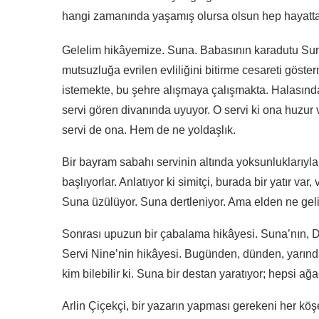
hangi zamanında yaşamış olursa olsun hep hayatta
Gelelim hikâyemize. Suna. Babasının karadutu Sun
mutsuzluğa evrilen evliliğini bitirme cesareti göst
istemekte, bu şehre alışmaya çalışmakta. Halasın
servi gören divanında uyuyor. O servi ki ona huzur ve
servi de ona. Hem de ne yoldaşlık.
Bir bayram sabahı servinin altında yoksunluklarıyla 
başlıyorlar. Anlatıyor ki simitçi, burada bir yatır v
Suna üzülüyor. Suna dertleniyor. Ama elden ne gelir. 
Sonrası upuzun bir çabalama hikâyesi. Suna’nın, Di
Servi Nine’nin hikâyesi. Bugünden, dünden, yarında
kim bilebilir ki. Suna bir destan yaratıyor; hepsi ağa
Arlin Çiçekçi, bir yazarın yapması gerekeni her kö