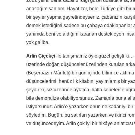
2022 yılını, bana kazandırdığı güzel dostluklarla, s
anacağım sanırım. Hayat zor, hele Türkiye gibi bi
bir şeyler yapma gayretindeyseniz, çabanızın karşı
demek istediğimi sadece bu çabaya odaklananlar an
yanımda beni ve aldığım kararları destekleyen insan
yok galiba.
Arlin Çiçekçi
ile tanışmamız öyle güzel gelişti ki…
üzerinde doğan düşünceler üzerinden kurulan arkadaş
(Beşerbazın Mârifeti) bir gün içinde bitirince aklı
düşüncelerimi, henüz ilk kitabını yayımlamış bir ya
şeydir ki, siz üzerinde aylarca, hatta senelerce uğ
bile demoralize olabiliyorsunuz. Zamanla buna alı
istiyorsunuz. Arlin’e yazarken onun ne kadar iyi bi
söyledim. Bugün, bu satırları yazarken ve ikinci ro
ve düşüncedeyim. Arlin çok iyi bir hikâye anlatıcı