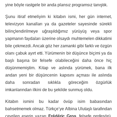
yine böyle rastgele bir anda plansız programsız tanıştık.
Şunu itiraf etmeliyim ki kitabın ismi, her gün internet,
televizyon kanalları ya da gazeteler sayesinde sürekli
bilinçlendirilmeye uğraşıldığımız yürüyüş veya spor
yapmanın faydaları üzerine olsaydı muhtemelen dikkatimi
bile çekmezdi. Ancak göz her zamanki gibi farklı ve özgün
olanı çabuk ayırt etti. Yürümenin bir düşünce biçimi ya da
başlı başına bir felsefe olabileceğini daha önce hiç
düşünmemiştim. Kitap ve aslında yürümek, bana ilk
andan yeni bir düşüncenin kapısını açması ile aslında
daha sonradan sıklıkla göreceğim özgürlük
imkanlarından ilkini de bu şekilde sunmuş oldu.
Kitabın ismini bu kadar övüp isim babasından
bahsetmemek olmaz. Türkçe’ye Albina Ulutaşlı tarafından
çevrilen eserin yazarı
Frédéric Gros
, felsefe profesörü.