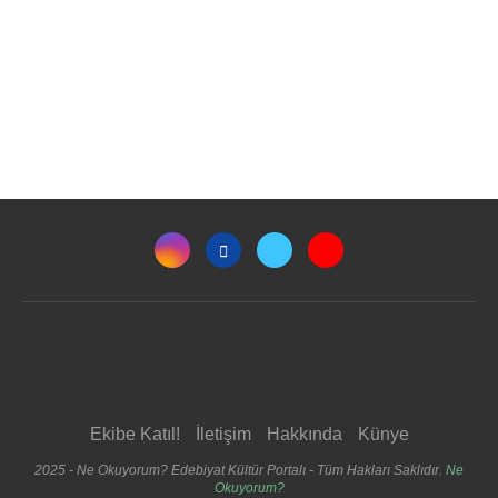
Ekibe Katıl!
İletişim
Hakkında
Künye
2025 - Ne Okuyorum? Edebiyat Kültür Portalı - Tüm Hakları Saklıdır.
Ne
Okuyorum?