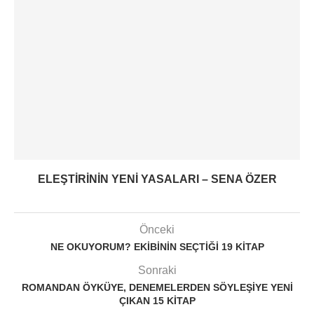
ELEŞTIRININ YENI YASALARI – SENA ÖZER
Önceki
NE OKUYORUM? EKIBININ SEÇTIĞI 19 KITAP
Sonraki
ROMANDAN ÖYKÜYE, DENEMELERDEN SÖYLEŞIYE YENI
ÇIKAN 15 KITAP