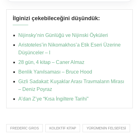
İlginizi çekebileceğini düşündük:
Nijinsky’nin Günlüğü ve Nijinski Öyküleri
Aristoteles’in Nikomakhos’a Etik Eseri Üzerine
Düşünceler – I
28 gün, 4 kitap – Caner Almaz
Benlik Yanılsaması – Bruce Hood
Gizli Sadakat: Kuşaklar Arası Travmaların Mirası
– Deniz Poyraz
A’dan Z’ye “Kısa İngiltere Tarihi”
FREDERIC GROS
KOLEKTIF KITAP
YÜRÜMENIN FELSEFESI