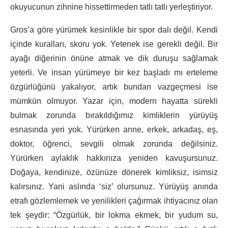
okuyucunun zihnine hissettirmeden tatlı tatlı yerleştiriyor.
Gros’a göre yürümek kesinlikle bir spor dalı değil. Kendi
içinde kuralları, skoru yok. Yetenek ise gerekli değil. Bir
ayağı diğerinin önüne atmak ve dik duruşu sağlamak
yeterli. Ve insan yürümeye bir kez başladı mı erteleme
özgürlüğünü yakalıyor, artık bundan vazgeçmesi ise
mümkün olmuyor. Yazar için, modern hayatta sürekli
bulmak zorunda bırakıldığımız kimliklerin yürüyüş
esnasında yeri yok. Yürürken anne, erkek, arkadaş, eş,
doktor, öğrenci, sevgili olmak zorunda değilsiniz.
Yürürken aylaklık hakkınıza yeniden kavuşursunuz.
Doğaya, kendinize, özünüze dönerek kimliksiz, isimsiz
kalırsınız. Yani aslında ‘siz’ olursunuz. Yürüyüş anında
etrafı gözlemlemek ve yenilikleri çağırmak ihtiyacınız olan
tek şeydir: “Özgürlük, bir lokma ekmek, bir yudum su,