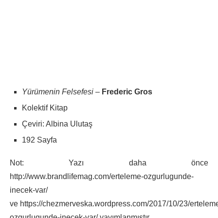
Yürümenin Felsefesi
–
Frederic Gros
Kolektif Kitap
Çeviri: Albina Ulutaş
192 Sayfa
Not: Yazı daha önce
http://www.brandlifemag.com/erteleme-ozgurlugunde-
inecek-var/
ve https://chezmerveska.wordpress.com/2017/10/23/ertelem
ozgurlugunde-inecek-var/ yayımlanmıştır.