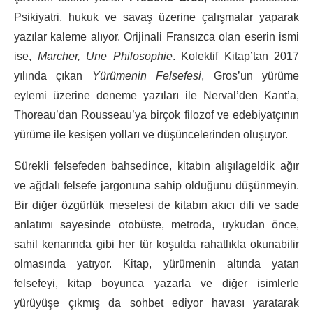
Psikiyatri, hukuk ve savaş üzerine çalışmalar yaparak
yazılar kaleme alıyor. Orijinali Fransızca olan eserin ismi
ise,
Marcher, Une Philosophie
. Kolektif Kitap’tan 2017
yılında çıkan
Yürümenin Felsefesi
, Gros’un yürüme
eylemi üzerine deneme yazıları ile Nerval’den Kant’a,
Thoreau’dan Rousseau’ya birçok filozof ve edebiyatçının
yürüme ile kesişen yolları ve düşüncelerinden oluşuyor.
Sürekli felsefeden bahsedince, kitabın alışılageldik ağır
ve ağdalı felsefe jargonuna sahip olduğunu düşünmeyin.
Bir diğer özgürlük meselesi de kitabın akıcı dili ve sade
anlatımı sayesinde otobüste, metroda, uykudan önce,
sahil kenarında gibi her tür koşulda rahatlıkla okunabilir
olmasında yatıyor. Kitap, yürümenin altında yatan
felsefeyi, kitap boyunca yazarla ve diğer isimlerle
yürüyüşe çıkmış da sohbet ediyor havası yaratarak