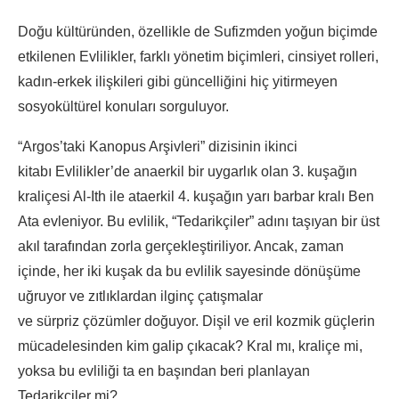
Doğu kültüründen, özellikle de Sufizmden yoğun biçimde
etkilenen Evlilikler, farklı yönetim biçimleri, cinsiyet rolleri,
kadın-erkek ilişkileri gibi güncelliğini hiç yitirmeyen
sosyokültürel konuları sorguluyor.
“Argos’taki Kanopus Arşivleri” dizisinin ikinci
kitabı Evlilikler’de anaerkil bir uygarlık olan 3. kuşağın
kraliçesi Al-Ith ile ataerkil 4. kuşağın yarı barbar kralı Ben
Ata evleniyor. Bu evlilik, “Tedarikçiler” adını taşıyan bir üst
akıl tarafından zorla gerçekleştiriliyor. Ancak, zaman
içinde, her iki kuşak da bu evlilik sayesinde dönüşüme
uğruyor ve zıtlıklardan ilginç çatışmalar
ve sürpriz çözümler doğuyor. Dişil ve eril kozmik güçlerin
mücadelesinden kim galip çıkacak? Kral mı, kraliçe mi,
yoksa bu evliliği ta en başından beri planlayan
Tedarikçiler mi?