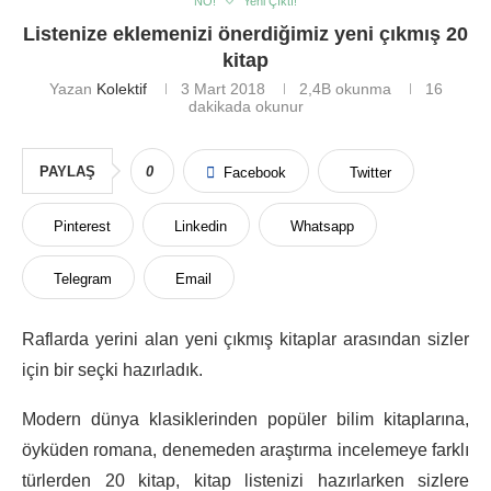
NO!
Yeni Çıktı!
Listenize eklemenizi önerdiğimiz yeni çıkmış 20
kitap
Yazan
Kolektif
3 Mart 2018
2,4B
okunma
16
dakikada okunur
PAYLAŞ
0
Facebook
Twitter
Pinterest
Linkedin
Whatsapp
Telegram
Email
Raflarda yerini alan yeni çıkmış kitaplar arasından sizler
için bir seçki hazırladık.
Modern dünya klasiklerinden popüler bilim kitaplarına,
öyküden romana, denemeden araştırma incelemeye farklı
türlerden 20 kitap, kitap listenizi hazırlarken sizlere