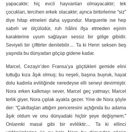
yapacaktır; hiç evcil hayvanları olmayacaktır; tek
çocukları, tercihen erkek olacaktır; ayrıca birbirlerine “siz”
diye hitap etmeleri daha uygundur. Marguerite ise hep
sabırlı ve ölçülüdür, ruh hâlini ifşa etmeden eşinin
karakterine uyum sağlayan sessiz bir gölge gibidir.
Seviyeli bir çifttirler denilebilir… Ta ki Henri seksen beş
yaşında bu dünyadan göçüp gidene kadar.
Marcel, Cezayir’den Fransa’ya göçtükleri gemide elini
tuttuğu kıza âşık olmuş; bu neşeli, başına buyruk, hayat
dolu kadınla evliliğinde neredeyse elli seneyi devirmiştir.
Nora erken kalkmayı sever, Marcel geç yatmayı; Marcel
terlik giyer, Nora çıplak ayakla gezer. Yine de Nora şöyle
der: “Çakıltaşları attığım penceresini açtığında bu adama
âşık oldum ve onu dünyadaki hiçbir şeye değişmem.”
Onlarınki masal gibi bir evliliktir… Ta ki ellinci