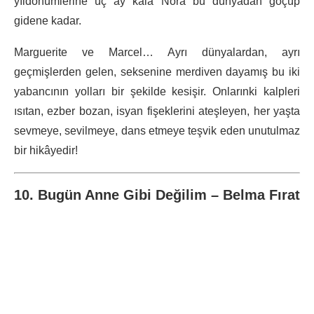
yıldönümlerine üç ay kala Nora bu dünyadan göçüp
gidene kadar.
Marguerite ve Marcel… Ayrı dünyalardan, ayrı
geçmişlerden gelen, seksenine merdiven dayamış bu iki
yabancının yolları bir şekilde kesişir. Onlarınki kalpleri
ısıtan, ezber bozan, isyan fişeklerini ateşleyen, her yaşta
sevmeye, sevilmeye, dans etmeye teşvik eden unutulmaz
bir hikâyedir!
10. Bugün Anne Gibi Değilim – Belma Fırat