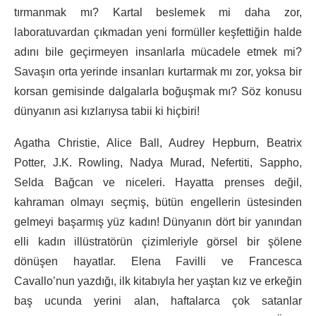
tırmanmak mı? Kartal beslemek mi daha zor,
laboratuvardan çıkmadan yeni formüller keşfettiğin halde
adını bile geçirmeyen insanlarla mücadele etmek mi?
Savaşın orta yerinde insanları kurtarmak mı zor, yoksa bir
korsan gemisinde dalgalarla boğuşmak mı? Söz konusu
dünyanın asi kızlarıysa tabii ki hiçbiri!
Agatha Christie, Alice Ball, Audrey Hepburn, Beatrix
Potter, J.K. Rowling, Nadya Murad, Nefertiti, Sappho,
Selda Bağcan ve niceleri. Hayatta prenses değil,
kahraman olmayı seçmiş, bütün engellerin üstesinden
gelmeyi başarmış yüz kadın! Dünyanın dört bir yanından
elli kadın illüstratörün çizimleriyle görsel bir şölene
dönüşen hayatlar. Elena Favilli ve Francesca
Cavallo’nun yazdığı, ilk kitabıyla her yaştan kız ve erkeğin
baş ucunda yerini alan, haftalarca çok satanlar