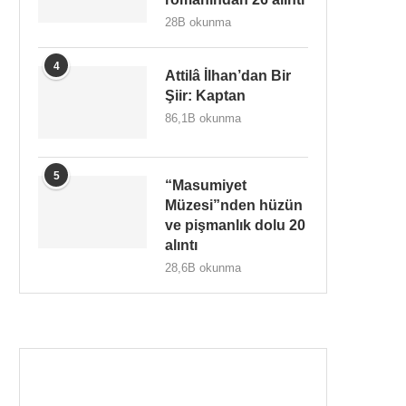
28B okunma
4
Attilâ İlhan’dan Bir
Şiir: Kaptan
86,1B okunma
5
“Masumiyet
Müzesi”nden hüzün
ve pişmanlık dolu 20
alıntı
28,6B okunma