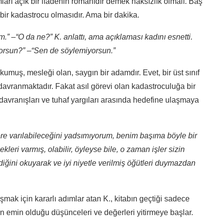
anımları açık bir ifadenin romanıdır demek haksızlık olmalı. Baş
 bir kadastrocu olmasıdır. Ama bir dakika.
” –“O da ne?” K. anlattı, ama açıklaması kadını esnetti.
rsun?” –“Sen de söylemiyorsun.”
umuş, mesleği olan, saygın bir adamdır. Evet, bir üst sınıf
davranmaktadır. Fakat asıl görevi olan kadastroculuğa bir
davranışları ve tuhaf yargıları arasında hedefine ulaşmaya
ere varılabileceğini yadsımıyorum, benim başıma böyle bir
ri varmış, olabilir, öyleyse bile, o zaman işler sizin
ildiğini okuyarak ve iyi niyetle verilmiş öğütleri duymazdan
mak için kararlı adımlar atan K., kitabın geçtiği sadece
 emin olduğu düşünceleri ve değerleri yitirmeye başlar.