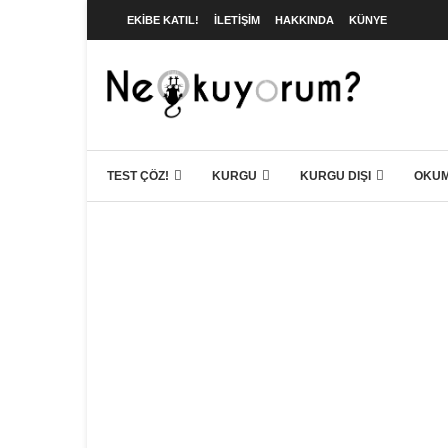
EKIBE KATIL!
İLETIŞIM
HAKKINDA
KÜNYE
TEST ÇÖZ!
KURGU
KURGU DIŞI
OKUM