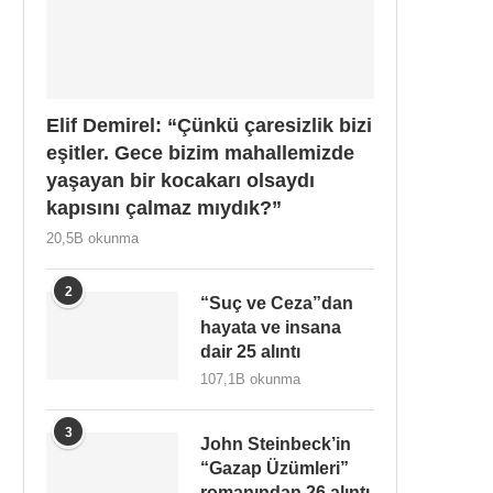
Elif Demirel: “Çünkü çaresizlik bizi
eşitler. Gece bizim mahallemizde
yaşayan bir kocakarı olsaydı
kapısını çalmaz mıydık?”
20,5B okunma
2
“Suç ve Ceza”dan
hayata ve insana
dair 25 alıntı
107,1B okunma
3
John Steinbeck’in
“Gazap Üzümleri”
romanından 26 alıntı