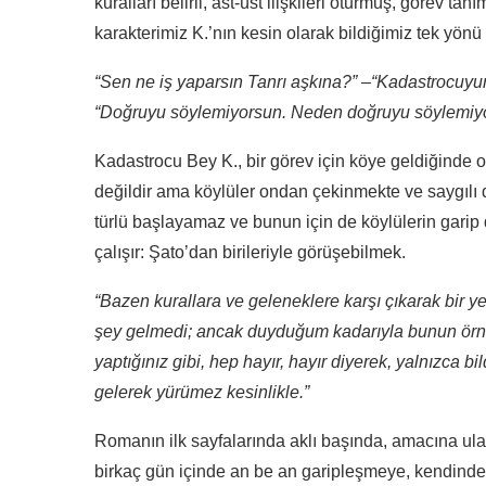
kuralları belirli, ast-üst ilişkileri oturmuş, görev t
karakterimiz K.’nın kesin olarak bildiğimiz tek yönü
“Sen ne iş yaparsın Tanrı aşkına?” –“Kadastrocuyum.
“Doğruyu söylemiyorsun. Neden doğruyu söylemiyo
Kadastrocu Bey K., bir görev için köye geldiğinde ok
değildir ama köylüler ondan çekinmekte ve saygılı 
türlü başlayamaz ve bunun için de köylülerin garip 
çalışır: Şato’dan birileriyle görüşebilmek.
“Bazen kurallara ve geleneklere karşı çıkarak bir y
şey gelmedi; ancak duyduğum kadarıyla bunun örnekle
yaptığınız gibi, hep hayır, hayır diyerek, yalnızca b
gelerek yürümez kesinlikle.”
Romanın ilk sayfalarında aklı başında, amacına ulaş
birkaç gün içinde an be an garipleşmeye, kendinden