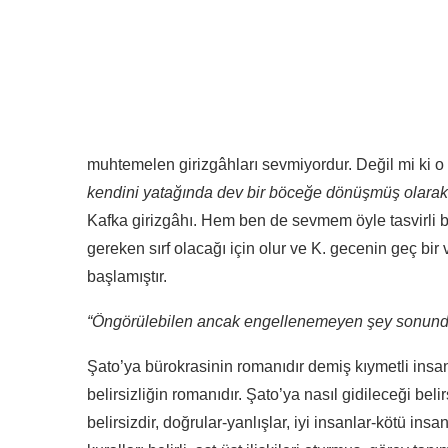
muhtemelen girizgâhları sevmiyordur. Değil mi ki o
kendini yatağında dev bir böceğe dönüşmüş olarak
Kafka girizgâhı. Hem ben de sevmem öyle tasvirli ba
gereken sırf olacağı için olur ve K. gecenin geç bi
başlamıştır.
“Öngörülebilen ancak engellenemeyen şey sonunda
Şato’ya bürokrasinin romanıdır demiş kıymetli insanla
belirsizliğin romanıdır. Şato’ya nasıl gidileceği belir
belirsizdir, doğrular-yanlışlar, iyi insanlar-kötü insa