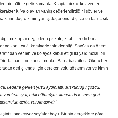
en biri hâline gelir zamanla. Kitapta birkaç kez verilen
akter K.’ya olayları yanlış değerlendirdiğini söyler ve
nra kimin doğru kimin yanlış değerlendirdiği zaten karmaşık
ğı mektuplar değil derin psikolojik tahlilleridir bana
arına konu ettiği karakterlerinin derinliği Şato’da da önemli
arafından verilen ve kolayca kabul ettiği iki yardımcısı, bir
Frieda, hancının karısı, muhtar, Barnabas ailesi. Okuru her
oradan geri çıkması için gereken yolu göstermiyor ve kimin
, kederle gerilen yüzü aydınlattı, suskunluğu çözdü,
ığa vurulmasıydı, artık bütünüyle olmasa da kısmen geri
asarrufun açığa vurulmasıydı.”
eşinizi bırakmıyor sayfalar boyu. Birinin gerçeklere göre