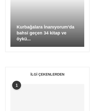
Kurbağalara İnanıyorum’da
bahsi geçen 34 kitap ve
öykü...
İLGI ÇEKENLERDEN
1