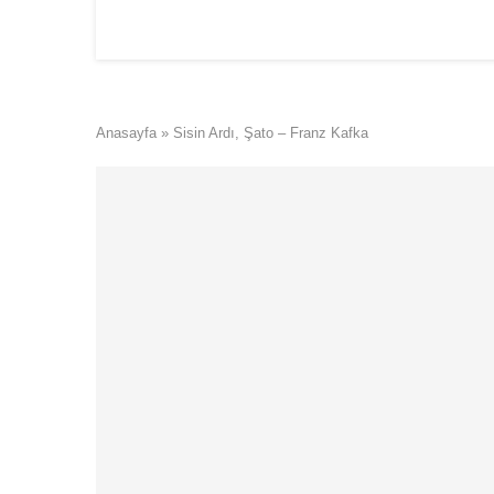
Anasayfa
»
Sisin Ardı, Şato – Franz Kafka