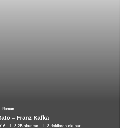
Roman
 Şato – Franz Kafka
016
3,2B
okunma
3 dakikada okunur