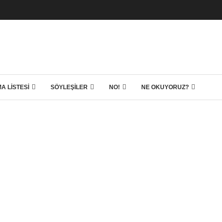
A LISTESI
SÖYLEŞILER
NO!
NE OKUYORUZ?