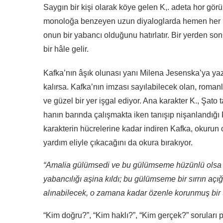
Saygın bir kişi olarak köye gelen K,. adeta hor görül
monoloğa benzeyen uzun diyaloglarda hemen her kar
onun bir yabancı olduğunu hatırlatır. Bir yerden so
bir hâle gelir.
Kafka’nın âşık olunası yanı Milena Jesenska’ya yazdı
kalırsa. Kafka’nın imzası sayılabilecek olan, romanl
ve güzel bir yer işgal ediyor. Ana karakter K., Şato t
hanın barında çalışmakta iken tanışıp nişanlandığı 
karakterin hücrelerine kadar indiren Kafka, okurun 
yardım eliyle çıkacağını da okura bırakıyor.
“Amalia gülümsedi ve bu gülümseme hüzünlü olsa da
yabancılığı aşina kıldı; bu gülümseme bir sırrın aç
alınabilecek, o zamana kadar özenle korunmuş bir t
“Kim doğru?”, “Kim haklı?”, “Kim gerçek?” soruları p